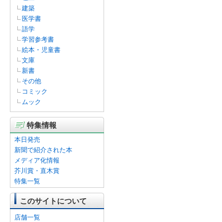
建築
医学書
語学
学習参考書
絵本・児童書
文庫
新書
その他
コミック
ムック
特集情報
本日発売
新聞で紹介された本
メディア化情報
芥川賞・直木賞
特集一覧
このサイトについて
店舗一覧