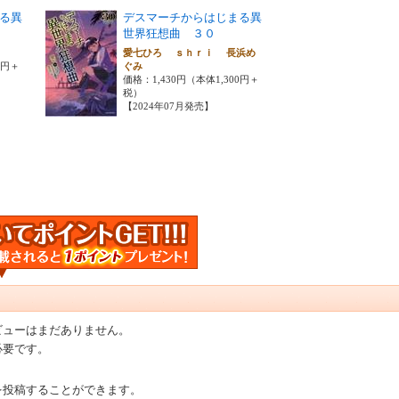
る異
デスマーチからはじまる異
世界狂想曲 ３０
愛七ひろ ｓｈｒｉ 長浜め
0円＋
ぐみ
価格：1,430円（本体1,300円＋
税）
【2024年07月発売】
ビューはまだありません。
必要です。
を投稿することができます。