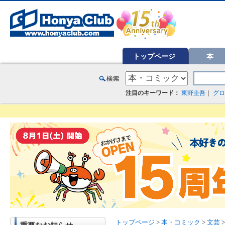
オンライン書店【ホンヤクラブ】はお好きな本屋での受け取りで送料無料！新刊予約・通販も。本（書籍）、雑誌、漫
トップページ
本
注目のキーワード：
東野圭吾
｜
グロ
トップページ
>
本・コミック
>
文芸