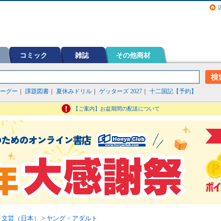
画（コミック）など在庫も充実
コミック
雑誌
その他商材
ーグー
｜
課題図書
｜
夏休みドリル
｜
ゲッターズ 2027
｜
十二国記【予約】
【ご案内】お盆期間の配送について
>
文芸（日本）
>
ヤング・アダルト