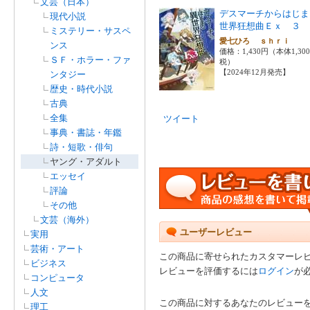
文芸（日本）
デスマーチからはじま
現代小説
世界狂想曲Ｅｘ ３
ミステリー・サスペ
愛七ひろ ｓｈｒｉ
ンス
価格：1,430円（本体1,30
ＳＦ・ホラー・ファ
税）
【2024年12月発売】
ンタジー
歴史・時代小説
古典
全集
ツイート
事典・書誌・年鑑
詩・短歌・俳句
ヤング・アダルト
エッセイ
評論
その他
文芸（海外）
ユーザーレビュー
実用
芸術・アート
この商品に寄せられたカスタマーレ
ビジネス
レビューを評価するには
ログイン
が
コンピュータ
人文
この商品に対するあなたのレビュー
理工