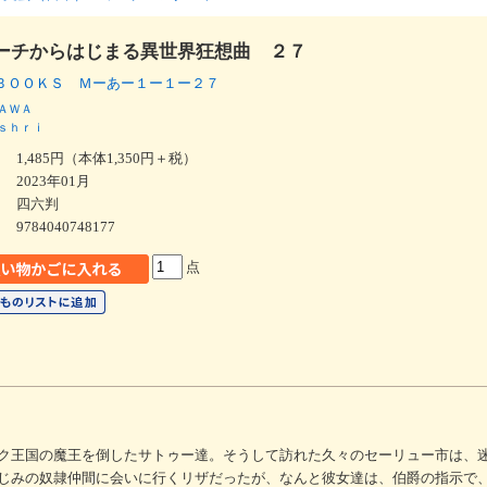
ーチからはじまる異世界狂想曲 ２７
ＢＯＯＫＳ Ｍーあー１ー１ー２７
ＡＷＡ
ｓｈｒｉ
1,485円（本体1,350円＋税）
2023年01月
四六判
9784040748177
点
ク王国の魔王を倒したサトゥー達。そうして訪れた久々のセーリュー市は、
じみの奴隷仲間に会いに行くリザだったが、なんと彼女達は、伯爵の指示で