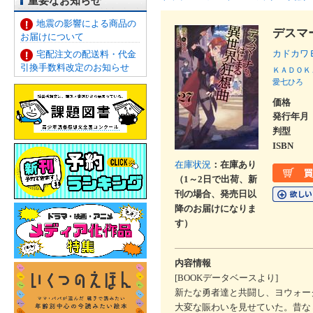
重要なお知らせ
地震の影響による商品の
デスマ
お届けについて
カドカワ
宅配注文の配送料・代金
引換手数料改定のお知らせ
ＫＡＤＯＫ
愛七ひろ
価格
発行年月
判型
ISBN
在庫状況
：在庫あり
（1～2日で出荷、新
刊の場合、発売日以
降のお届けになりま
す）
内容情報
[BOOKデータベースより]
新たな勇者達と共闘し、ヨウォー
大変な賑わいを見せていた。昔な