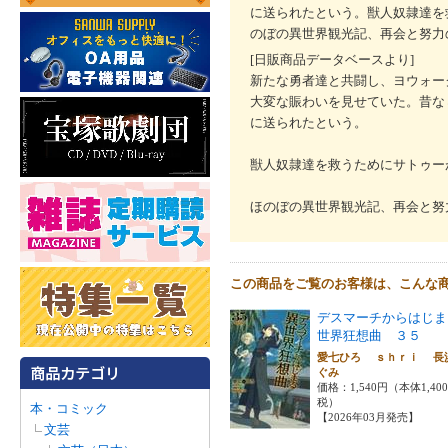
に送られたという。獣人奴隷達を
のぼの異世界観光記、再会と努力
[日販商品データベースより]
新たな勇者達と共闘し、ヨウォー
大変な賑わいを見せていた。昔な
に送られたという。
獣人奴隷達を救うためにサトゥー
ほのぼの異世界観光記、再会と努
この商品をご覧のお客様は、こんな
デスマーチからはじま
世界狂想曲 ３５
愛七ひろ ｓｈｒｉ 長
ぐみ
価格：1,540円（本体1,40
税）
本・コミック
【2026年03月発売】
文芸