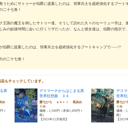
救うためにサトゥーが伯爵に提案したのは、領軍兵士を超絶強化するブート
の二十七巻！
ク王国の魔王を倒したサトゥー達。そうして訪れた久々のセーリュー市は、
じみの奴隷仲間に会いに行くリザだったが、なんと彼女達は、伯爵の指示で
が伯爵に提案したのは、領軍兵士を超絶強化するブートキャンプで――!?
力の二十七巻！
商品もチェックしています。
る異
デスマーチからはじまる異
デスマ
世界狂想曲 ３４
世界狂
浜め
愛七ひろ ｓｈｒｉ 長浜め
愛七ひ
ぐみ
ぐみ
0円＋
価格：1,540円（本体1,400円＋
価格：1,
税）
税）
【2025年12月発売】
【202