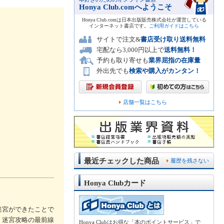
Honya Club.comへようこそ
Honya Club.comは日本出版販売株式会社が運営している
インターネット書店です。
ご利用ガイドはこちら
サイトで注文&
書店受け取り送料無料
宅配なら3,000円以上で
送料無料！
予約も取り寄せも
業界屈指の在庫量
外出先でも
検索や購入がカンタン！
店舗一覧はこちら
最近チェックした商品
履歴を残さない
Honya Clubカード
迷宮ができたことで
、迷宮攻略の最前線
Honya Clubはお得な「本のポイントサービス」で