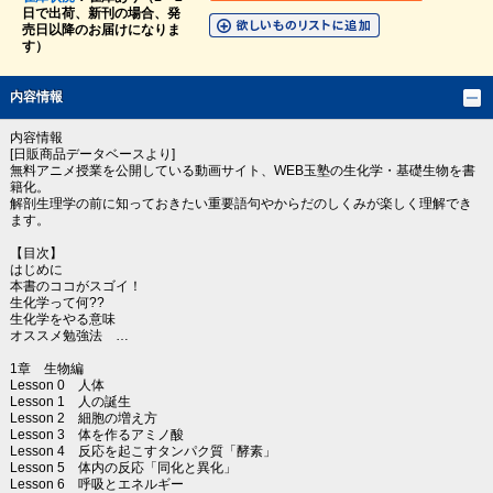
日で出荷、新刊の場合、発
売日以降のお届けになりま
す）
内容情報
内容情報
[日販商品データベースより]
無料アニメ授業を公開している動画サイト、WEB玉塾の生化学・基礎生物を書
籍化。
解剖生理学の前に知っておきたい重要語句やからだのしくみが楽しく理解でき
ます。
【目次】
はじめに
本書のココがスゴイ！
生化学って何??
生化学をやる意味
オススメ勉強法 …
1章 生物編
Lesson 0 人体
Lesson 1 人の誕生
Lesson 2 細胞の増え方
Lesson 3 体を作るアミノ酸
Lesson 4 反応を起こすタンパク質「酵素」
Lesson 5 体内の反応「同化と異化」
Lesson 6 呼吸とエネルギー