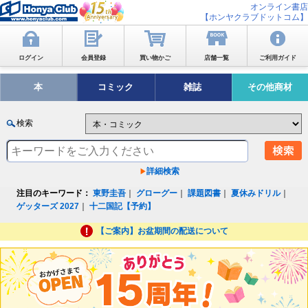
オンライン書店
【ホンヤクラブドットコム】
ログイン
会員登録
買い物かご
店舗一覧
ご利用ガイド
本
コミック
雑誌
その他商材
検索
詳細検索
注目のキーワード：
東野圭吾
｜
グローグー
｜
課題図書
｜
夏休みドリル
｜
ゲッターズ 2027
｜
十二国記【予約】
【ご案内】お盆期間の配送について