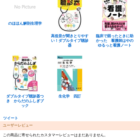
のほほん解剖生理学
高低音が聞きとりやす
臨床で困ったときに助
い！ダブルタイプ聴診
かった 看護師はやの
器
ゆるっと看護ノート
ダブルタイプ聴診器つ
生化学 四訂
き からだのふしぎブ
ック
ツイート
ユーザーレビュー
この商品に寄せられたカスタマーレビューはまだありません。