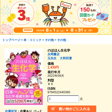
トップページ
>
本・コミック
>
その他
>
その他
のほほん生化学
永岡書店
玉先生
大和田潔
価格
1,430円
発行年月
2022年09月
判型
Ｂ６
ISBN
9784522440360
点
在庫状況
：在庫あり（1～2