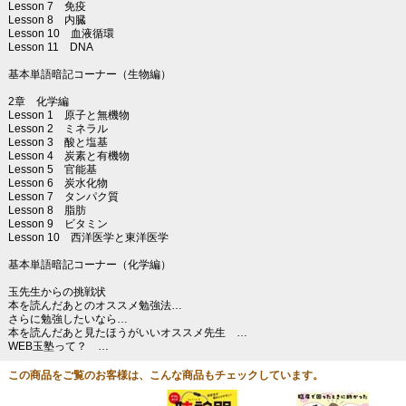
Lesson 7 免疫
Lesson 8 内臓
Lesson 10 血液循環
Lesson 11 DNA
基本単語暗記コーナー（生物編）
2章 化学編
Lesson 1 原子と無機物
Lesson 2 ミネラル
Lesson 3 酸と塩基
Lesson 4 炭素と有機物
Lesson 5 官能基
Lesson 6 炭水化物
Lesson 7 タンパク質
Lesson 8 脂肪
Lesson 9 ビタミン
Lesson 10 西洋医学と東洋医学
基本単語暗記コーナー（化学編）
玉先生からの挑戦状
本を読んだあとのオススメ勉強法…
さらに勉強したいなら…
本を読んだあと見たほうがいいオススメ先生 …
WEB玉塾って？ …
この商品をご覧のお客様は、こんな商品もチェックしています。