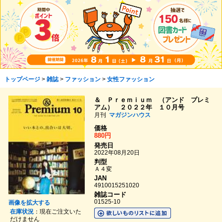
トップページ
>
雑誌
>
ファッション
>
女性ファッション
＆ Ｐｒｅｍｉｕｍ （アンド プレミ
アム） ２０２２年 １０月号
月刊
マガジンハウス
価格
880円
発売日
2022年08月20日
判型
Ａ４変
JAN
4910015251020
雑誌コード
01525-10
画像を拡大する
在庫状況
：現在ご注文いた
だけません