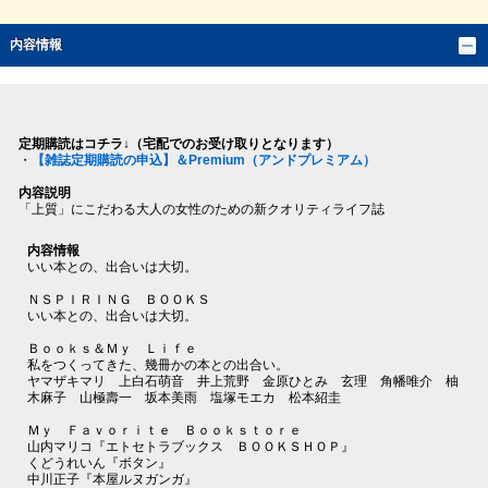
内容情報
定期購読はコチラ↓（宅配でのお受け取りとなります）
・
【雑誌定期購読の申込】＆Premium（アンドプレミアム）
内容説明
「上質」にこだわる大人の女性のための新クオリティライフ誌
内容情報
いい本との、出合いは大切。
ＮＳＰＩＲＩＮＧ ＢＯＯＫＳ
いい本との、出合いは大切。
Ｂｏｏｋｓ＆Ｍｙ Ｌｉｆｅ
私をつくってきた、幾冊かの本との出合い。
ヤマザキマリ 上白石萌音 井上荒野 金原ひとみ 玄理 角幡唯介 柚
木麻子 山極壽一 坂本美雨 塩塚モエカ 松本紹圭
Ｍｙ Ｆａｖｏｒｉｔｅ Ｂｏｏｋｓｔｏｒｅ
山内マリコ『エトセトラブックス ＢＯＯＫＳＨＯＰ』
くどうれいん『ボタン』
中川正子『本屋ルヌガンガ』