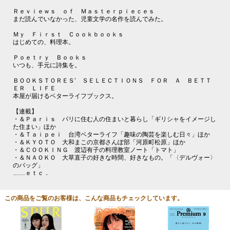
Ｒｅｖｉｅｗｓ ｏｆ Ｍａｓｔｅｒｐｉｅｃｅｓ
まだ読んでいなかった、児童文学の名作を読んでみた。
Ｍｙ Ｆｉｒｓｔ Ｃｏｏｋｂｏｏｋｓ
はじめての、料理本。
Ｐｏｅｔｒｙ Ｂｏｏｋｓ
いつも、手元に詩集を。
ＢＯＯＫＳＴＯＲＥＳ’ ＳＥＬＥＣＴＩＯＮＳ ＦＯＲ Ａ ＢＥＴＴ
ＥＲ ＬＩＦＥ
本屋が届けるベターライフブックス。
【連載】
・＆Ｐａｒｉｓ パリに住む人の住まいと暮らし「ギリシャをイメージし
た住まい」ほか
・＆Ｔａｉｐｅｉ 台湾ベターライフ「趣味の陶芸を楽しむ日々」ほか
・＆ＫＹＯＴＯ 大和まこの京都さんぽ部「河原町松原」ほか
・＆ＣＯＯＫＩＮＧ 渡辺有子の料理教室ノート「トマト」
・＆ＮＡＯＫＯ 大草直子の好きな時間、好きなもの。「〈デルヴォー〉
のバッグ」
……ｅｔｃ．
この商品をご覧のお客様は、こんな商品もチェックしています。