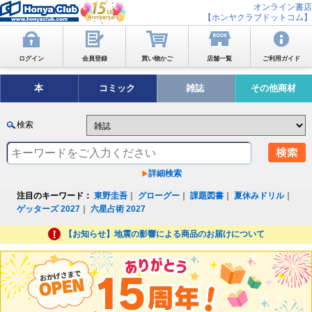
オンライン書店
【ホンヤクラブドットコム】
ログイン
会員登録
買い物かご
店舗一覧
ご利用ガイド
本
コミック
雑誌
その他商材
検索
詳細検索
注目のキーワード：
東野圭吾
｜
グローグー
｜
課題図書
｜
夏休みドリル
｜
ゲッターズ 2027
｜
六星占術 2027
【お知らせ】地震の影響による商品のお届けについて