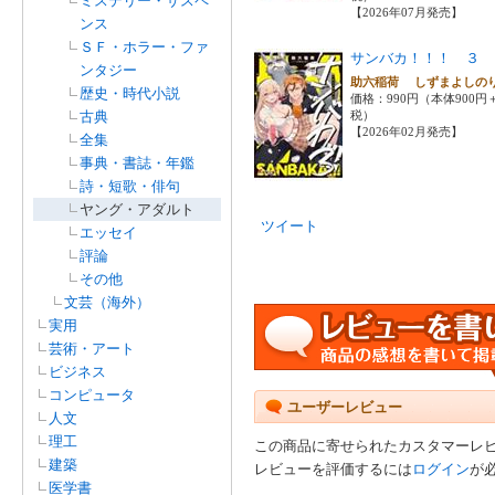
ミステリー・サスペ
【2026年07月発売】
ンス
ＳＦ・ホラー・ファ
サンバカ！！！ ３
ンタジー
助六稲荷 しずまよし
歴史・時代小説
価格：990円（本体900円
古典
税）
【2026年02月発売】
全集
事典・書誌・年鑑
詩・短歌・俳句
ヤング・アダルト
ツイート
エッセイ
評論
その他
文芸（海外）
実用
芸術・アート
ビジネス
コンピュータ
ユーザーレビュー
人文
理工
この商品に寄せられたカスタマーレ
建築
レビューを評価するには
ログイン
が
医学書