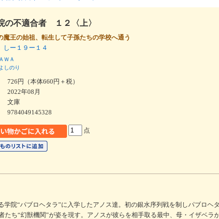
院の不適合者 １２〈上〉
の魔王の始祖、転生して子孫たちの学校へ通う
 しー１９ー１４
ＡＷＡ
よしのり
726円（本体660円＋税）
2022年08月
文庫
9784049145328
点
べる学院“パブロヘタラ”に入学したアノス達。初の銀水序列戦を制しパブロヘ
者たち“幻獣機関”が姿を現す。アノスが彼らを相手取る最中、母・イザベラ