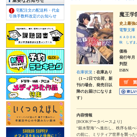
重要なお知らせ
宅配注文の配送料・代金
魔王学
引換手数料改定のお知らせ
史上最強
電撃文庫
ＫＡＤＯＫ
秋
しずま
価格
発行年月
判型
ISBN
在庫状況
：在庫あり
（1～2日で出荷、新
刊の場合、発売日以
降のお届けになりま
す）
内容情報
[BOOKデータベースより]
“銀水聖海”へ進出し、秩序を統
の前に、ミリティア世界を襲った