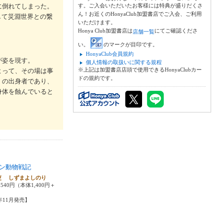
に倒れてしまった。
す。ご入会いただいたお客様には特典が盛りだくさ
ん！お近くのHonyaClub加盟書店でご入会、ご利用
して災淵世界との繋
いただけます。
Honya Club加盟書店は
にてご確認くださ
店舗一覧
い。
のマークが目印です。
HonyaClub会員規約
が姿を現す。
個人情報の取扱いに関する規程
※上記は加盟書店店頭で使用できるHonyaClubカー
よって、その場は事
ドの規約です。
》の出身者であり、
身体を蝕んでいると
ン動物戦記
吏 しずまよしのり
540円（本体1,400円＋
5年11月発売】