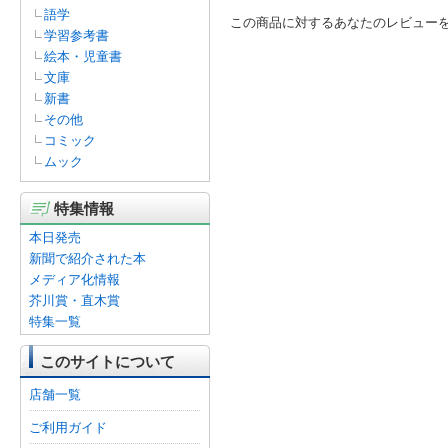
語学
この商品に対するあなたのレビュー
学習参考書
絵本・児童書
文庫
新書
その他
コミック
ムック
特集情報
本日発売
新聞で紹介された本
メディア化情報
芥川賞・直木賞
特集一覧
このサイトについて
店舗一覧
ご利用ガイド