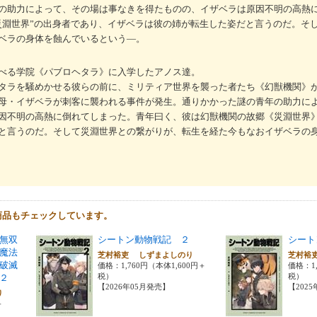
の助力によって、その場は事なきを得たものの、イザベラは原因不明の高熱
災淵世界”の出身者であり、イザベラは彼の姉が転生した姿だと言うのだ。そ
ベラの身体を蝕んでいるという―。
べる学院《パブロヘタラ》に入学したアノス達。
タラを騒めかせる彼らの前に、ミリティア世界を襲った者たち《幻獣機関》
母・イザベラが刺客に襲われる事件が発生。通りかかった謎の青年の助力に
因不明の高熱に倒れてしまった。青年曰く、彼は幻獣機関の故郷《災淵世界
と言うのだ。そして災淵世界との繋がりが、転生を経た今もなおイザベラの
商品もチェックしています。
無双
シートン動物戦記 ２
シート
魔法
芝村裕吏 しずまよしのり
芝村裕
破滅
価格：1,760円（本体1,600円＋
価格：1,
税）
税）
２
【2026年05月発売】
【202
のり
＋