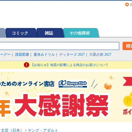
画（コミック）など在庫も充実
コミック
雑誌
その他商材
ーグー
｜
課題図書
｜
夏休みドリル
｜
ゲッターズ 2027
｜
六星占術 2027
【お知らせ】地震の影響による商品のお届けについて
>
文芸（日本）
>
ヤング・アダルト