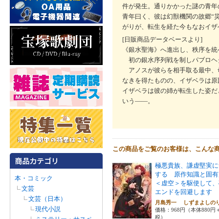
件が発生。通りかかった謎の青年
青年曰く、彼は幻獣機関の故郷“
がりが、転生を経た今もなおイザ
[日販商品データベースより]
《銀水聖海》へ進出し、秩序を統
初の銀水序列戦を制しパブロヘ
アノスが彼らを相手取る最中、
なきを得たものの、イザベラは原
イザベラは彼の姉が転生した姿だ
いう――。
この商品をご覧のお客様は、こんな
極悪貴族、謙虚堅実に
する 原作知識と固有
本・コミック
＜虚空＞を駆使して、
文芸
エンドを回避します 
文芸（日本）
月島秀一 しずまよし
現代小説
価格：968円（本体880円
税）