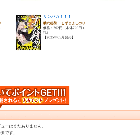
サンバカ！！！
のり
助六稲荷 しずまよしのり
＋
価格：792円（本体720円＋
税）
【2025年05月発売】
ビューはまだありません。
必要です。