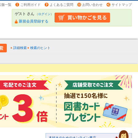
店舗一覧
ご利用ガイド
よくあるご質問
お問い合わせ
サイトマップ
ゲスト さん
（
ログイン
）
新規会員登録する
詳細検索
検索のヒント
本好きのためのオンライン書店