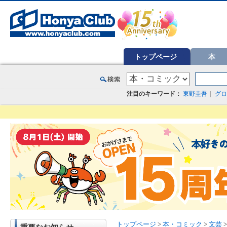
オンライン書店【ホンヤクラブ】はお好きな本屋での受け取りで送料無料！新刊予約・通販も。本（書籍）、雑誌、漫
トップページ
本
注目のキーワード：
東野圭吾
｜
グロ
トップページ
>
本・コミック
>
文芸