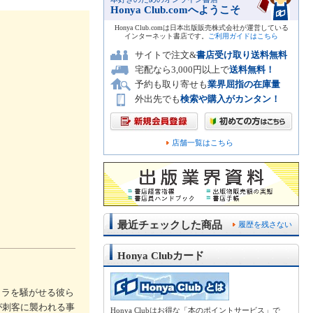
Honya Club.comへようこそ
Honya Club.comは日本出版販売株式会社が運営している
インターネット書店です。
ご利用ガイドはこちら
サイトで注文&
書店受け取り送料無料
宅配なら3,000円以上で
送料無料！
予約も取り寄せも
業界屈指の在庫量
外出先でも
検索や購入がカンタン！
店舗一覧はこちら
最近チェックした商品
履歴を残さない
Honya Clubカード
タラを騒がせる彼ら
が刺客に襲われる事
Honya Clubはお得な「本のポイントサービス」で