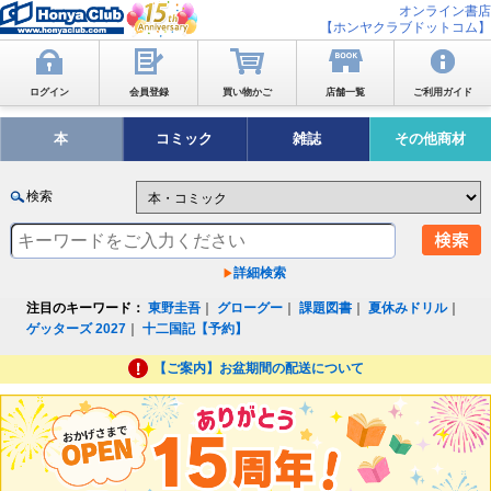
オンライン書店
【ホンヤクラブドットコム】
ログイン
会員登録
買い物かご
店舗一覧
ご利用ガイド
本
コミック
雑誌
その他商材
検索
詳細検索
注目のキーワード：
東野圭吾
｜
グローグー
｜
課題図書
｜
夏休みドリル
｜
ゲッターズ 2027
｜
十二国記【予約】
【ご案内】お盆期間の配送について