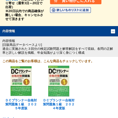
り寄せ（通常3日～20日で
出荷）
※20日以内での商品確保が
難しい場合、キャンセルさ
せて頂きます
内容情報
内容情報
[日販商品データベースより]
過去に実施された３回分の検定試験問題と解答解説をすべて収録。各問の正解
率と詳しい解説を掲載、年金知識がより深く身につく構成
この商品をご覧のお客様は、こんな商品もチェックしています。
ＤＣプランナー合格対
ＤＣプランナー合格対
策問題集１級 ２０２
策問題集１級 ２０２
５年度版
４年度版