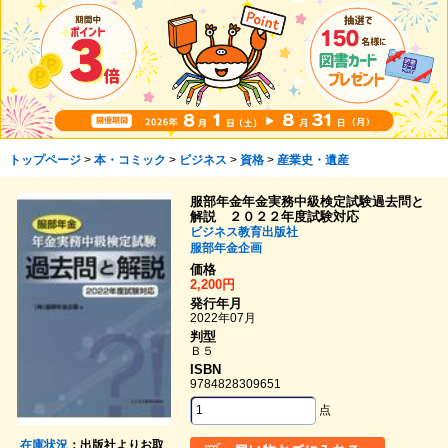
トップページ
>
本・コミック
>
ビジネス
>
資格
>
産業史・遺産
服部年金年金実務中級検定試験過去問と
解説 ２０２２年度試験対応
ビジネス教育出版社
服部年金企画
価格
2,200円
発行年月
2022年07月
判型
Ｂ５
ISBN
9784828309651
点
在庫状況
：出版社よりお取