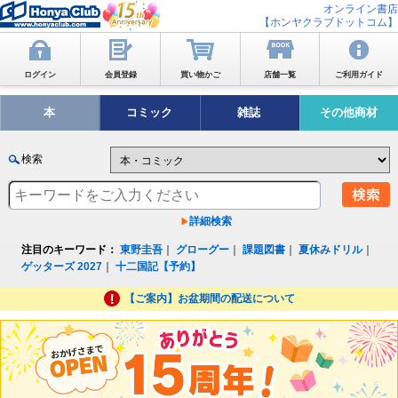
オンライン書店
【ホンヤクラブドットコム】
ログイン
会員登録
買い物かご
店舗一覧
ご利用ガイド
本
コミック
雑誌
その他商材
検索
詳細検索
注目のキーワード：
東野圭吾
｜
グローグー
｜
課題図書
｜
夏休みドリル
｜
ゲッターズ 2027
｜
十二国記【予約】
【ご案内】お盆期間の配送について