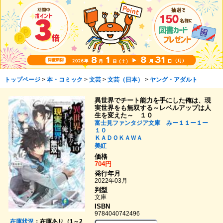
トップページ
>
本・コミック
>
文芸
>
文芸（日本）
>
ヤング・アダルト
異世界でチート能力を手にした俺は、現
実世界をも無双する～レベルアップは人
生を変えた～ １０
富士見ファンタジア文庫 みー１１ー１ー
１０
ＫＡＤＯＫＡＷＡ
美紅
価格
704円
発行年月
2022年03月
判型
文庫
ISBN
9784040742496
在庫状況
：在庫あり（1～2