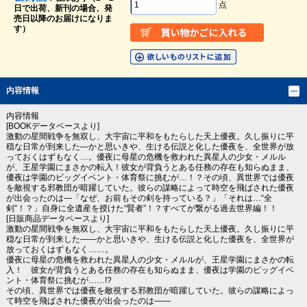
点
日で出荷、新刊の場合、発
売日以降のお届けになりま
す）
内容情報
内容情報
[BOOKデータベースより]
激動の星間戦争を無双し、大宇宙に平和をもたらした天上優夜。久し振りに平
穏な日常が到来した―かと思いきや、生ける伝説と化した優夜を、全世界が放
っておくはずもなく…。優夜に母星の危機を救われた異星人の少女・メルル
が、王星学園にまさかの転入！彼女が背負うとある任務の存在も知らぬまま、
優夜は学園のビッグイベント・体育祭に挑むが…！？その頃、異世界では優夜
を敵視する邪教団が暗躍していた。彼らの謀略によって時空を飛ばされた優夜
が出会ったのは―「なぜ、お前もその剣を持っている？」「それは…“全
剣”！？」自身に全遺産を授けた“賢者”！？すべてが繋がる過去世界編！！
[日販商品データベースより]
激動の星間戦争を無双し、大宇宙に平和をもたらした天上優夜。久し振りに平
穏な日常が到来した――かと思いきや、生ける伝説と化した優夜を、全世界が
放っておくはずもなく……。
優夜に母星の危機を救われた異星人の少女・メルルが、王星学園にまさかの転
入！ 彼女が背負うとある任務の存在も知らぬまま、優夜は学園のビッグイベ
ント・体育祭に挑むが……!?
その頃、異世界では優夜を敵視する邪教団が暗躍していた。彼らの謀略によっ
て時空を飛ばされた優夜が出会ったのは――