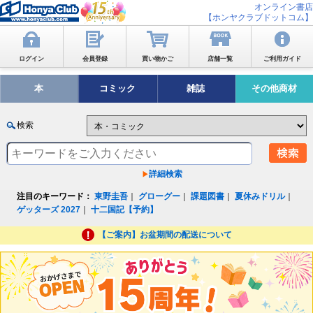
オンライン書店
【ホンヤクラブドットコム】
ログイン
会員登録
買い物かご
店舗一覧
ご利用ガイド
本
コミック
雑誌
その他商材
検索
詳細検索
注目のキーワード：
東野圭吾
｜
グローグー
｜
課題図書
｜
夏休みドリル
｜
ゲッターズ 2027
｜
十二国記【予約】
【ご案内】お盆期間の配送について