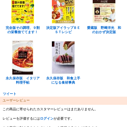
完全版その調理、９割
決定版アイラップＢＥ
愛蔵版 野﨑洋光 和
の栄養捨ててます！
ＳＴレシピ
のおかず決定版
永久保存版 イタリア
永久保存版 和食上手
料理手帖
になる食材事典
ツイート
ユーザーレビュー
この商品に寄せられたカスタマーレビューはまだありません。
レビューを評価するには
ログイン
が必要です。