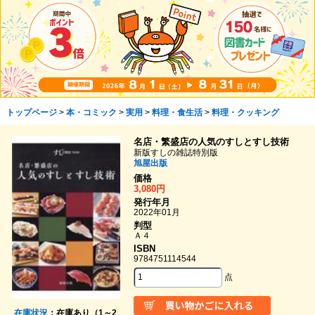
トップページ
>
本・コミック
>
実用
>
料理・食生活
>
料理・クッキング
名店・繁盛店の人気のすしとすし技術
新版すしの雑誌特別版
旭屋出版
価格
3,080円
発行年月
2022年01月
判型
Ａ４
ISBN
9784751114544
点
在庫状況
：在庫あり（1～2