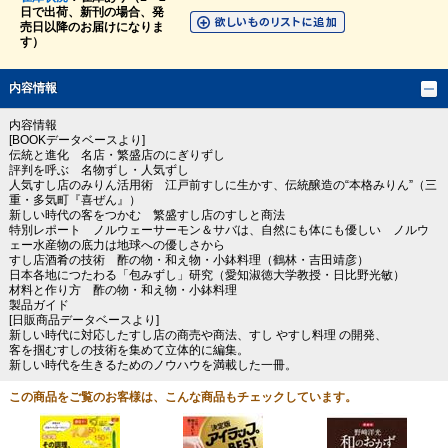
日で出荷、新刊の場合、発
売日以降のお届けになりま
す）
内容情報
内容情報
[BOOKデータベースより]
伝統と進化 名店・繁盛店のにぎりずし
評判を呼ぶ 名物ずし・人気ずし
人気すし店のみりん活用術 江戸前すしに生かす、伝統醸造の“本格みりん”（三
重・多気町『喜ぜん』）
新しい時代の客をつかむ 繁盛すし店のすしと商法
特別レポート ノルウェーサーモン＆サバは、自然にも体にも優しい ノルウ
ェー水産物の底力は地球への優しさから
すし店酒肴の技術 酢の物・和え物・小鉢料理（鶴林・吉田靖彦）
日本各地につたわる「包みずし」研究（愛知淑徳大学教授・日比野光敏）
材料と作り方 酢の物・和え物・小鉢料理
製品ガイド
[日販商品データベースより]
新しい時代に対応したすし店の商売や商法、すし やすし料理 の開発、
客を掴むすしの技術を集めて立体的に編集。
新しい時代を生きるためのノウハウを満載した一冊。
この商品をご覧のお客様は、こんな商品もチェックしています。