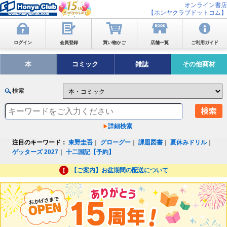
オンライン書店
【ホンヤクラブドットコム】
ログイン
会員登録
買い物かご
店舗一覧
ご利用ガイド
本
コミック
雑誌
その他商材
検索
詳細検索
注目のキーワード：
東野圭吾
｜
グローグー
｜
課題図書
｜
夏休みドリル
｜
ゲッターズ 2027
｜
十二国記【予約】
【ご案内】お盆期間の配送について