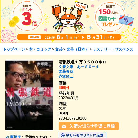
トップページ
>
本・コミック
>
文芸
>
文芸（日本）
>
ミステリー・サスペンス
清張鉄道１万３５００キロ
文春文庫 あー８９ー１
文藝春秋
赤塚隆二
価格
869円
発行年月
2022年01月
判型
文庫
ISBN
9784167918200
在庫状況
：品切れのためご