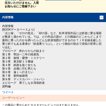
注文いただけません。入荷
お知らせにご登録下さい
内容情報
内容情報
[BOOKデータベースより]
「点と線」「ゼロの焦点」「砂の器」など、松本清張作品には鉄道に乗る場面
が数多く描かれている。では、どの作品の誰が、どの路線のどこからどこまで
最初に乗ったのかを調べたらどんな鉄道地図ができるのか？ＪＲ全線走破した
乗り鉄でもある著者が「鉄道乗りつぶし」という独自の視点で清張の世界に切
り込む。
プロローグ 終わりからの始まり
第１章 明治一二年の陸蒸気
第２章 旅情・愛憎・ミステリー
第３章 東京駅１５番線
第４章 鉄路を急ぐ女たち
第５章 歩廊に佇む男たち
第６章 遠くへ行きたい
第７章 新幹線旅情
第８章 ディスカバー・ジャパン
エピローグ 果てしなき清張鉄道
資料編
ツイート
ユーザーレビュー
この商品に寄せられたカスタマーレビューはまだありません。