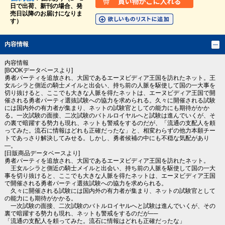
日で出荷、新刊の場合、発
売日以降のお届けになりま
す）
内容情報
内容情報
[BOOKデータベースより]
勇者パーティを追放され、大国であるエーヌビディア王国を訪れたネット。王
女ルシラと側近の騎士メイルと出会い、持ち前の人脈を駆使して国の一大事を
切り抜けると、ここでも大きな人脈を得たネットは、エーヌビディア王国で開
催される勇者パーティ選抜試験への協力を求められる。久々に開催される試験
には国内外の有力者が集まり、ネットの試験官としての能力にも期待がかか
る。一次試験の面接、二次試験のバトルロイヤルへと試験は進んでいくが、そ
の裏で暗躍する勢力も現れ、ネットも警戒をするのだが、「流通の支配人を頼
ってみた。流石に情報はどれも正確だったな」と、相変わらずの他力本願チー
トであっさり解決してみせる。しかし、勇者候補の中にも不穏な気配があり
―。
[日販商品データベースより]
勇者パーティを追放され、大国であるエーヌビディア王国を訪れたネット。
王女ルシラと側近の騎士メイルと出会い、持ち前の人脈を駆使して国の一大
事を切り抜けると、ここでも大きな人脈を得たネットは、エーヌビディア王国
で開催される勇者パーティ選抜試験への協力を求められる。
久々に開催される試験には国内外の有力者が集まり、ネットの試験官として
の能力にも期待がかかる。
一次試験の面接、二次試験のバトルロイヤルへと試験は進んでいくが、その
裏で暗躍する勢力も現れ、ネットも警戒をするのだが──
「流通の支配人を頼ってみた。流石に情報はどれも正確だったな」