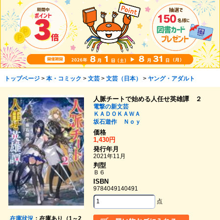
トップページ
>
本・コミック
>
文芸
>
文芸（日本）
>
ヤング・アダルト
人脈チートで始める人任せ英雄譚 ２
電撃の新文芸
ＫＡＤＯＫＡＷＡ
坂石遊作
Ｎｏｙ
価格
1,430円
発行年月
2021年11月
判型
Ｂ６
ISBN
9784049140491
点
在庫状況
：在庫あり（1～2