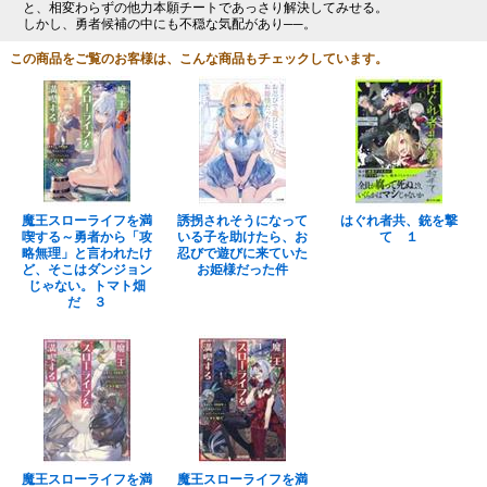
と、相変わらずの他力本願チートであっさり解決してみせる。
しかし、勇者候補の中にも不穏な気配があり──。
この商品をご覧のお客様は、こんな商品もチェックしています。
魔王スローライフを満
誘拐されそうになって
はぐれ者共、銃を撃
喫する～勇者から「攻
いる子を助けたら、お
て １
略無理」と言われたけ
忍びで遊びに来ていた
ど、そこはダンジョン
お姫様だった件
じゃない。トマト畑
だ ３
魔王スローライフを満
魔王スローライフを満