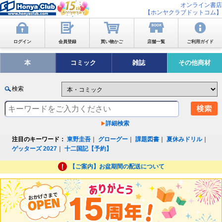
オンライン書店
【ホンヤクラブドットコム】
ログイン
会員登録
買い物かご
店舗一覧
ご利用ガイド
本
コミック
雑誌
その他商材
検索
詳細検索
注目のキーワード：
東野圭吾
｜
グローグー
｜
課題図書
｜
夏休みドリル
｜
ゲッターズ 2027
｜
十二国記【予約】
【ご案内】お盆期間の配送について