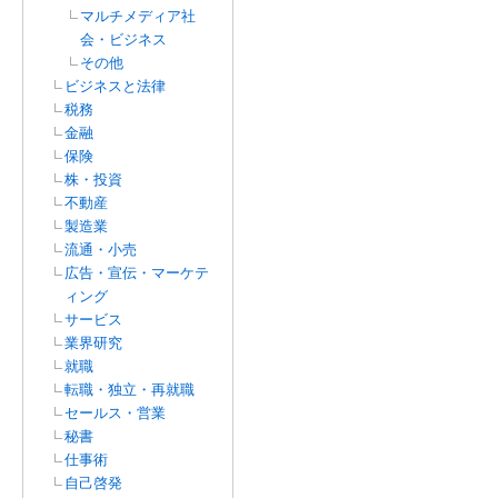
マルチメディア社
会・ビジネス
その他
ビジネスと法律
税務
金融
保険
株・投資
不動産
製造業
流通・小売
広告・宣伝・マーケテ
ィング
サービス
業界研究
就職
転職・独立・再就職
セールス・営業
秘書
仕事術
自己啓発