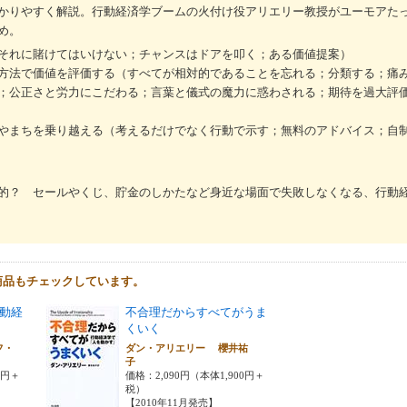
かりやすく解説。行動経済学ブームの火付け役アリエリー教授がユーモアた
め。
それに賭けてはいけない；チャンスはドアを叩く；ある価値提案）
方法で価値を評価する（すべてが相対的であることを忘れる；分類する；痛
；公正さと労力にこだわる；言葉と儀式の魔力に惑わされる；期待を過大評
やまちを乗り越える（考えるだけでなく行動で示す；無料のアドバイス；自
的？ セールやくじ、貯金のしかたなど身近な場面で失敗しなくなる、行動
商品もチェックしています。
動経
不合理だからすべてがうま
くいく
フ・
ダン・アリエリー 櫻井祐
子
子
0円＋
価格：2,090円（本体1,900円＋
税）
【2010年11月発売】