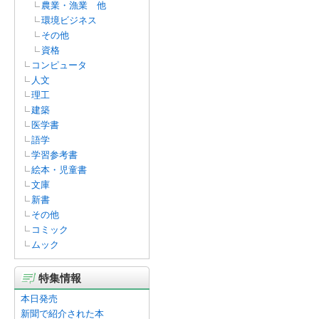
農業・漁業 他
環境ビジネス
その他
資格
コンピュータ
人文
理工
建築
医学書
語学
学習参考書
絵本・児童書
文庫
新書
その他
コミック
ムック
特集情報
本日発売
新聞で紹介された本