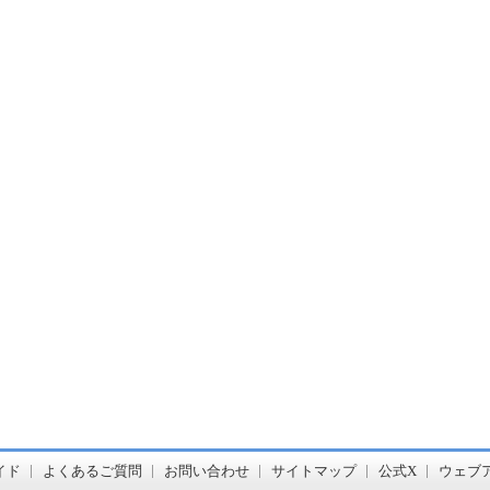
書店【ホンヤクラブ】はお好きな本屋での受け取りで送料無料！新刊予約・通販も。本（書籍）、雑誌、漫画（コミック）な
イド
よくあるご質問
お問い合わせ
サイトマップ
公式X
ウェブ