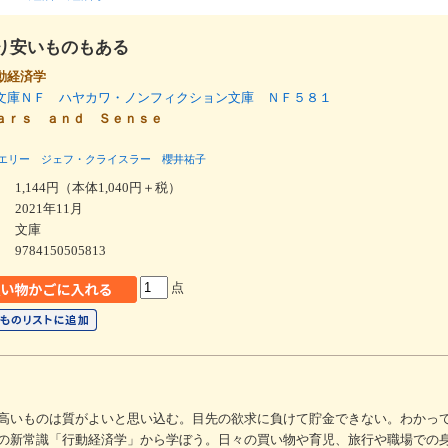
り安いものもある
動経済学
文庫ＮＦ ハヤカワ・ノンフィクション文庫 ＮＦ５８１
ａｒｓ ａｎｄ Ｓｅｎｓｅ
エリー
ジェフ・クライスラー
櫻井祐子
1,144円（本体1,040円＋税）
2021年11月
文庫
9784150505813
点
高いものは質がよいと思い込む。目先の欲求に負けて貯金できない。わかっ
の新常識「行動経済学」から学ぼう。日々の買い物や育児、旅行や職場での