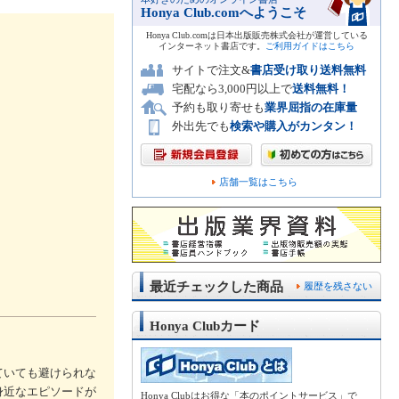
Honya Club.comへようこそ
Honya Club.comは日本出版販売株式会社が運営している
インターネット書店です。
ご利用ガイドはこちら
サイトで注文&
書店受け取り送料無料
宅配なら3,000円以上で
送料無料！
予約も取り寄せも
業界屈指の在庫量
外出先でも
検索や購入がカンタン！
店舗一覧はこちら
最近チェックした商品
履歴を残さない
Honya Clubカード
ていても避けられな
身近なエピソードが
Honya Clubはお得な「本のポイントサービス」で