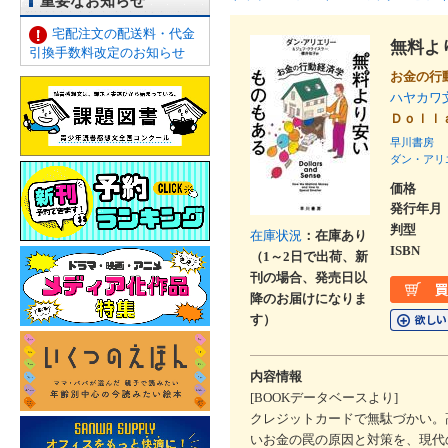
重要なお知らせ
宅配注文の配送料・代金
無料よ
引換手数料改定のお知らせ
お金の行
ハヤカワ
Ｄｏｌｌ
早川書房
ダン・アリ
価格
発行年月
判型
在庫状況
：在庫あり
ISBN
（1～2日で出荷、新
刊の場合、発売日以
降のお届けになりま
す）
内容情報
[BOOKデータベースより]
クレジットカードで無駄づかい。
いお金の罠の原因と対策を、現代