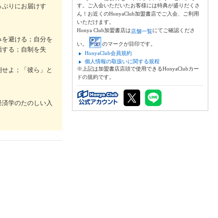
っぷりにお届けす
す。ご入会いただいたお客様には特典が盛りだくさ
ん！お近くのHonyaClub加盟書店でご入会、ご利用
いただけます。
Honya Club加盟書店は
にてご確認くださ
店舗一覧
みを避ける；自分を
い。
のマークが目印です。
価する；自制を失
HonyaClub会員規約
個人情報の取扱いに関する規程
※上記は加盟書店店頭で使用できるHonyaClubカー
制せよ；「彼ら」と
ドの規約です。
経済学のたのしい入