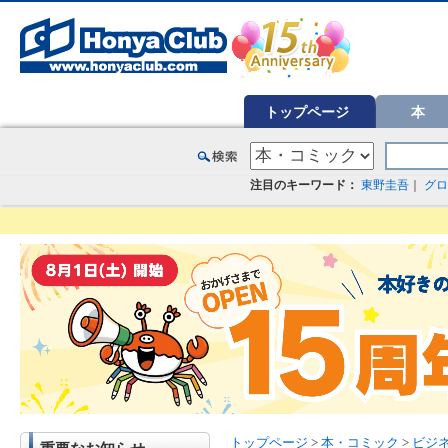
オンライン書店【ホンヤクラブ】はお好きな本屋での受け取りで送料無料！新刊予約・通販も。本（書籍）、雑誌、漫
トップページ
本
注目のキーワード：
東野圭吾
｜
グロ
トップページ
>
本・コミック
>
ビジ