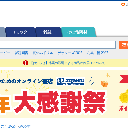
画（コミック）など在庫も充実
コミック
雑誌
その他商材
ーグー
｜
課題図書
｜
夏休みドリル
｜
ゲッターズ 2027
｜
六星占術 2027
【お知らせ】地震の影響による商品のお届けについて
ネス
>
経済
>
経済学