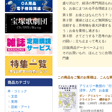
盛り沢山で、経済の専門用語もわ
る、お金にまつわる不合理総まと
第１部 お金とはなんだろう？（
第２部 価値とほとんど無関係な
信頼する；所有物を過大評価する
う；お金を重視し過ぎる）
第３部 さてどうする？思考のあ
の闘い；立ち止まって考える）
[日販商品データベースより]
そのお買いもの、ほんとうに合理
門書
この商品をご覧のお客様は、こんな
アリエリー教授の「行
済学」入門 お金篇
本・コミック
ダン・アリエリー ジェ
文芸
クライスラー 櫻井祐
実用
価格：1,980円（本体1,80
芸術・アート
税）
【2018年10月発売】