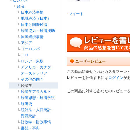
ビジネス
経済
日本経済事情
ツイート
地域経済（日本）
日本と国際経済
経済協力・経済援助
国際経済事情
アジア
ヨーロッパ
ＥＵ
ロシア・東欧
ユーザーレビュー
アメリカ・カナダ・
この商品に寄せられたカスタマーレ
オーストラリア
レビューを評価するには
ログイン
が
その他の国々
経済学
この商品に対するあなたのレビュー
経済学アラカルト
経済思想・経済学説
経済史
統計法・人口統計・
資源統計
財政学・財政事情
書誌・事典