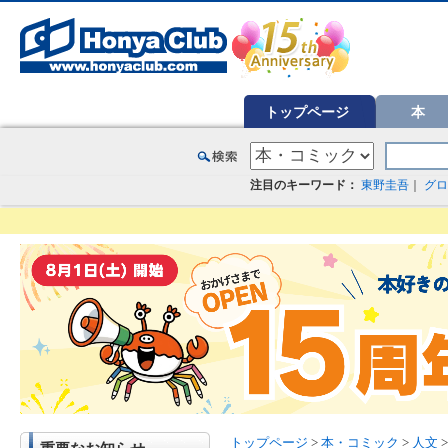
オンライン書店【ホンヤクラブ】はお好きな本屋での受け取りで送料無料！新刊予約・通販も。本（書籍）、雑誌、漫
トップページ
本
注目のキーワード：
東野圭吾
｜
グロ
トップページ
>
本・コミック
>
人文