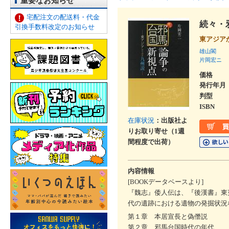
重要なお知らせ
宅配注文の配送料・代金
続々・
引換手数料改定のお知らせ
東アジア
雄山閣
片岡宏ニ
価格
発行年月
判型
ISBN
在庫状況
：出版社よ
りお取り寄せ（1週
間程度で出荷）
内容情報
[BOOKデータベースより]
『魏志』倭人伝は、『後漢書』東
代の遺跡における遺物の発掘状況
第１章 本居宣長と偽僭説
第２章 邪馬台国時代の年代