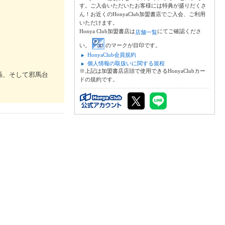
す。ご入会いただいたお客様には特典が盛りだくさ
ん！お近くのHonyaClub加盟書店でご入会、ご利用
いただけます。
Honya Club加盟書店は
にてご確認くださ
店舗一覧
い。
のマークが目印です。
HonyaClub会員規約
個人情報の取扱いに関する規程
※上記は加盟書店店頭で使用できるHonyaClubカー
係、そして邪馬台
ドの規約です。