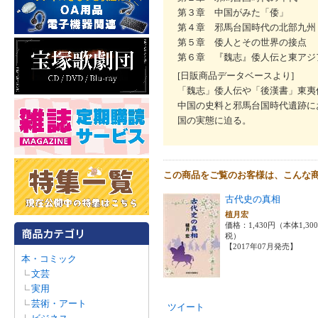
第３章 中国がみた「倭」
第４章 邪馬台国時代の北部九州
第５章 倭人とその世界の接点
第６章 『魏志』倭人伝と東アジ
[日販商品データベースより]
「魏志」倭人伝や「後漢書」東夷
中国の史料と邪馬台国時代遺跡に
国の実態に迫る。
この商品をご覧のお客様は、こんな
古代史の真相
植月宏
価格：1,430円（本体1,30
税）
【2017年07月発売】
本・コミック
文芸
実用
芸術・アート
ツイート