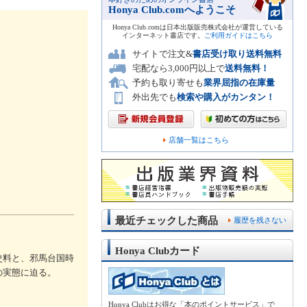
Honya Club.comへようこそ
Honya Club.comは日本出版販売株式会社が運営している
インターネット書店です。
ご利用ガイドはこちら
サイトで注文&
書店受け取り送料無料
宅配なら3,000円以上で
送料無料！
予約も取り寄せも
業界屈指の在庫量
外出先でも
検索や購入がカンタン！
店舗一覧はこちら
最近チェックした商品
履歴を残さない
Honya Clubカード
史料と、邪馬台国時
の実態に迫る。
Honya Clubはお得な「本のポイントサービス」で