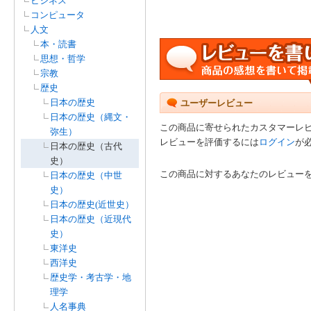
ビジネス
コンピュータ
人文
本・読書
思想・哲学
宗教
歴史
日本の歴史
ユーザーレビュー
日本の歴史（縄文・
この商品に寄せられたカスタマーレ
弥生）
レビューを評価するには
ログイン
が
日本の歴史（古代
史）
この商品に対するあなたのレビュー
日本の歴史（中世
史）
日本の歴史(近世史）
日本の歴史（近現代
史）
東洋史
西洋史
歴史学・考古学・地
理学
人名事典