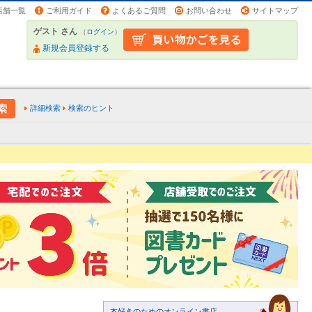
店舗一覧
ご利用ガイド
よくあるご質問
お問い合わせ
サイトマップ
ゲスト さん
（
ログイン
）
新規会員登録する
詳細検索
検索のヒント
本好きのためのオンライン書店