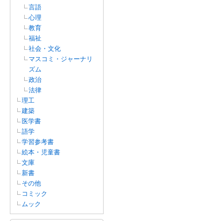
言語
心理
教育
福祉
社会・文化
マスコミ・ジャーナリ
ズム
政治
法律
理工
建築
医学書
語学
学習参考書
絵本・児童書
文庫
新書
その他
コミック
ムック