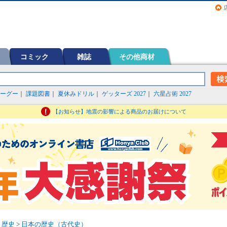
画（コミック）など在庫も充実
コミック
雑誌
その他商材
ーグー
｜
課題図書
｜
夏休みドリル
｜
ゲッターズ 2027
｜
六星占術 2027
【お知らせ】地震の影響による商品のお届けについて
>
歴史
>
日本の歴史（古代史）