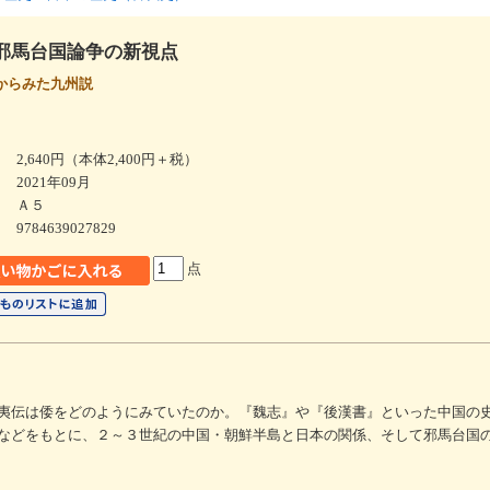
邪馬台国論争の新視点
からみた九州説
2,640円（本体2,400円＋税）
2021年09月
Ａ５
9784639027829
点
夷伝は倭をどのようにみていたのか。『魏志』や『後漢書』といった中国の
などをもとに、２～３世紀の中国・朝鮮半島と日本の関係、そして邪馬台国