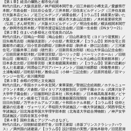
【第１章】経済の爛熟と都市化の波
時代の流れ／大阪倶楽部／神戸税関本関庁舎／旧三井銀行小樽支店／愛媛県庁
本館／市政会館・日比谷公会堂／三井本館／旧住友ビルディング（三井住友銀
行大阪本店ビル）／近三ビルヂング／綿業会館／【コラム①】綿産業が築いた
大阪／旧大倉精神文化研究所本館（横浜市大倉山記念館）／木村産業研究所
（弘前こぎん研究所）／大阪ガスビルディング／明治生命館／横浜税関本関庁
舎／静岡市役所本館／宇部市渡辺翁記念会館／旧第一生命館（DNタワー21）
【第２章】住まいの多様化と住宅改良の試み
時代の流れ／旧鳩山一郎邸（鳩山会館）／旧山邑家住宅（ヨドコウ迎賓館）／
旧矢橋亮吉邸（南陽倶楽部）／小出邸／青淵文庫／【コラム②】郊外住宅と田
園都市の建設／旧小笠原伯爵邸／旧駒井卓邸（駒井卓・静江記念館）／三河家
住宅／旧藤井厚二自邸（聴竹居）／旧新田長次郎邸（松山大学温山記念会館）
／旧前田家本邸洋館／旧華頂宮邸／旧ベリック邸（ベーリックホール）／旧朝
吹山荘（睡鳩荘）／旧加賀正太郎邸（アサヒビール大山崎山荘美術館本館）／
旧本多忠次邸／旧朝香宮邸（東京都庭園美術館）／【コラム③】宮家の悲劇が
生んだ名建築／同潤会江戸川アパートメント／旧細川侯爵邸（和敬塾本館）／
土浦亀城邸／旧乾邸洋館／雅俗山荘（小林一三記念館）／旧原邦造邸／旧マッ
ケンジー住宅／前川國男邸
【第３章】余暇の空間と文化施設
時代の流れ／帝国ホテル中央玄関／東華菜館／聖徳記念絵画館／ホテルニュー
グランド本館／片倉館／旧イタリア大使館別荘／旧甲子園ホテル（武庫川女子
大学甲子園会館）／旧服部時計店本社（和光本館）／日本橋高島屋本館／ビヤ
ホールライオン銀座七丁目店／旧目黒雅叙園百段階段（ホテル雅叙園東京）／
旧日向別邸／万平ホテルアルプス館／十和田ホテル本館／【コラム④】信仰と
建築の伝道者・ヴォーリズ／早稲田大学諸施設／一橋大学諸施設／関西学院大
学諸施設／旧北海道帝国大学理学部本館（北海道大学総合博物館）／神戸女学
院諸施設／旧四谷第五小学校
【第４章】国粋主義とアジアへのまなざし
時代の流れ／旧朝鮮総督府庁舎／旧李王家邸（赤坂プリンスクラシックハウ
ス）／満州国の諸建築／【コラム⑤】設計競技の実態／築地本願寺／旧琵琶湖