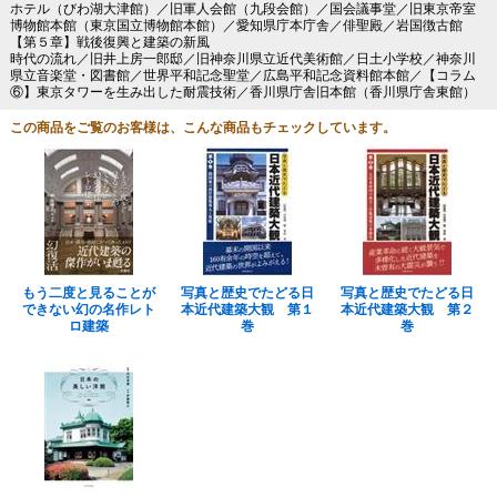
ホテル（びわ湖大津館）／旧軍人会館（九段会館）／国会議事堂／旧東京帝室
博物館本館（東京国立博物館本館）／愛知県庁本庁舎／俳聖殿／岩国徴古館
【第５章】戦後復興と建築の新風
時代の流れ／旧井上房一郎邸／旧神奈川県立近代美術館／日土小学校／神奈川
県立音楽堂・図書館／世界平和記念聖堂／広島平和記念資料館本館／【コラム
⑥】東京タワーを生み出した耐震技術／香川県庁舎旧本館（香川県庁舎東館）
この商品をご覧のお客様は、こんな商品もチェックしています。
もう二度と見ることが
写真と歴史でたどる日
写真と歴史でたどる日
できない幻の名作レト
本近代建築大観 第１
本近代建築大観 第２
ロ建築
巻
巻