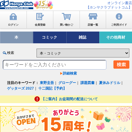
オンライン書店
【ホンヤクラブドットコム】
ログイン
会員登録
買い物かご
店舗一覧
ご利用ガイド
本
コミック
雑誌
その他商材
検索
詳細検索
注目のキーワード：
東野圭吾
｜
グローグー
｜
課題図書
｜
夏休みドリル
｜
ゲッターズ 2027
｜
十二国記【予約】
【ご案内】お盆期間の配送について