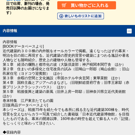
日で出荷、新刊の場合、発
売日以降のお届けになりま
す）
内容情報
内容情報
[BOOKデータベースより]
近代建築約３００棟の内外観をオールカラーで掲載。遠くなったはずの幕末・
明治を目の前に再現する。近代建築の歴史的背景や建築にまつわる逸話や著名
人物なども随時紹介。歴史上の建物や人物も登場する。
第１章 経済の爛熟と都市化の波（大阪倶楽部；神戸税関本関庁舎 ほか）
第２章 住まいの多様化と住宅改良の試み（旧鳩山一郎邸（鳩山会館）；旧山
邑家住宅（ヨドコウ迎賓館） ほか）
第３章 余暇の空間と文化施設（帝国ホテル中央玄関；東華菜館 ほか）
第４章 国粋主義とアジアへのまなざし（旧朝鮮総督府庁舎；旧李王家邸（赤
坂プリンスクラシックハウス） ほか）
第５章 戦後復興と建築の新風（旧井上房一郎邸；旧神奈川県立近代美術館
ほか）
巻末特集 江戸東京たてもの園
[日販商品データベースより]
本シリーズは、戦後75年を経た今でも各所に残る主な近代建築300棟を、時代
背景を交えながらカラー写真で紹介した書籍版「日本近代建築博物館」を目指
したものである。幕末の開港以降、160年余の時空を超えて蘇る人々の「記憶」
をじっくりと味わって頂きたい。
◆収録内容