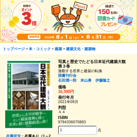
トップページ
>
本・コミック
>
建築
>
建築文化・建築物
写真と歴史でたどる日本近代建築大観
第３巻
激動する世界と建築の転換
国書刊行会
石田潤一郎
米山勇
伊藤隆之
価格
16,500円
発行年月
2021年09月
判型
Ａ４
ISBN
9784336070883
点
在庫状況
：在庫あり（1～2