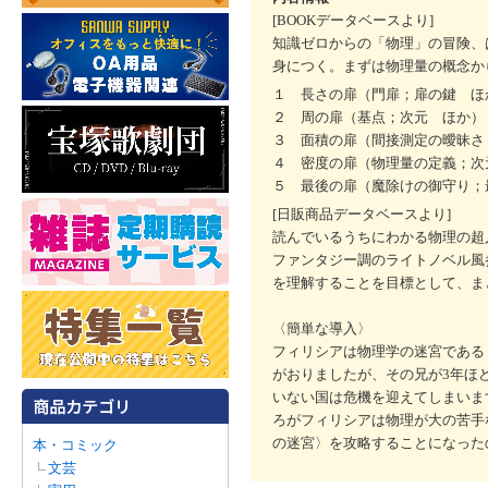
[BOOKデータベースより]
知識ゼロからの「物理」の冒険、
身につく。まずは物理量の概念か
１ 長さの扉（門扉；扉の鍵 ほ
２ 周の扉（基点；次元 ほか）
３ 面積の扉（間接測定の曖昧さ
４ 密度の扉（物理量の定義；次
５ 最後の扉（魔除けの御守り；
[日販商品データベースより]
読んでいるうちにわかる物理の超
ファンタジー調のライトノベル風
を理解することを目標として、ま
〈簡単な導入〉
フィリシアは物理学の迷宮である
がおりましたが、その兄が3年ほ
いない国は危機を迎えてしまいま
ろがフィリシアは物理が大の苦手
の迷宮〉を攻略することになった
本・コミック
文芸