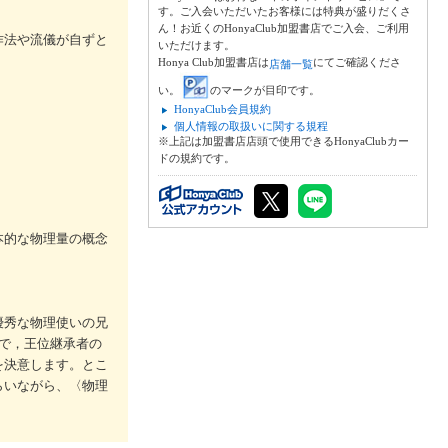
す。ご入会いただいたお客様には特典が盛りだくさ
ん！お近くのHonyaClub加盟書店でご入会、ご利用
作法や流儀が自ずと
いただけます。
Honya Club加盟書店は
にてご確認くださ
店舗一覧
い。
のマークが目印です。
HonyaClub会員規約
個人情報の取扱いに関する規程
※上記は加盟書店店頭で使用できるHonyaClubカー
ドの規約です。
本的な物理量の概念
優秀な物理使いの兄
で，王位継承者の
を決意します。とこ
らいながら、〈物理