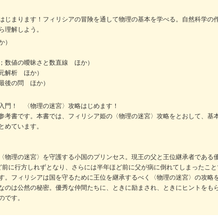
はじまります！フィリシアの冒険を通して物理の基本を学べる。自然科学の
ら理解しよう。
か）
；数値の曖昧さと数直線 ほか）
元解析 ほか）
最後の問 ほか）
入門！ 〈物理の迷宮〉攻略はじめます！
参考書です。本書では、フィリシア姫の〈物理の迷宮〉攻略をとおして、基
とめています。
〈物理の迷宮〉を守護する小国のプリンセス。現王の父と王位継承者である
ど前に行方しれずとなり、さらには半年ほど前に父が病に倒れてしまったこと
す。フィリシアは国を守るために王位を継承するべく〈物理の迷宮〉の攻略
なのは公然の秘密。優秀な仲間たちに、ときに励まされ、ときにヒントをも
のです。