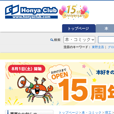
オンライン書店【ホンヤクラブ】はお好きな本屋での受け取りで送料無料！新刊予約・通販も。本（書籍）、雑誌、漫
トップページ
本
注目のキーワード：
東野圭吾
｜
グロ
トップページ
>
本・コミック
>
理工