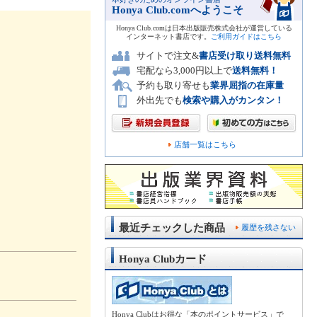
Honya Club.comへようこそ
Honya Club.comは日本出版販売株式会社が運営している
インターネット書店です。
ご利用ガイドはこちら
サイトで注文&
書店受け取り送料無料
宅配なら3,000円以上で
送料無料！
予約も取り寄せも
業界屈指の在庫量
外出先でも
検索や購入がカンタン！
店舗一覧はこちら
最近チェックした商品
履歴を残さない
Honya Clubカード
Honya Clubはお得な「本のポイントサービス」で