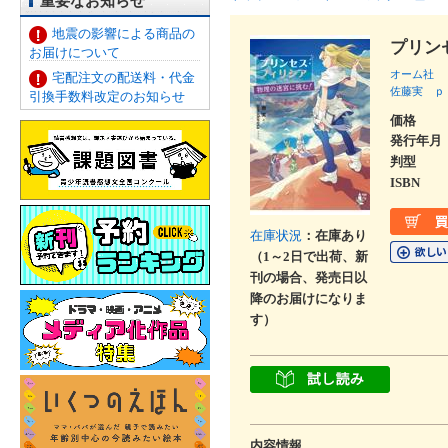
重要なお知らせ
地震の影響による商品の
プリン
お届けについて
オーム社
宅配注文の配送料・代金
佐藤実
ｐ
引換手数料改定のお知らせ
価格
発行年月
判型
ISBN
在庫状況
：在庫あり
（1～2日で出荷、新
刊の場合、発売日以
降のお届けになりま
す）
内容情報