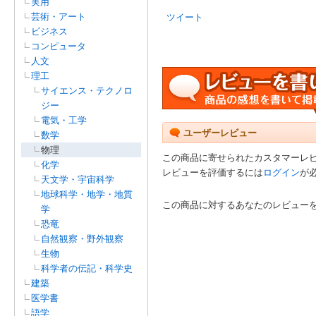
実用
芸術・アート
ツイート
ビジネス
コンピュータ
人文
理工
サイエンス・テクノロ
ジー
電気・工学
ユーザーレビュー
数学
物理
この商品に寄せられたカスタマーレ
化学
レビューを評価するには
ログイン
が
天文学・宇宙科学
地球科学・地学・地質
この商品に対するあなたのレビュー
学
恐竜
自然観察・野外観察
生物
科学者の伝記・科学史
建築
医学書
語学