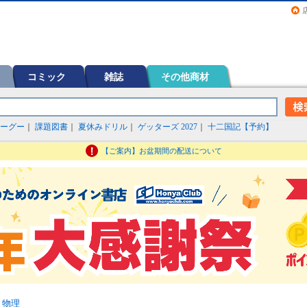
画（コミック）など在庫も充実
コミック
雑誌
その他商材
ーグー
｜
課題図書
｜
夏休みドリル
｜
ゲッターズ 2027
｜
十二国記【予約】
【ご案内】お盆期間の配送について
>
物理