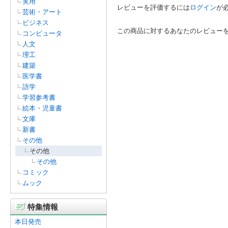
実用
レビューを評価するには
ログイン
が
芸術・アート
ビジネス
この商品に対するあなたのレビュー
コンピュータ
人文
理工
建築
医学書
語学
学習参考書
絵本・児童書
文庫
新書
その他
その他
その他
コミック
ムック
特集情報
本日発売