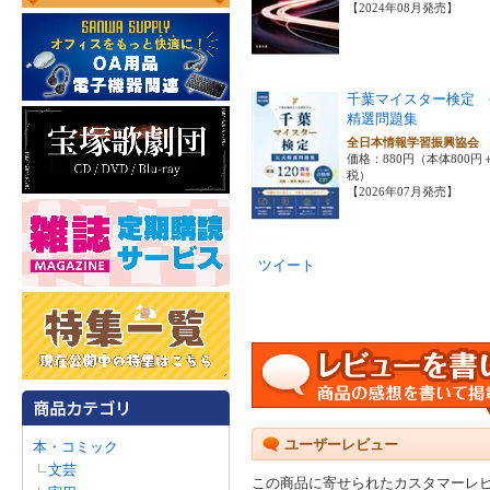
【2024年08月発売】
千葉マイスター検定 
精選問題集
全日本情報学習振興協
価格：880円（本体800円
税）
【2026年07月発売】
ツイート
ユーザーレビュー
本・コミック
文芸
この商品に寄せられたカスタマーレ