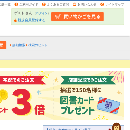
店舗一覧
ご利用ガイド
よくあるご質問
お問い合わせ
サイトマップ
ゲスト さん
（
ログイン
）
新規会員登録する
詳細検索
検索のヒント
本好きのためのオンライン書店