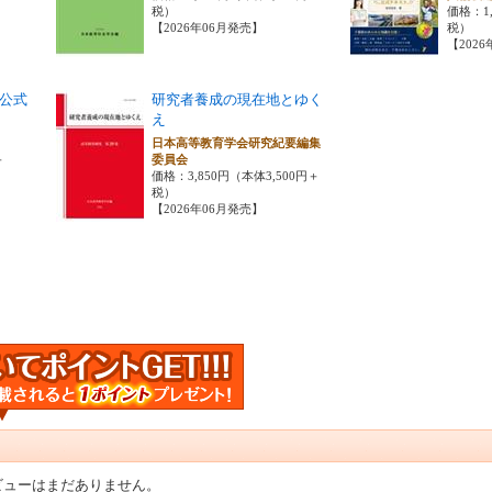
税）
価格：1,
【2026年06月発売】
税）
【202
公式
研究者養成の現在地とゆく
え
会
日本高等教育学会研究紀要編集
＋
委員会
価格：3,850円（本体3,500円＋
税）
【2026年06月発売】
ビューはまだありません。