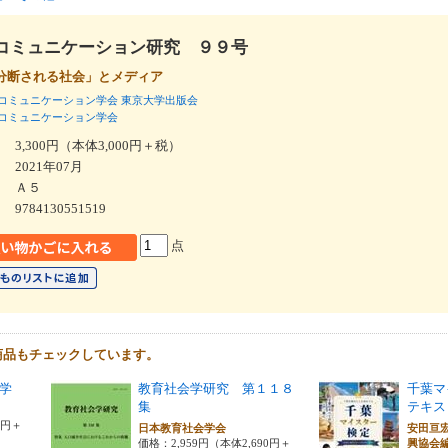
コミュニケーション研究 ９９号
分断される社会」とメディア
コミュニケーション学会
東京大学出版会
コミュニケーション学会
3,300円（本体3,000円＋税）
2021年07月
Ａ５
9784130551519
点
商品もチェックしています。
学
教育社会学研究 第１１８
千葉マ
集
テキス
0円＋
日本教育社会学会
安田亘
価格：2,959円（本体2,690円＋
興協会