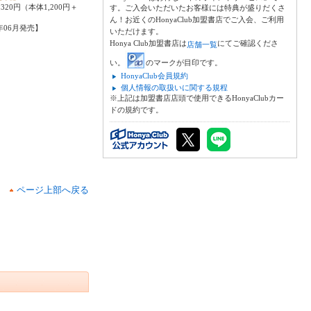
320円（本体1,200円＋
す。ご入会いただいたお客様には特典が盛りだくさ
ん！お近くのHonyaClub加盟書店でご入会、ご利用
6年06月発売】
いただけます。
Honya Club加盟書店は
にてご確認くださ
店舗一覧
い。
のマークが目印です。
HonyaClub会員規約
個人情報の取扱いに関する規程
※上記は加盟書店店頭で使用できるHonyaClubカー
ドの規約です。
ページ上部へ戻る