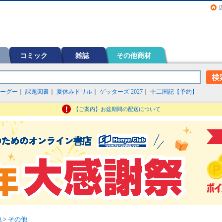
画（コミック）など在庫も充実
コミック
雑誌
その他商材
ーグー
｜
課題図書
｜
夏休みドリル
｜
ゲッターズ 2027
｜
十二国記【予約】
【ご案内】お盆期間の配送について
他
>
その他