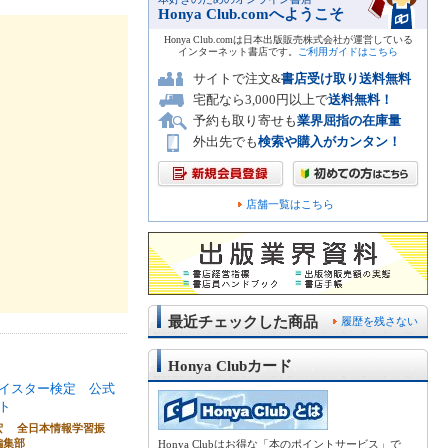
Honya Club.comへようこそ
Honya Club.comは日本出版販売株式会社が運営している
インターネット書店です。
ご利用ガイドはこちら
サイトで注文&
書店受け取り送料無料
宅配なら3,000円以上で
送料無料！
予約も取り寄せも
業界屈指の在庫量
外出先でも
検索や購入がカンタン！
店舗一覧はこちら
最近チェックした商品
履歴を残さない
Honya Clubカード
イスター検定 公式
ト
宏 全日本情報学習振
編集部
Honya Clubはお得な「本のポイントサービス」で