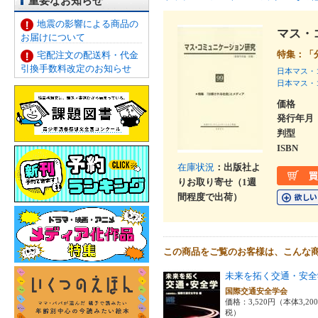
重要なお知らせ
地震の影響による商品の
マス・
お届けについて
特集：「
宅配注文の配送料・代金
引換手数料改定のお知らせ
日本マス・
日本マス・
価格
発行年月
判型
ISBN
在庫状況
：出版社よ
りお取り寄せ（1週
間程度で出荷）
この商品をご覧のお客様は、こんな
未来を拓く交通・安全
国際交通安全学会
価格：3,520円（本体3,20
税）