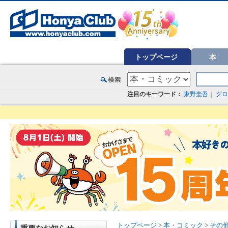
オンライン書店【ホンヤクラブ】はお好きな本屋での受け取りで送料無料！新刊予約・通販も。本（書籍）、雑誌、漫
トップページ
本
注目のキーワード：
東野圭吾
｜
グロ
トップページ
>
本・コミック
>
その