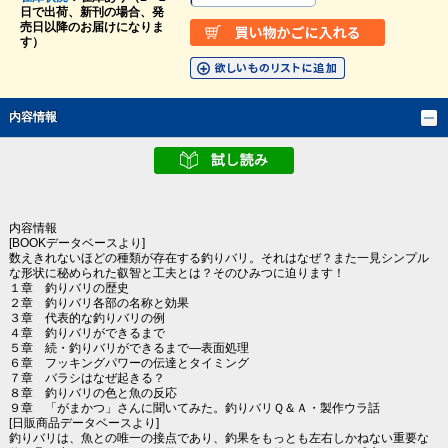
日で出荷、新刊の場合、発
売日以降のお届けになりま
す）
内容情報
内容情報
[BOOKデータベースより]
数えきれないほどの種類が存在する釣りバリ。それはなぜ？また一見シンプル
な形状に秘められた叡智と工夫とは？そのひみつに迫ります！
１章 釣りバリの歴史
２章 釣りバリ各部の名称と効果
３章 代表的な釣りバリの例
４章 釣りバリができるまで
５章 続・釣りバリができるまで―表面処理
６章 フッキングパワーの伝達とタイミング
７章 バラシはなぜ起きる？
８章 釣りバリの色と魚の反応
９章 「がまかつ」さんに聞いてみた。釣りバリＱ＆Ａ・製作ウラ話
[日販商品データベースより]
釣りバリは、魚との唯一の接点であり、釣果をもっとも左右しかねない重要な