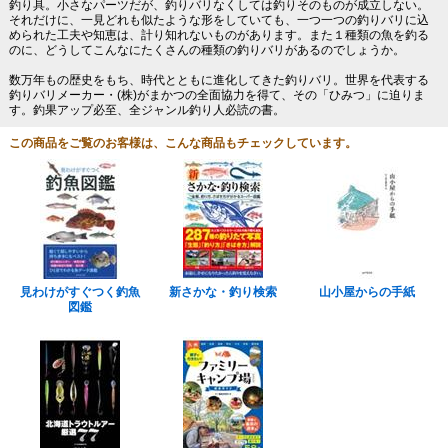
釣り具。小さなパーツだが、釣りバリなくしては釣りそのものが成立しない。
それだけに、一見どれも似たような形をしていても、一つ一つの釣りバリに込
められた工夫や知恵は、計り知れないものがあります。また１種類の魚を釣る
のに、どうしてこんなにたくさんの種類の釣りバリがあるのでしょうか。
数万年もの歴史をもち、時代とともに進化してきた釣りバリ。世界を代表する
釣りバリメーカー・(株)がまかつの全面協力を得て、その「ひみつ」に迫りま
す。釣果アップ必至、全ジャンル釣り人必読の書。
この商品をご覧のお客様は、こんな商品もチェックしています。
見わけがすぐつく釣魚
新さかな・釣り検索
山小屋からの手紙
図鑑