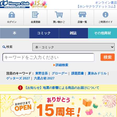
オンライン書店
【ホンヤクラブドットコム】
ログイン
会員登録
買い物かご
店舗一覧
ご利用ガイド
本
コミック
雑誌
その他商材
検索
詳細検索
注目のキーワード：
東野圭吾
｜
グローグー
｜
課題図書
｜
夏休みドリル
｜
ゲッターズ 2027
｜
六星占術 2027
【お知らせ】地震の影響による商品のお届けについて