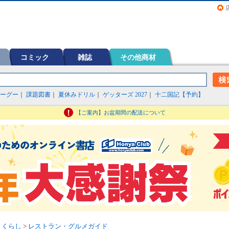
画（コミック）など在庫も充実
コミック
雑誌
その他商材
ーグー
｜
課題図書
｜
夏休みドリル
｜
ゲッターズ 2027
｜
十二国記【予約】
【ご案内】お盆期間の配送について
>
くらし
>
レストラン・グルメガイド