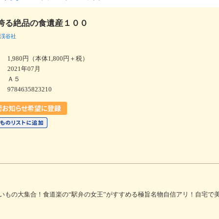
誇る絶品の食遺産１００
渓谷社
1,980円（本体1,800円＋税）
2021年07月
Ａ５
9784635823210
いもの大集合！食道楽の“駅弁の女王”がすすめる極旨名物自信アリ！自宅で