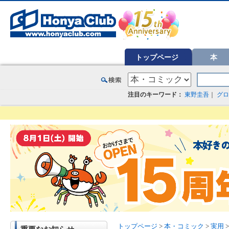
オンライン書店【ホンヤクラブ】はお好きな本屋での受け取りで送料無料！新刊予約・通販も。本（書籍）、雑誌、漫
トップページ
本
注目のキーワード：
東野圭吾
｜
グロ
トップページ
>
本・コミック
>
実用