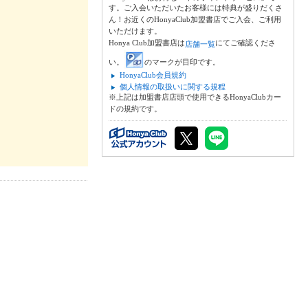
す。ご入会いただいたお客様には特典が盛りだくさ
ん！お近くのHonyaClub加盟書店でご入会、ご利用
いただけます。
Honya Club加盟書店は
にてご確認くださ
店舗一覧
い。
のマークが目印です。
HonyaClub会員規約
個人情報の取扱いに関する規程
※上記は加盟書店店頭で使用できるHonyaClubカー
ドの規約です。