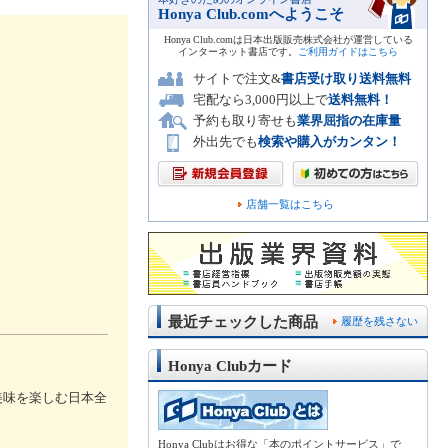
Honya Club.comへようこそ
Honya Club.comは日本出版販売株式会社が運営している
インターネット書店です。
ご利用ガイドはこちら
サイトで注文&
書店受け取り送料無料
宅配なら3,000円以上で
送料無料！
予約も取り寄せも
業界屈指の在庫量
外出先でも
検索や購入がカンタン！
店舗一覧はこちら
最近チェックした商品
履歴を残さない
Honya Clubカード
美味を楽しむ日本全
Honya Clubはお得な「本のポイントサービス」で