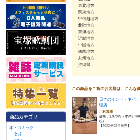
東北地方
関東地方
甲信越地方
北陸地方
東海地方
近畿地方
中国地方
四国地方
九州地方
沖縄県
この商品をご覧のお客様は、こんな
日本のインド・ネパー
理店
小林真樹
価格：2,970円（本体2,70
税）
【2022年03月発売】
本・コミック
文芸