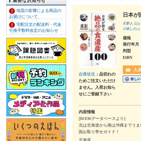
重要なお知らせ
地震の影響による商品の
日本が
お届けについて
天夢人
山と
宅配注文の配送料・代金
小林しのぶ
引換手数料改定のお知らせ
価格
発行年月
判型
ISBN
在庫状況
：品切れの
ためご注文いただけ
ません。入荷お知ら
せにご登録下さい
内容情報
[BOOKデータベースより]
北は北海道から南は沖縄までうま
国お取り寄せガイド！
北海道