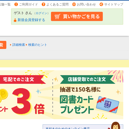
店舗一覧
ご利用ガイド
よくあるご質問
お問い合わせ
サイトマップ
ゲスト さん
（
ログイン
）
新規会員登録する
詳細検索
検索のヒント
本好きのためのオンライン書店