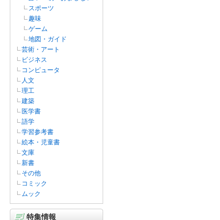
スポーツ
趣味
ゲーム
地図・ガイド
芸術・アート
ビジネス
コンピュータ
人文
理工
建築
医学書
語学
学習参考書
絵本・児童書
文庫
新書
その他
コミック
ムック
特集情報