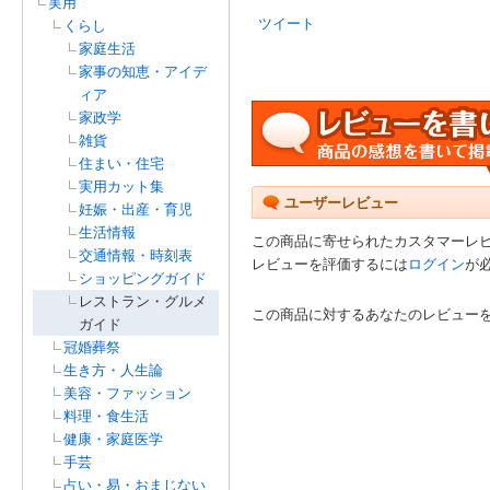
実用
ツイート
くらし
家庭生活
家事の知恵・アイデ
ィア
家政学
雑貨
住まい・住宅
実用カット集
ユーザーレビュー
妊娠・出産・育児
生活情報
この商品に寄せられたカスタマーレ
交通情報・時刻表
レビューを評価するには
ログイン
が
ショッピングガイド
レストラン・グルメ
この商品に対するあなたのレビュー
ガイド
冠婚葬祭
生き方・人生論
美容・ファッション
料理・食生活
健康・家庭医学
手芸
占い・易・おまじない