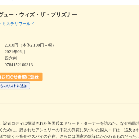
ヴュー・ウィズ・ザ・プリズナー
・ミステリワールド
2,310円（本体2,100円＋税）
2021年06月
四六判
9784152100313
。記者ロディは投獄された英国兵エドワード・ターナーを訪ねた。なぜ植民
くために。残されたアシュリーの手記の異変に気づいた囚人エドは、追及さ
隊で続く不審死やスパイの存在、さらには国家の陰謀にかかわるものだった