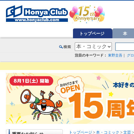
オンライン書店【ホンヤクラブ】はお好きな本屋での受け取りで送料無料！新刊予約・通販も。本（書籍）、雑誌、漫
トップページ
本
注目のキーワード：
東野圭吾
｜
グロ
トップページ
>
本・コミック
>
文芸