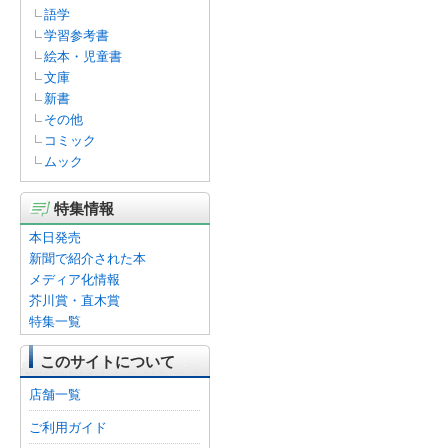
語学
学習参考書
絵本・児童書
文庫
新書
その他
コミック
ムック
特集情報
本日発売
新聞で紹介された本
メディア化情報
芥川賞・直木賞
特集一覧
このサイトについて
店舗一覧
ご利用ガイド