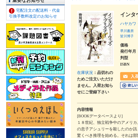
重要なお知らせ
宅配注文の配送料・代金
インタ
引換手数料改定のお知らせ
ハヤカワ
早川書房
皆川博子
価格
発行年月
判型
ISBN
在庫状況
：品切れの
ためご注文いただけ
ません。入荷お知ら
せにご登録下さい
内容情報
[BOOKデータベースより]
１８世紀、独立戦争中のアメリカ
の息子アシュリーを殺したのか訊
驚くべき推理を始める。それは部