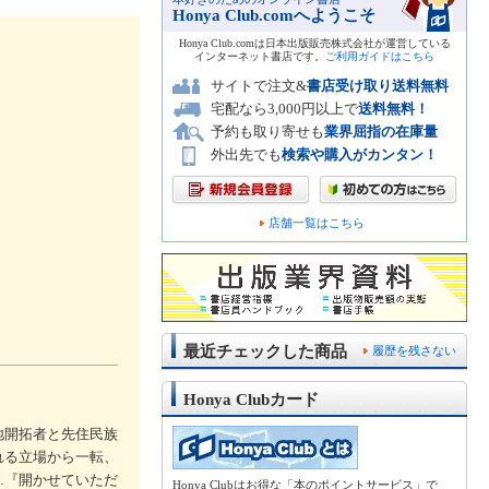
Honya Club.comへようこそ
Honya Club.comは日本出版販売株式会社が運営している
インターネット書店です。
ご利用ガイドはこちら
サイトで注文&
書店受け取り送料無料
宅配なら3,000円以上で
送料無料！
予約も取り寄せも
業界屈指の在庫量
外出先でも
検索や購入がカンタン！
店舗一覧はこちら
最近チェックした商品
履歴を残さない
Honya Clubカード
地開拓者と先住民族
れる立場から一転、
…『開かせていただ
Honya Clubはお得な「本のポイントサービス」で