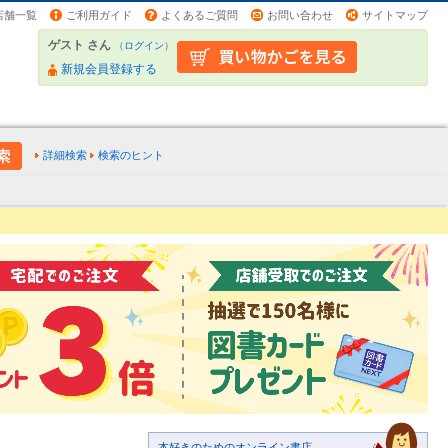
店舗一覧
ご利用ガイド
よくあるご質問
お問い合わせ
サイトマップ
ゲスト さん
（
ログイン
）
新規会員登録する
詳細検索
検索のヒント
本好きのためのオンライン書店