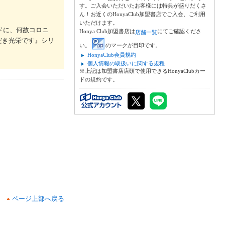
す。ご入会いただいたお客様には特典が盛りだくさ
ん！お近くのHonyaClub加盟書店でご入会、ご利用
いただけます。
ドに、何故コロニ
Honya Club加盟書店は
にてご確認くださ
店舗一覧
だき光栄です』シリ
い。
のマークが目印です。
HonyaClub会員規約
個人情報の取扱いに関する規程
※上記は加盟書店店頭で使用できるHonyaClubカー
ドの規約です。
ページ上部へ戻る