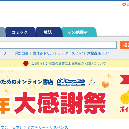
画（コミック）など在庫も充実
コミック
雑誌
その他商材
ーグー
｜
課題図書
｜
夏休みドリル
｜
ゲッターズ 2027
｜
六星占術 2027
【お知らせ】地震の影響による商品のお届けについて
>
文芸（日本）
>
ミステリー・サスペンス