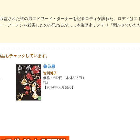
カ。収監された謎の男エドワード・ターナーを記者ロディが訪ねた。ロディはエ
ー・アーデンを殺害したのか訊ねるが……本格歴史ミステリ『開かせていた
商品もチェックしています。
薔薇忌
皆川博子
＋
価格：652円（本体593円＋
税）
【2014年06月発売】