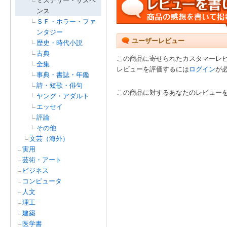
ミステリー・サスペ
ンス
ＳＦ・ホラー・ファ
ンタジー
ユーザーレビュー
歴史・時代小説
古典
この商品に寄せられたカスタマーレ
全集
レビューを評価するには
ログイン
が
事典・書誌・年鑑
詩・短歌・俳句
この商品に対するあなたのレビュー
ヤング・アダルト
エッセイ
評論
その他
文芸（海外）
実用
芸術・アート
ビジネス
コンピュータ
人文
理工
建築
医学書