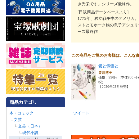
き光栄です』シリーズ最終作。
[日販商品データベースより]
1775年、独立戦争中のアメリ
ストとモホーク族の息子アシュリ
ーズ最終作
この商品をご覧のお客様は、こんな
愛と髑髏と
皆川博子
価格：990円（本体900円
税）
【2020年03月発売】
本・コミック
ツイート
文芸
文芸（日本）
現代小説