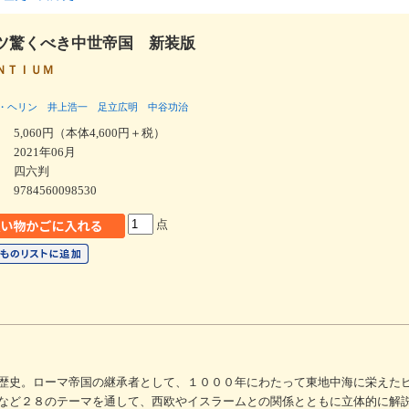
ツ驚くべき中世帝国 新装版
ＮＴＩＵＭ
・ヘリン
井上浩一
足立広明
中谷功治
5,060円（本体4,600円＋税）
2021年06月
四六判
9784560098530
点
歴史。ローマ帝国の継承者として、１０００年にわたって東地中海に栄えた
など２８のテーマを通して、西欧やイスラームとの関係とともに立体的に解