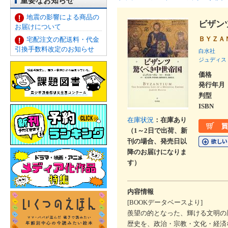
重要なお知らせ
地震の影響による商品の
ビザン
お届けについて
ＢＹＺＡ
宅配注文の配送料・代金
引換手数料改定のお知らせ
白水社
ジュディス
価格
発行年月
判型
ISBN
在庫状況
：在庫あり
（1～2日で出荷、新
刊の場合、発売日以
降のお届けになりま
す）
内容情報
[BOOKデータベースより]
羨望の的となった、輝ける文明の
歴史を、政治・宗教・文化・経済