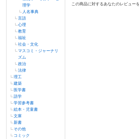
この商品に対するあなたのレビュー
理学
人名事典
言語
心理
教育
福祉
社会・文化
マスコミ・ジャーナリ
ズム
政治
法律
理工
建築
医学書
語学
学習参考書
絵本・児童書
文庫
新書
その他
コミック