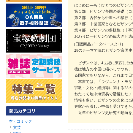
はじめに―もうひとつのビザンツ
第１部 ビザンツ帝国の基礎（コ
第２部 古代から中世への移行（
第３部 中世国家となるビザンツ
第４部 ビザンツの多様性（十字
おわりに―ビザンツの偉大さと遺
[日販商品データベースより]
28のテーマで読むビザンツ帝国史
ビザンツは、4世紀に東西に分か
後は地方の小国に縮小しつつも、
る国家でありながら、これまで日
本書では、「ラヴェンナ・モザ
宗教・文化・経済等に関する28
わたって地中海貿易で活躍したノ
情報も多い。ビザンツの文化は当
史家から激しい中傷も受けてきた
近年のビザンツ史研究の動向を反
本・コミック
文芸