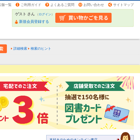
店舗一覧
ご利用ガイド
よくあるご質問
お問い合わせ
サイトマップ
ゲスト さん
（
ログイン
）
新規会員登録する
詳細検索
検索のヒント
本好きのためのオンライン書店