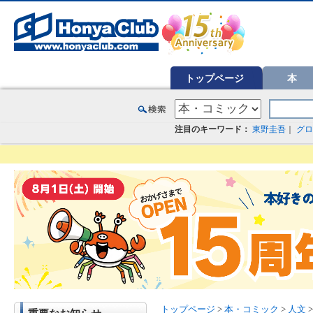
オンライン書店【ホンヤクラブ】はお好きな本屋での受け取りで送料無料！新刊予約・通販も。本（書籍）、雑誌、漫
トップページ
本
注目のキーワード：
東野圭吾
｜
グロ
トップページ
>
本・コミック
>
人文