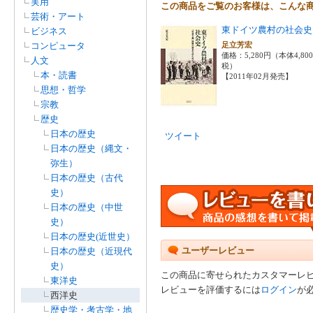
実用
この商品をご覧のお客様は、こんな
芸術・アート
東ドイツ農村の社会史
ビジネス
コンピュータ
足立芳宏
価格：5,280円（本体4,80
人文
税）
本・読書
【2011年02月発売】
思想・哲学
宗教
歴史
日本の歴史
ツイート
日本の歴史（縄文・
弥生）
日本の歴史（古代
史）
日本の歴史（中世
史）
日本の歴史(近世史）
ユーザーレビュー
日本の歴史（近現代
史）
この商品に寄せられたカスタマーレ
東洋史
レビューを評価するには
ログイン
が
西洋史
歴史学・考古学・地