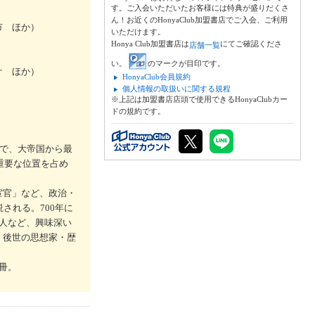
す。ご入会いただいたお客様には特典が盛りだくさ
ん！お近くのHonyaClub加盟書店でご入会、ご利用
市 ほか）
いただけます。
Honya Club加盟書店は
にてご確認くださ
店舗一覧
い。
のマークが目印です。
ケ ほか）
HonyaClub会員規約
個人情報の取扱いに関する規程
※上記は加盟書店店頭で使用できるHonyaClubカー
ドの規約です。
で、大帝国から最
重要な位置を占め
宦官」など、政治・
される。700年に
人など、興味深い
、後世の思想家・歴
冊。