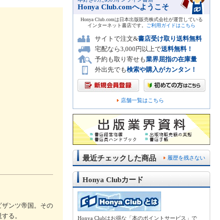
Honya Club.comへようこそ
Honya Club.comは日本出版販売株式会社が運営している
インターネット書店です。
ご利用ガイドはこちら
サイトで注文&
書店受け取り送料無料
宅配なら3,000円以上で
送料無料！
予約も取り寄せも
業界屈指の在庫量
外出先でも
検索や購入がカンタン！
店舗一覧はこちら
最近チェックした商品
履歴を残さない
Honya Clubカード
ビザンツ帝国。その
説する。
Honya Clubはお得な「本のポイントサービス」で