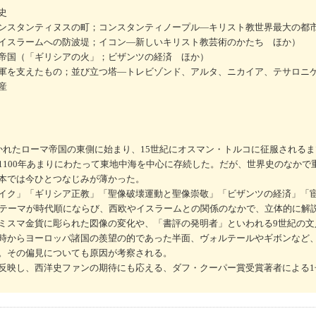
史
ンスタンティヌスの町；コンスタンティノープル―キリスト教世界最大の都
イスラームへの防波堤；イコン―新しいキリスト教芸術のかたち ほか）
帝国（「ギリシアの火」；ビザンツの経済 ほか）
軍を支えたもの；並び立つ塔―トレビゾンド、アルタ、ニカイア、テサロニ
産
れたローマ帝国の東側に始まり、15世紀にオスマン・トルコに征服されるま
1100年あまりにわたって東地中海を中心に存続した。だが、世界史のなかで
本では今ひとつなじみが薄かった。
イク」「ギリシア正教」「聖像破壊運動と聖像崇敬」「ビザンツの経済」「
のテーマが時代順にならび、西欧やイスラームとの関係のなかで、立体的に解説
ミスマ金貨に彫られた図像の変化や、「書評の発明者」といわれる9世紀の文
時からヨーロッパ諸国の羨望の的であった半面、ヴォルテールやギボンなど
。その偏見についても原因が考察される。
映し、西洋史ファンの期待にも応える、ダフ・クーパー賞受賞著者による1