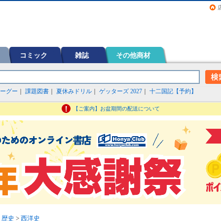
画（コミック）など在庫も充実
コミック
雑誌
その他商材
ーグー
｜
課題図書
｜
夏休みドリル
｜
ゲッターズ 2027
｜
十二国記【予約】
【ご案内】お盆期間の配送について
>
歴史
>
西洋史