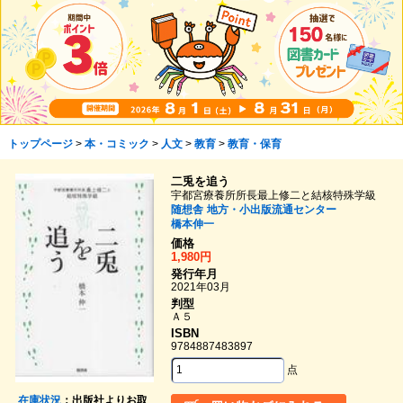
トップページ
>
本・コミック
>
人文
>
教育
>
教育・保育
二兎を追う
宇都宮療養所所長最上修二と結核特殊学級
随想舎
地方・小出版流通センター
橋本伸一
価格
1,980円
発行年月
2021年03月
判型
Ａ５
ISBN
9784887483897
点
在庫状況
：出版社よりお取