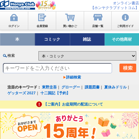
オンライン書店
【ホンヤクラブドットコム】
ログイン
会員登録
買い物かご
店舗一覧
ご利用ガイド
本
コミック
雑誌
その他商材
検索
詳細検索
注目のキーワード：
東野圭吾
｜
グローグー
｜
課題図書
｜
夏休みドリル
｜
ゲッターズ 2027
｜
十二国記【予約】
【ご案内】お盆期間の配送について