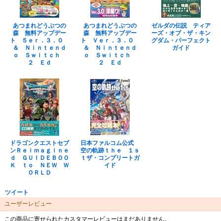
あつまれどうぶつの
あつまれどうぶつの
ゼルダの伝説 ティア
森 無料アップデー
森 無料アップデー
ーズ・オブ・ザ・キン
ト ５ｅｒ．３．０
ト Ｖｅｒ．３．０
グダム・パーフェクト
＆ Ｎｉｎｔｅｎｄ
＆ Ｎｉｎｔｅｎｄ
ガイド
ｏ Ｓｗｉｔｃｈ
ｏ Ｓｗｉｔｃｈ
２ Ｅｄ
２ Ｅｄ
ドラゴンクエストセブ
日本ファルコム公式
ンＲｅｉｍａｇｉｎｅ
空の軌跡ｔｈｅ １ｓ
ｄ ＧＵＩＤＥＢＯＯ
ｔザ・コンプリートガ
Ｋ ｔｏ ＮＥＷ Ｗ
イド
ＯＲＬＤ
ツイート
ユーザーレビュー
この商品に寄せられたカスタマーレビューはまだありません。