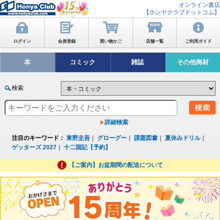
オンライン書店
【ホンヤクラブドットコム】
ログイン
会員登録
買い物かご
店舗一覧
ご利用ガイド
本
コミック
雑誌
その他商材
検索
詳細検索
注目のキーワード：
東野圭吾
｜
グローグー
｜
課題図書
｜
夏休みドリル
｜
ゲッターズ 2027
｜
十二国記【予約】
【ご案内】お盆期間の配送について