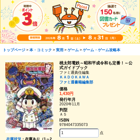
トップページ
>
本・コミック
>
実用
>
ゲーム
>
ゲーム・ゲーム攻略本
桃太郎電鉄～昭和平成令和も定番！～公
式ガイドブック
ファミ通責任編集
ＫＡＤＯＫＡＷＡ
ファミ通書籍編集部
価格
1,430円
発行年月
2020年11月
判型
Ａ５
ISBN
9784047335073
点
在庫状況
：在庫あり（1～2