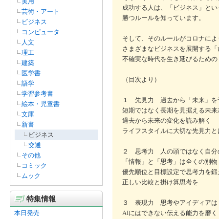
実用
成功する人は、「ビジネス」とい
芸術・アート
勝つルールを知っています。
ビジネス
コンピュータ
そして、そのルールがコロナによ
人文
さまざまなビジネスを展開する「
理工
不確実な時代を生き延びるための
建築
医学書
（目次より）
語学
学習参考書
１ 先見力 過去から「未来」を
絵本・児童書
短期ではなく長期を見据える未来
文庫
過去から未来の変化を読み解く
新書
ライフスタイルに大切な先見力と
ビジネス
交通
２ 思考力 人の頭ではなく自分
その他
「情報」と「思考」は全くの別物
コミック
優先順位と目標設定で思考力を鍛
ムック
正しい比較と掛け算思考を
特集情報
３ 表現力 思考やアイディアは
本日発売
AIにはできない伝える能力を磨く