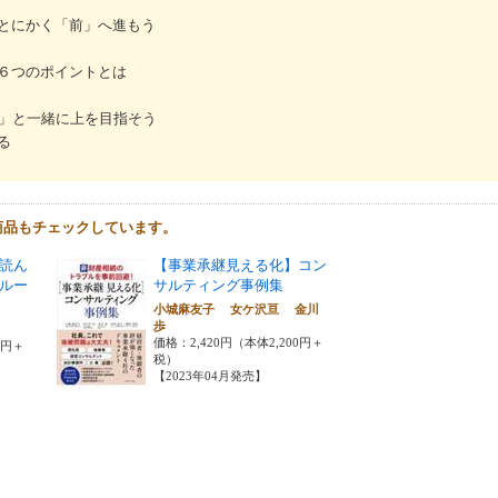
とにかく「前」へ進もう
６つのポイントとは
間」と一緒に上を目指そう
る
商品もチェックしています。
読ん
【事業承継見える化】コン
ルー
サルティング事例集
小城麻友子 女ケ沢亘 金川
歩
価格：2,420円（本体2,200円＋
0円＋
税）
【2023年04月発売】