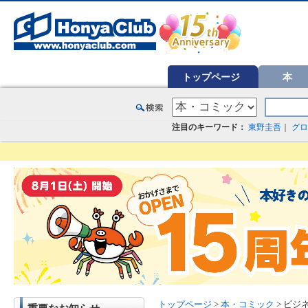
オンライン書店【ホンヤクラブ】はお好きな本屋での受け取りで送料無料！新刊予約・通販も。本（書籍）、雑誌、漫
トップページ
本
注目のキーワード：
東野圭吾
｜
グロ
トップページ
>
本・コミック
> ビジネ