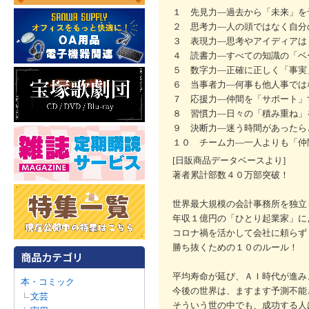
１ 先見力―過去から「未来」を
２ 思考力―人の頭ではなく自分
３ 表現力―思考やアイディアは
４ 読書力―すべての知識の「ベ
５ 数字力―正確に正しく「事実
６ 当事者力―何事も他人事では
７ 応援力―仲間を「サポート」
８ 習慣力―日々の「積み重ね」
９ 決断力―迷う時間があったら
１０ チーム力―一人よりも「仲
[日販商品データベースより]
著者累計部数４０万部突破！
世界最大規模の会計事務所を独立
年収１億円の「ひとり起業家」に
コロナ禍を活かして会社に頼らず
勝ち抜くための１０のルール！
平均寿命が延び、ＡＩ時代が進み
本・コミック
今後の世界は、ますます予測不能
文芸
そういう世の中でも、成功する人