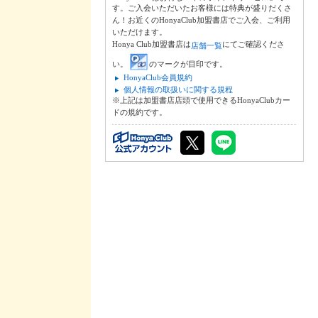
す。ご入会いただいたお客様には特典が盛りだくさ
ん！お近くのHonyaClub加盟書店でご入会、ご利用
いただけます。
Honya Club加盟書店は
にてご確認くださ
店舗一覧
い。
のマークが目印です。
HonyaClub会員規約
個人情報の取扱いに関する規程
※上記は加盟書店店頭で使用できるHonyaClubカー
ドの規約です。