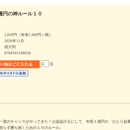
億円の神ルール１０
1,650円（本体1,500円＋税）
2020年11月
四六判
9784591168028
点
一度のチャンスがやってきた！公認会計士にして、年収１億円の「ひとり起
頼らず勝ち抜くための１０のルール。