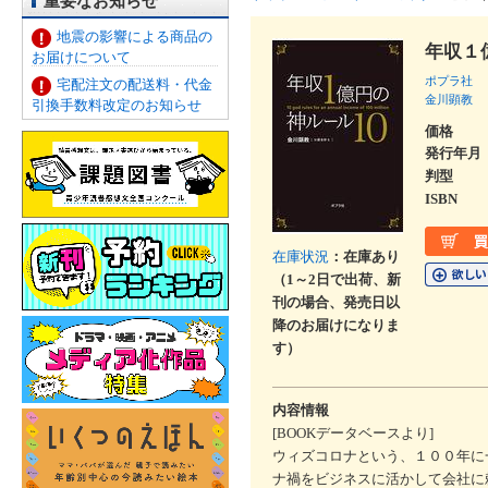
重要なお知らせ
地震の影響による商品の
年収１
お届けについて
ポプラ社
宅配注文の配送料・代金
金川顕教
引換手数料改定のお知らせ
価格
発行年月
判型
ISBN
在庫状況
：在庫あり
（1～2日で出荷、新
刊の場合、発売日以
降のお届けになりま
す）
内容情報
[BOOKデータベースより]
ウィズコロナという、１００年に
ナ禍をビジネスに活かして会社に