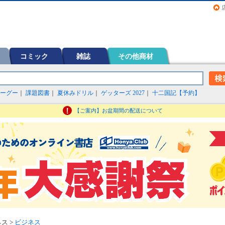
画（コミック）など在庫も充実
コミック
雑誌
その他商材
ーグー
｜
課題図書
｜
夏休みドリル
｜
ゲッターズ 2027
｜
十二国記【予約】
【ご案内】お盆期間の配送について
ス >
ビジネス