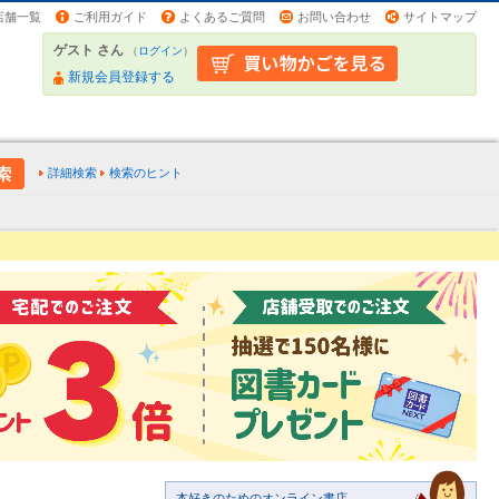
店舗一覧
ご利用ガイド
よくあるご質問
お問い合わせ
サイトマップ
ゲスト さん
（
ログイン
）
新規会員登録する
詳細検索
検索のヒント
本好きのためのオンライン書店