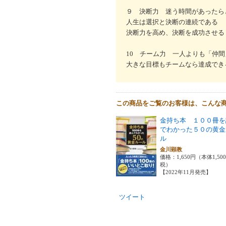
９ 決断力 迷う時間があったら
人生は選択と決断の連続である
決断力を高め、決断を成功させる
10 チーム力 一人よりも「仲
大きな目標もチームなら達成でき
この商品をご覧のお客様は、こんな
金持ち本 １００冊を
でわかった５０の黄金
ル
金川顕教
価格：1,650円（本体1,50
税）
【2022年11月発売】
ツイート