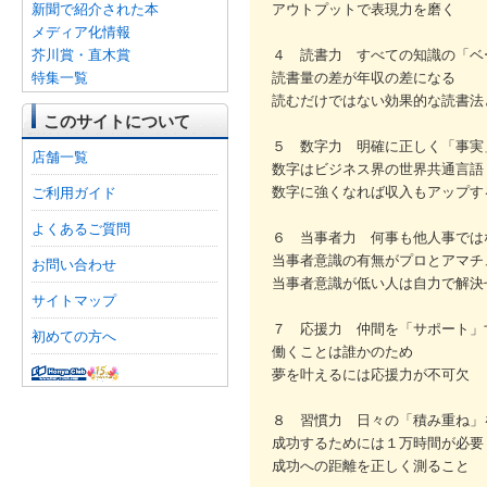
新聞で紹介された本
アウトプットで表現力を磨く
メディア化情報
芥川賞・直木賞
４ 読書力 すべての知識の「ベ
特集一覧
読書量の差が年収の差になる
読むだけではない効果的な読書法
このサイトについて
５ 数字力 明確に正しく「事実
店舗一覧
数字はビジネス界の世界共通言語
数字に強くなれば収入もアップす
ご利用ガイド
よくあるご質問
６ 当事者力 何事も他人事では
当事者意識の有無がプロとアマチ
お問い合わせ
当事者意識が低い人は自力で解決
サイトマップ
７ 応援力 仲間を「サポート」
初めての方へ
働くことは誰かのため
夢を叶えるには応援力が不可欠
８ 習慣力 日々の「積み重ね」
成功するためには１万時間が必要
成功への距離を正しく測ること