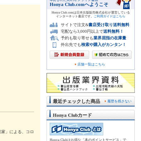
Honya Club.comへようこそ
Honya Club.comは日本出版販売株式会社が運営している
インターネット書店です。
ご利用ガイドはこちら
サイトで注文&
書店受け取り送料無料
宅配なら3,000円以上で
送料無料！
予約も取り寄せも
業界屈指の在庫量
外出先でも
検索や購入がカンタン！
店舗一覧はこちら
最近チェックした商品
履歴を残さない
Honya Clubカード
業家」による、コロ
Honya Clubはお得な「本のポイントサービス」で