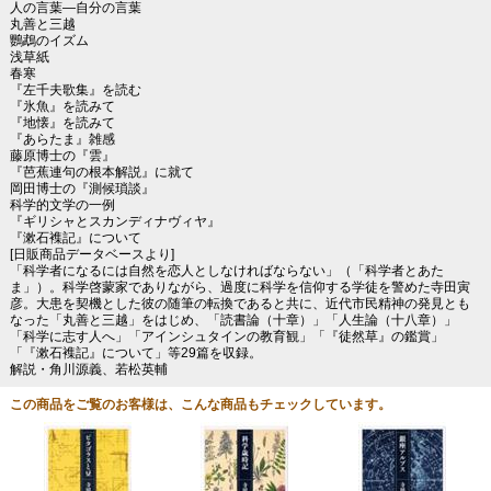
人の言葉―自分の言葉
丸善と三越
鸚鵡のイズム
浅草紙
春寒
『左千夫歌集』を読む
『氷魚』を読みて
『地懐』を読みて
『あらたま』雑感
藤原博士の『雲』
『芭蕉連句の根本解説』に就て
岡田博士の『測候瑣談』
科学的文学の一例
『ギリシャとスカンディナヴィヤ』
『漱石襍記』について
[日販商品データベースより]
「科学者になるには自然を恋人としなければならない」（「科学者とあた
ま」）。科学啓蒙家でありながら、過度に科学を信仰する学徒を警めた寺田寅
彦。大患を契機とした彼の随筆の転換であると共に、近代市民精神の発見とも
なった「丸善と三越」をはじめ、「読書論（十章）」「人生論（十八章）」
「科学に志す人へ」「アインシュタインの教育観」「『徒然草』の鑑賞」
「『漱石襍記』について」等29篇を収録。
解説・角川源義、若松英輔
この商品をご覧のお客様は、こんな商品もチェックしています。