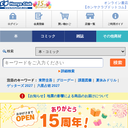
オンライン書店
【ホンヤクラブドットコム】
ログイン
会員登録
買い物かご
店舗一覧
ご利用ガイド
本
コミック
雑誌
その他商材
検索
詳細検索
注目のキーワード：
東野圭吾
｜
グローグー
｜
課題図書
｜
夏休みドリル
｜
ゲッターズ 2027
｜
六星占術 2027
【お知らせ】地震の影響による商品のお届けについて