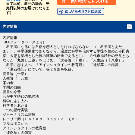
日で出荷、新刊の場合、発
売日以降のお届けになりま
す）
内容情報
内容情報
[BOOKデータベースより]
「科学者になるには自然を恋人としなければならない」（「科学者とあた
ま」）。科学啓蒙家でありながら、過度に科学を信仰する学徒を警めた寺田寅
彦。大患を契機とした彼の随筆の転換であると共に、近代市民精神の発見とも
なった「丸善と三越」をはじめ、「読書論（十章）」「人生論（十八章）」
「科学に志す人へ」「アインシュタインの教育観」「『徒然草』の鑑賞」
「『漱石襍記』について」等２９篇を収録。
読書論（十章）
人生論（十八章）
案内者
学問の自由
読書の今昔
わが中学時代の勉強法
科学に志す人へ
科学者とあたま
一つの思考実験
ジャーナリズム雑感
レーリー卿（Ｌｏｒａｄ Ｒａｙｌｅｉｇｈ）
マルコポロから
アインシュタインの教育観
『徒然草』の鑑賞