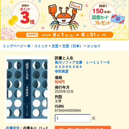
トップページ
>
本・コミック
>
文芸
>
文芸（日本）
>
エッセイ
読書と人生
角川ソフィア文庫 Ｌー１１７ー６
ＫＡＤＯＫＡＷＡ
寺田寅彦
価格
924円
発行年月
2020年10月
判型
文庫
ISBN
9784044005894
点
在庫状況
：在庫あり（1～2