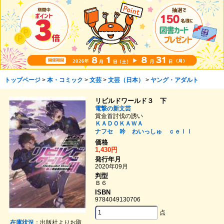
トップページ
>
本・コミック
>
文芸
>
文芸（日本）
>
ヤング・アダルト
リビルドワールド３ 下
電撃の新文芸
賞金首討伐の誘い
ＫＡＤＯＫＡＷＡ
ナフセ
吟
わいっしゅ
ｃｅｌｌ
価格
1,430円
発行年月
2020年09月
判型
Ｂ６
ISBN
9784049130706
点
在庫状況
：出版社よりお取