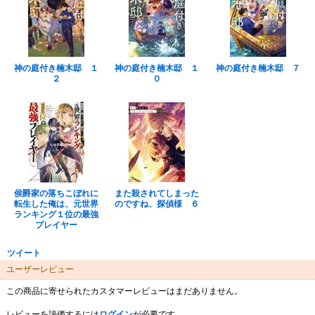
神の庭付き楠木邸 １
神の庭付き楠木邸 １
神の庭付き楠木邸 ７
２
０
侯爵家の落ちこぼれに
また殺されてしまった
転生した俺は、元世界
のですね、探偵様 ６
ランキング１位の最強
プレイヤー
ツイート
ユーザーレビュー
この商品に寄せられたカスタマーレビューはまだありません。
レビューを評価するには
ログイン
が必要です。