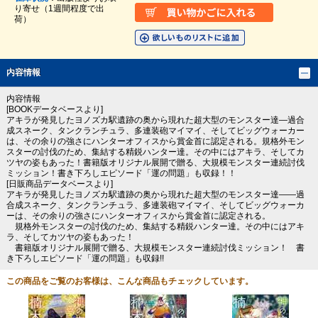
り寄せ（1週間程度で出
荷）
内容情報
内容情報
[BOOKデータベースより]
アキラが発見したヨノズカ駅遺跡の奥から現れた超大型のモンスター達―過合
成スネーク、タンクランチュラ、多連装砲マイマイ、そしてビッグウォーカー
は、その余りの強さにハンターオフィスから賞金首に認定される。規格外モン
スターの討伐のため、集結する精鋭ハンター達。その中にはアキラ、そしてカ
ツヤの姿もあった！書籍版オリジナル展開で贈る、大規模モンスター連続討伐
ミッション！書き下ろしエピソード「運の問題」も収録！！
[日販商品データベースより]
アキラが発見したヨノズカ駅遺跡の奥から現れた超大型のモンスター達――過
合成スネーク、タンクランチュラ、多連装砲マイマイ、そしてビッグウォーカ
ーは、その余りの強さにハンターオフィスから賞金首に認定される。
規格外モンスターの討伐のため、集結する精鋭ハンター達。その中にはアキ
ラ、そしてカツヤの姿もあった！
書籍版オリジナル展開で贈る、大規模モンスター連続討伐ミッション！ 書
き下ろしエピソード「運の問題」も収録!!
この商品をご覧のお客様は、こんな商品もチェックしています。