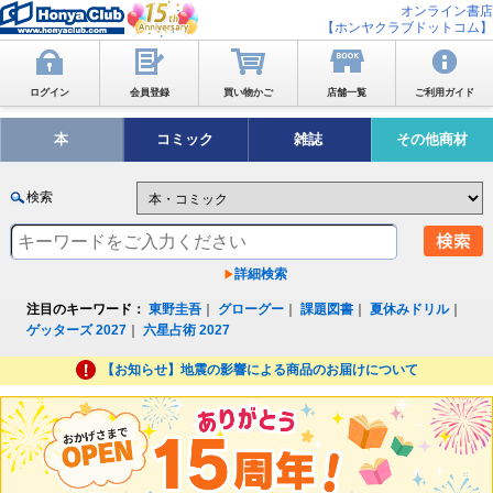
オンライン書店
【ホンヤクラブドットコム】
ログイン
会員登録
買い物かご
店舗一覧
ご利用ガイド
本
コミック
雑誌
その他商材
検索
詳細検索
注目のキーワード：
東野圭吾
｜
グローグー
｜
課題図書
｜
夏休みドリル
｜
ゲッターズ 2027
｜
六星占術 2027
【お知らせ】地震の影響による商品のお届けについて