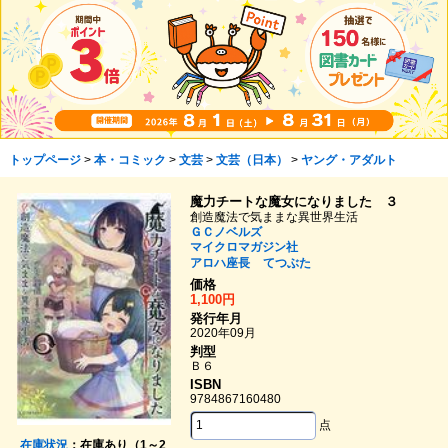
トップページ
>
本・コミック
>
文芸
>
文芸（日本）
>
ヤング・アダルト
魔力チートな魔女になりました ３
創造魔法で気ままな異世界生活
ＧＣノベルズ
マイクロマガジン社
アロハ座長
てつぶた
価格
1,100円
発行年月
2020年09月
判型
Ｂ６
ISBN
9784867160480
点
在庫状況
：在庫あり（1～2