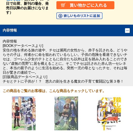
日で出荷、新刊の場合、発
売日以降のお届けになりま
す）
内容情報
内容情報
[BOOKデータベースより]
安住の地を求める旅の途中、チセは瀕死の女性から、赤子を託される。どうや
らその子は、何者かに命を狙われているらしい。子供の危険を看過できないチ
セは、ゴーレム少女のテトとともに自分たち以外は足を踏み入れることのでき
ない“虚無の荒野”に居を構えることに。そこでチセは託された赤ん坊―セレネ
と、本当の親子のように生活を始める。突然一児の母となったチセ、それは毎
日が驚きの連続で―。
[日販商品データベースより]
チセとテトに子供が！？ 悠久の刻を生きる魔女の子育て奮闘記な第３巻！
この商品をご覧のお客様は、こんな商品もチェックしています。