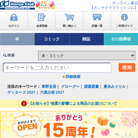
オンライン書店
【ホンヤクラブドットコム】
ログイン
会員登録
買い物かご
店舗一覧
ご利用ガイド
本
コミック
雑誌
その他商材
検索
詳細検索
注目のキーワード：
東野圭吾
｜
グローグー
｜
課題図書
｜
夏休みドリル
｜
ゲッターズ 2027
｜
六星占術 2027
【お知らせ】地震の影響による商品のお届けについて