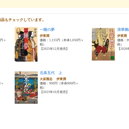
商品もチェックしています。
一睡の夢
浪華燃
伊東潤
伊東
0円＋
価格：1,155円（本体1,050円＋
価格：9
税）
税）
【2025年12月発売】
【202
北条五代 上
火坂雅志 伊東潤
円＋
価格：990円（本体900円＋
税）
【2023年10月発売】