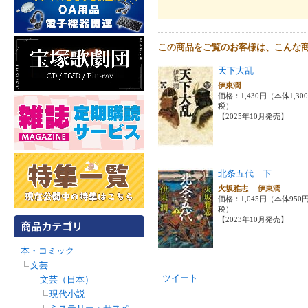
この商品をご覧のお客様は、こんな
天下大乱
伊東潤
価格：1,430円（本体1,30
税）
【2025年10月発売】
北条五代 下
火坂雅志 伊東潤
価格：1,045円（本体950
税）
【2023年10月発売】
本・コミック
文芸
ツイート
文芸（日本）
現代小説