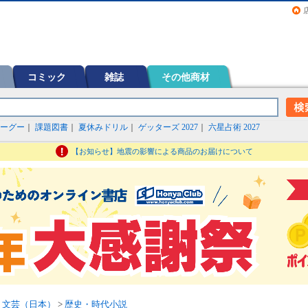
画（コミック）など在庫も充実
コミック
雑誌
その他商材
ーグー
｜
課題図書
｜
夏休みドリル
｜
ゲッターズ 2027
｜
六星占術 2027
【お知らせ】地震の影響による商品のお届けについて
>
文芸（日本）
>
歴史・時代小説