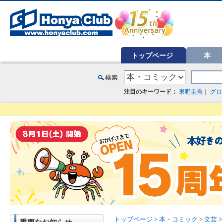
オンライン書店【ホンヤクラブ】はお好きな本屋での受け取りで送料無料！新刊予約・通販も。本（書籍）、雑誌、漫
トップページ
本
注目のキーワード：
東野圭吾
｜
グロ
トップページ
>
本・コミック
>
文芸