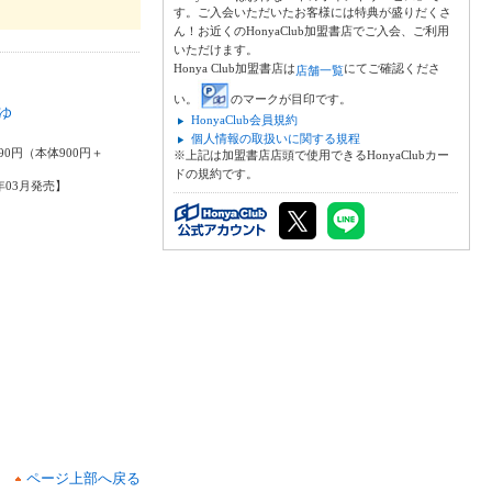
す。ご入会いただいたお客様には特典が盛りだくさ
ん！お近くのHonyaClub加盟書店でご入会、ご利用
いただけます。
Honya Club加盟書店は
にてご確認くださ
店舗一覧
い。
のマークが目印です。
ゆ
HonyaClub会員規約
潤
個人情報の取扱いに関する規程
90円（本体900円＋
※上記は加盟書店店頭で使用できるHonyaClubカー
ドの規約です。
6年03月発売】
ページ上部へ戻る