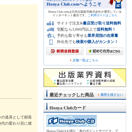
Honya Club.comへようこそ
Honya Club.comは日本出版販売株式会社が運営している
インターネット書店です。
ご利用ガイドはこちら
サイトで注文&
書店受け取り送料無料
宅配なら3,000円以上で
送料無料！
予約も取り寄せも
業界屈指の在庫量
外出先でも
検索や購入がカンタン！
店舗一覧はこちら
最近チェックした商品
履歴を残さない
Honya Clubカード
いの道具として頼長
時代の変わり目に彼
Honya Clubはお得な「本のポイントサービス」で