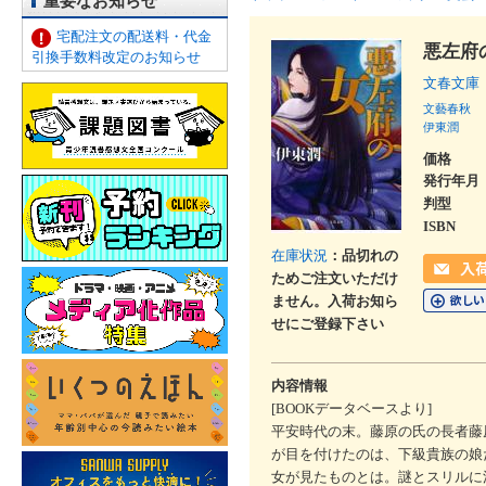
重要なお知らせ
宅配注文の配送料・代金
悪左府
引換手数料改定のお知らせ
文春文庫
文藝春秋
伊東潤
価格
発行年月
判型
ISBN
在庫状況
：品切れの
ためご注文いただけ
ません。入荷お知ら
せにご登録下さい
内容情報
[BOOKデータベースより]
平安時代の末。藤原の氏の長者藤
が目を付けたのは、下級貴族の娘
女が見たものとは。謎とスリルに