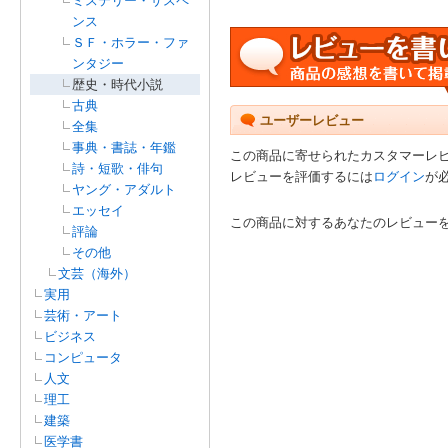
ミステリー・サスペ
ンス
ＳＦ・ホラー・ファ
ンタジー
歴史・時代小説
古典
ユーザーレビュー
全集
事典・書誌・年鑑
この商品に寄せられたカスタマーレ
詩・短歌・俳句
レビューを評価するには
ログイン
が
ヤング・アダルト
エッセイ
この商品に対するあなたのレビュー
評論
その他
文芸（海外）
実用
芸術・アート
ビジネス
コンピュータ
人文
理工
建築
医学書