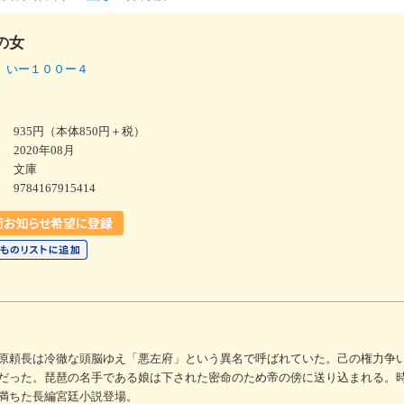
の女
 いー１００ー４
935円（本体850円＋税）
2020年08月
文庫
9784167915414
原頼長は冷徹な頭脳ゆえ「悪左府」という異名で呼ばれていた。己の権力争
だった。琵琶の名手である娘は下された密命のため帝の傍に送り込まれる。
満ちた長編宮廷小説登場。