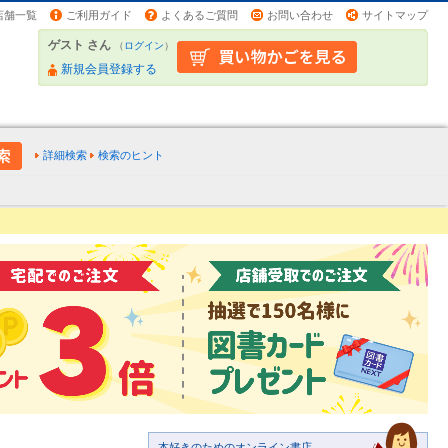
店舗一覧
ご利用ガイド
よくあるご質問
お問い合わせ
サイトマップ
ゲスト さん
（
ログイン
）
新規会員登録する
詳細検索
検索のヒント
本好きのためのオンライン書店