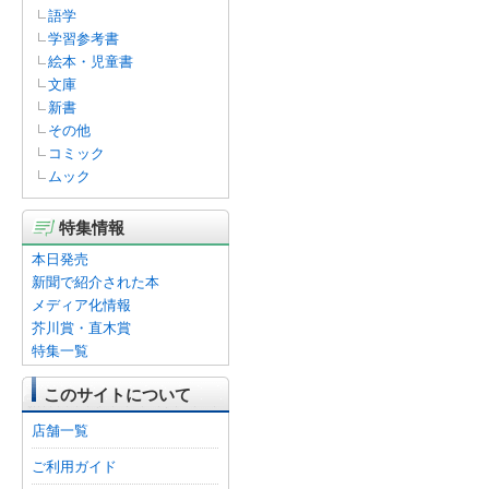
語学
学習参考書
絵本・児童書
文庫
新書
その他
コミック
ムック
特集情報
本日発売
新聞で紹介された本
メディア化情報
芥川賞・直木賞
特集一覧
このサイトについて
店舗一覧
ご利用ガイド