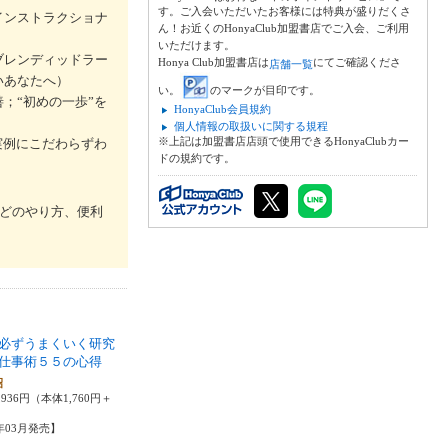
す。ご入会いただいたお客様には特典が盛りだくさ
インストラクショナ
ん！お近くのHonyaClub加盟書店でご入会、ご利用
いただけます。
ブレンディッドラー
Honya Club加盟書店は
にてご確認くださ
店舗一覧
いあなたへ）
い。
のマークが目印です。
；“初めの一歩”を
HonyaClub会員規約
個人情報の取扱いに関する規程
※上記は加盟書店店頭で使用できるHonyaClubカー
実例にこだわらずわ
ドの規約です。
などのやり方、便利
必ずうまくいく研究
仕事術５５の心得
昭
936円（本体1,760円＋
5年03月発売】