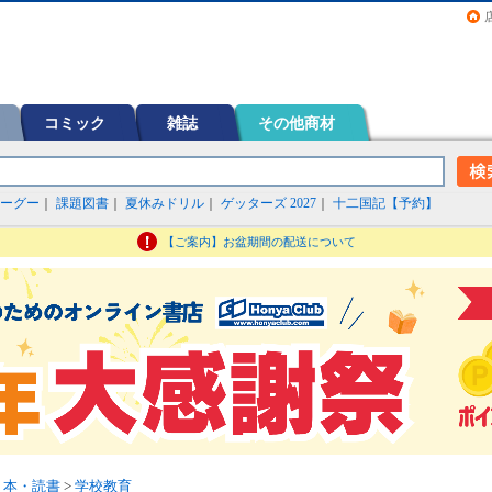
画（コミック）など在庫も充実
コミック
雑誌
その他商材
ーグー
｜
課題図書
｜
夏休みドリル
｜
ゲッターズ 2027
｜
十二国記【予約】
【ご案内】お盆期間の配送について
>
本・読書
>
学校教育