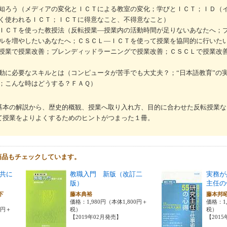
知ろう（メディアの変化とＩＣＴによる教室の変化；学びとＩＣＴ；ＩＤ（
く使われるＩＣＴ；ＩＣＴに得意なこと、不得意なこと）
ＩＣＴを使った教授法（反転授業―授業内の活動時間が足りないあなたへ；
ルを増やしたいあなたへ；ＣＳＣＬ―ＩＣＴを使って授業を協同的に行いた
授業で授業改善；ブレンディッドラーニングで授業改善；ＣＳＣＬで授業改善
動に必要なスキルとは（コンピュータが苦手でも大丈夫？；“日本語教育”の
；こんな時はどうする？ＦＡＱ）
の基本の解説から、歴史的概観、授業へ取り入れ方、目的に合わせた反転授業
って授業をよりよくするためのヒントがつまった１冊。
商品もチェックしています。
共に
教職入門 新版（改訂二
実務が
版）
主任の
下
藤本典裕
藤本邦
価格：1,980円（本体1,800円＋
価格：1,
0円＋
税）
税）
【2019年02月発売】
【201