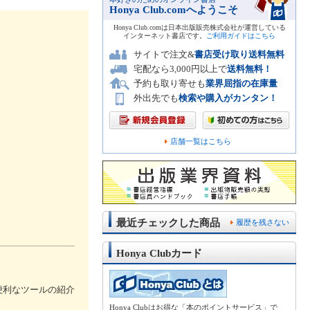
Honya Club.comへようこそ
Honya Club.comは日本出版販売株式会社が運営している
インターネット書店です。
ご利用ガイドはこちら
サイトで注文&
書店受け取り送料無料
宅配なら3,000円以上で
送料無料！
予約も取り寄せも
業界屈指の在庫量
外出先でも
検索や購入がカンタン！
店舗一覧はこちら
最近チェックした商品
履歴を残さない
Honya Clubカード
便利なツールの紹介
Honya Clubはお得な「本のポイントサービス」で