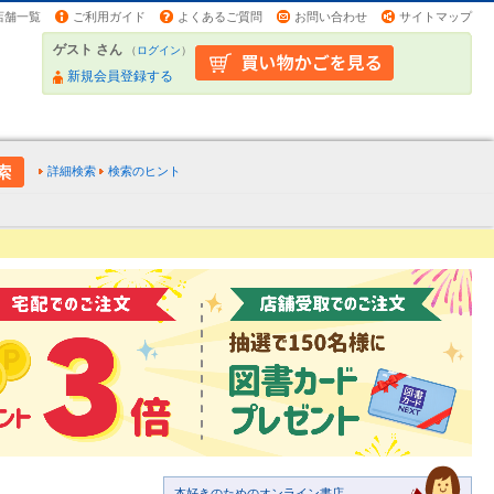
店舗一覧
ご利用ガイド
よくあるご質問
お問い合わせ
サイトマップ
ゲスト さん
（
ログイン
）
新規会員登録する
詳細検索
検索のヒント
本好きのためのオンライン書店