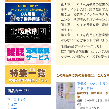
第１章 ＩＣＴ利用教育の歴史を
ルデザイン）入門；語学教育でよ
第２章 授業デザインから考える
ニング―学習者の学びのチャンネ
第３章 ＩＣＴで授業改善（反転
考える）
第４章 ＩＣＴを利用した教室活
からないことはネットで調べよう
[日販商品データベースより]
ICT（情報通信技術）について
なツールの紹介など、ICTを使
この商品をご覧のお客様は、こんな
不登校、ひきこもりと
生きる社会
藤本文朗 田中義和 森
博
本・コミック
価格：2,090円（本体1,90
文芸
税）
【2025年12月発売】