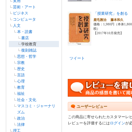
実用
芸術・アート
ビジネス
「授業研究」を創る
コンピュータ
鹿毛雅治 藤本和久
価格：1,980円（本体1,80
人文
税）
本・読書
【2017年10月発売】
書店
学校教育
復刻雑誌
思想・哲学
ツイート
宗教
歴史
言語
心理
教育
福祉
社会・文化
マスコミ・ジャーナリ
ユーザーレビュー
ズム
この商品に寄せられたカスタマーレ
政治
レビューを評価するには
ログイン
が
法律
理工