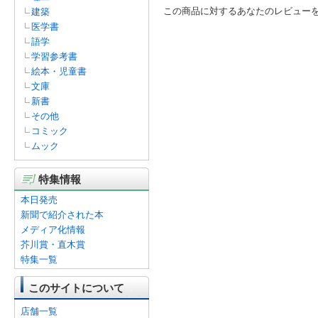
この商品に対するあなたのレビュー
建築
医学書
語学
学習参考書
絵本・児童書
文庫
新書
その他
コミック
ムック
特集情報
本日発売
新聞で紹介された本
メディア化情報
芥川賞・直木賞
特集一覧
このサイトについて
店舗一覧