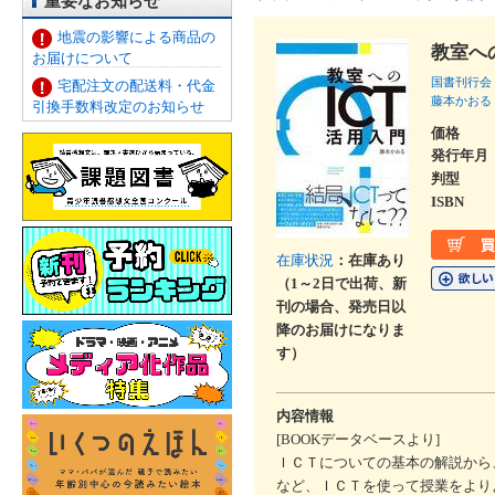
重要なお知らせ
地震の影響による商品の
教室へ
お届けについて
国書刊行会
宅配注文の配送料・代金
藤本かおる
引換手数料改定のお知らせ
価格
発行年月
判型
ISBN
在庫状況
：在庫あり
（1～2日で出荷、新
刊の場合、発売日以
降のお届けになりま
す）
内容情報
[BOOKデータベースより]
ＩＣＴについての基本の解説から
など、ＩＣＴを使って授業をより