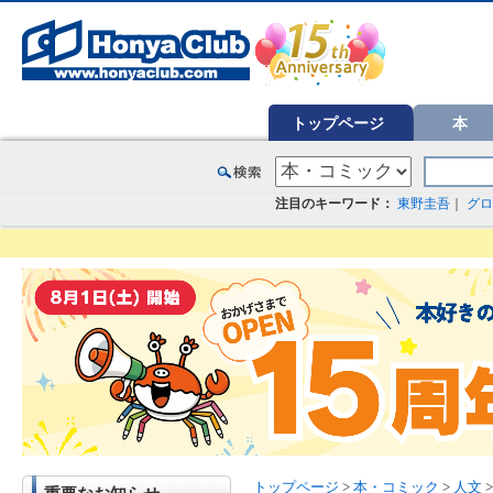
オンライン書店【ホンヤクラブ】はお好きな本屋での受け取りで送料無料！新刊予約・通販も。本（書籍）、雑誌、漫
トップページ
本
注目のキーワード：
東野圭吾
｜
グロ
トップページ
>
本・コミック
>
人文