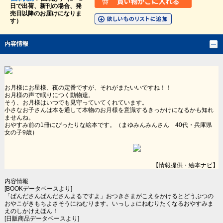
日で出荷、新刊の場合、発
売日以降のお届けになりま
す）
内容情報
お月様にお星様、夜の定番ですが、それがまたいいですね！！
お月様の声で眠りにつく動物達。
そう、お月様はいつでも見守っていてくれています。
小さなお子さんは本を通して本物のお月様を意識するきっかけになるかも知れ
ませんね。
おやすみ前の1冊にぴったりな絵本です。（まゆみんみんさん 40代・兵庫県
女の子9歳）
【情報提供・絵本ナビ】
内容情報
[BOOKデータベースより]
「ぱんださんぱんださんよるですよ」おつきさまがこえをかけるとどうぶつの
おやこがきもちよさそうにねむります。いっしょにねむりたくなるおやすみま
えのしかけえほん！
[日販商品データベースより]