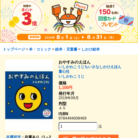
トップページ
>
本・コミック
>
絵本・児童書
>
しかけ絵本
おやすみのえほん
いしかわこうじちいさなしかけえほん
童心社
いしかわこうじ
価格
1,100円
発行年月
2019年09月
判型
Ａ５
ISBN
9784494008469
点
在庫状況
：在庫あり（1～2