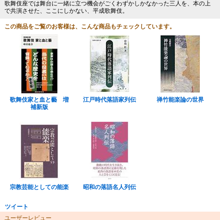
歌舞伎座では舞台に一緒に立つ機会がごくわずかしかなかった三人を、本の上
で共演させた、ここにしかない、平成歌舞伎。
この商品をご覧のお客様は、こんな商品もチェックしています。
歌舞伎家と血と藝 増
江戸時代落語家列伝
禅竹能楽論の世界
補新版
宗教芸能としての能楽
昭和の落語名人列伝
ツイート
ユーザーレビュー