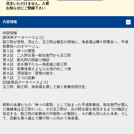
注文いただけません。入荷
お知らせにご登録下さい
内容情報
内容情報
[BOOKデータベースより]
勘三郎が突然、消えた。玉三郎は幽玄の境地に。海老蔵は團十郎襲名へ。平成
歌舞伎へのオマージュ。
第１話 神々の黄昏
第２話 二人阿古屋―歌右衛門から玉三郎
第３話 勘九郎の国盗り物語
第４話 若き獅子たち―海老蔵と勘三郎
第５話 歌舞伎座さよなら公演の向こう側
第６話 澤瀉屋の「恩讐の彼方」
第７話 三つの悲劇
[日販商品データベースより]
玉三郎、勘三郎、海老蔵を通して描く歌舞伎現代史。
昭和の名優たちの「神々の黄昏」として始まった平成歌舞伎。歌右衛門が選ん
だ後継者は玉三郎だった。その玉三郎が、次の阿古屋を発見するまでの物語と
並走する、勘三郎の歌舞伎の可能性への奮闘と、その断ち切られた未来。そし
て、悲劇を乗り越えて團十郎へと向かう海老蔵。