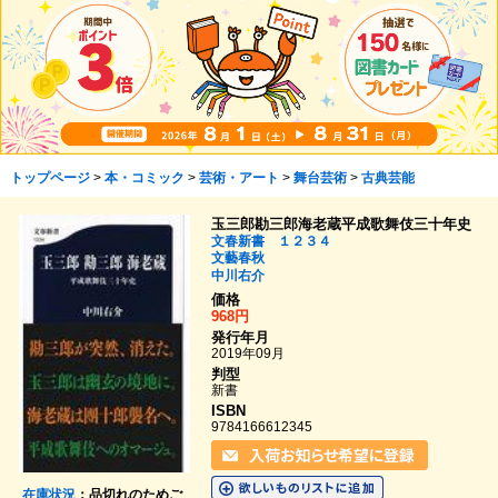
トップページ
>
本・コミック
>
芸術・アート
>
舞台芸術
>
古典芸能
玉三郎勘三郎海老蔵平成歌舞伎三十年史
文春新書 １２３４
文藝春秋
中川右介
価格
968円
発行年月
2019年09月
判型
新書
ISBN
9784166612345
在庫状況
：品切れのためご