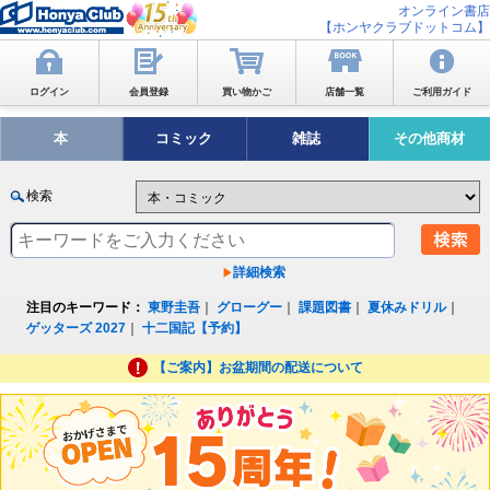
オンライン書店
【ホンヤクラブドットコム】
ログイン
会員登録
買い物かご
店舗一覧
ご利用ガイド
本
コミック
雑誌
その他商材
検索
詳細検索
注目のキーワード：
東野圭吾
｜
グローグー
｜
課題図書
｜
夏休みドリル
｜
ゲッターズ 2027
｜
十二国記【予約】
【ご案内】お盆期間の配送について