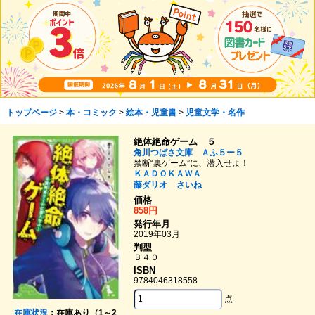
トップページ
>
本・コミック
>
絵本・児童書
>
児童文学・名作
絶体絶命ゲーム ５
角川つばさ文庫 Ａふ５ー５
禁断“裏ゲーム”に、潜入せよ！
ＫＡＤＯＫＡＷＡ
藤ダリオ
さいね
価格
858円
発行年月
2019年03月
判型
Ｂ４０
ISBN
9784046318558
点
在庫状況
：在庫あり（1～2