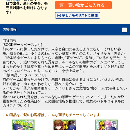
日で出荷、新刊の場合、発
売日以降のお届けになりま
す）
内容情報
内容情報
[BOOKデータベースより]
前のゲームに勝ったおかげで、未奈と自由に会えるようになり、うれしい春
馬。残る心配は、ゆくえのわからない親友・秀介のこと。メイサから「秀介が
『絶体絶命ゲーム』よりもさらに危険な“裏ゲーム”に参加しているのを見た」と
言われて…。追いつめられた秀介は、ルールなしの禁断のゲームにハマってし
まったのか！？親友を救うため春馬はゲームの開催場所を示すナゾを解き戦慄
のバトルロイヤルにのりこんでいく！小学上級から。
[日販商品データベースより]
前のゲームに勝ったおかげで、未奈と自由に会えるようになり､うれしい春馬。
残る心配は、ゆくえのわからない親友・秀介のこと…。
メイサから「秀介が絶体絶命ゲームよりもさらに危険な“裏ゲーム”に参加してい
るのを見た」と言われて…。
追いつめられた秀介は、ルールなしの禁断のゲームにハマってしまったのか!?
親友を救うため春馬はゲームの開催場所を推理して、戦慄のバトルロイヤルに
のりこんでいく！
この商品をご覧のお客様は、こんな商品もチェックしています。