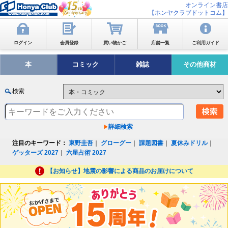
オンライン書店
【ホンヤクラブドットコム】
ログイン
会員登録
買い物かご
店舗一覧
ご利用ガイド
本
コミック
雑誌
その他商材
検索
詳細検索
注目のキーワード：
東野圭吾
｜
グローグー
｜
課題図書
｜
夏休みドリル
｜
ゲッターズ 2027
｜
六星占術 2027
【お知らせ】地震の影響による商品のお届けについて