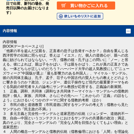
日で出荷、新刊の場合、発
売日以降のお届けになりま
す）
内容情報
内容情報
[BOOKデータベースより]
「他家の羊を盗んだ父親を、正直者の息子は告発すべきか？」自由を重んじる
西洋哲学の伝統に照らせば、答えは「イエス」だ。個人の道徳心が、親への忠
義に妨げられてはならない。一方、儒教の祖・孔子はこの問いに「ノー」と答
える。彼によれば、親は子をかばい、子は親をかばう、これが真の正直さであ
る。一体どちらが正しいのだろう？ハーバード大学の超人気教授にして“ニュー
ズウィーク”中国版が選ぶ「最も影響力のある外国人」、マイケル・サンデル。
彼の共同体主義は、孔子、孟子、荘子ら中国古代の賢人たちの教えとどのよう
に響き合うのか？政治、ジェンダー、遺伝子操作など現代の最重要テーマをめ
ぐる気鋭の研究者９人の論考にサンデル教授が応答する、正義論の新展開。
１ 正義、調和、共同体（調和なき共同体？―マイケル・サンデルへの儒教的
批評；個人、家族、共同体、さらにその先へ―『これからの「正義」の話をし
よう』におけるいくつかのテーマに関する儒教的考察 ほか）
２ 市民の徳と道徳教育（市民道徳に関するサンデルの考え方；儒教から見た
サンデルの『民主政の不満』）
３ 多元主義と完全性―サンデルと道家思想の伝統（ジェンダー、道徳的不一
致、自由―中国というコンテクストにおけるサンデルの共通善の政治；満足、
真のそぶり、完全さ―サンデルの『完全な人間を目指さなくてもよい理由』と
道家思想）
４ 人間の概念―サンデルと儒教的伝統（儒教倫理における「人間」を理論化