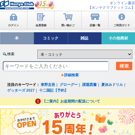
オンライン書店
【ホンヤクラブドットコム】
ログイン
会員登録
買い物かご
店舗一覧
ご利用ガイド
本
コミック
雑誌
その他商材
検索
詳細検索
注目のキーワード：
東野圭吾
｜
グローグー
｜
課題図書
｜
夏休みドリル
｜
ゲッターズ 2027
｜
十二国記【予約】
【ご案内】お盆期間の配送について