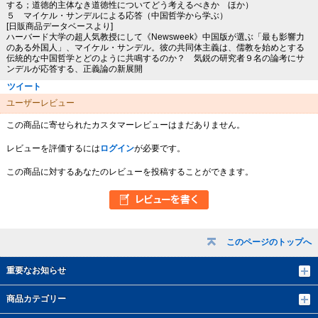
する；道徳的主体なき道徳性についてどう考えるべきか ほか）
５ マイケル・サンデルによる応答（中国哲学から学ぶ）
[日販商品データベースより]
ハーバード大学の超人気教授にして《Newsweek》中国版が選ぶ「最も影響力
のある外国人」、マイケル・サンデル。彼の共同体主義は、儒教を始めとする
伝統的な中国哲学とどのように共鳴するのか？ 気鋭の研究者９名の論考にサ
ンデルが応答する、正義論の新展開
ツイート
ユーザーレビュー
この商品に寄せられたカスタマーレビューはまだありません。
レビューを評価するには
ログイン
が必要です。
この商品に対するあなたのレビューを投稿することができます。
このページのトップへ
重要なお知らせ
商品カテゴリー