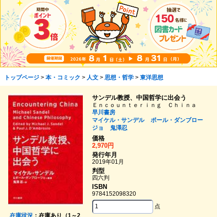
トップページ
>
本・コミック
>
人文
>
思想・哲学
>
東洋思想
サンデル教授、中国哲学に出会う
Ｅｎｃｏｕｎｔｅｒｉｎｇ Ｃｈｉｎａ
早川書房
マイケル・サンデル
ポール・ダンブロー
ジョ
鬼澤忍
価格
2,970円
発行年月
2019年01月
判型
四六判
ISBN
9784152098320
点
在庫状況
：在庫あり（1～2