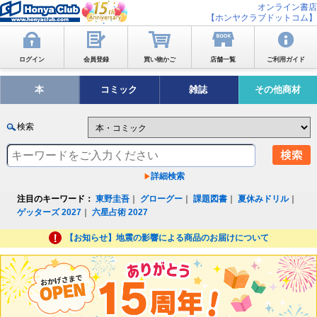
オンライン書店
【ホンヤクラブドットコム】
ログイン
会員登録
買い物かご
店舗一覧
ご利用ガイド
本
コミック
雑誌
その他商材
検索
詳細検索
注目のキーワード：
東野圭吾
｜
グローグー
｜
課題図書
｜
夏休みドリル
｜
ゲッターズ 2027
｜
六星占術 2027
【お知らせ】地震の影響による商品のお届けについて