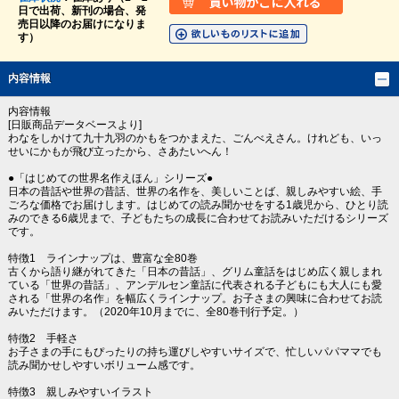
日で出荷、新刊の場合、発
売日以降のお届けになりま
す）
内容情報
内容情報
[日販商品データベースより]
わなをしかけて九十九羽のかもをつかまえた、ごんべえさん。けれども、いっ
せいにかもが飛び立ったから、さあたいへん！
●「はじめての世界名作えほん」シリーズ●
日本の昔話や世界の昔話、世界の名作を、美しいことば、親しみやすい絵、手
ごろな価格でお届けします。はじめての読み聞かせをする1歳児から、ひとり読
みのできる6歳児まで、子どもたちの成長に合わせてお読みいただけるシリーズ
です。
特徴1 ラインナップは、豊富な全80巻
古くから語り継がれてきた「日本の昔話」、グリム童話をはじめ広く親しまれ
ている「世界の昔話」、アンデルセン童話に代表される子どもにも大人にも愛
される「世界の名作」を幅広くラインナップ。お子さまの興味に合わせてお読
みいただけます。（2020年10月までに、全80巻刊行予定。）
特徴2 手軽さ
お子さまの手にもぴったりの持ち運びしやすいサイズで、忙しいパパママでも
読み聞かせしやすいボリューム感です。
特徴3 親しみやすいイラスト