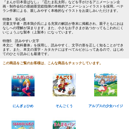
『まんが日本昔ばなし』『忍たま乱太郎』などを手がけるアニメーション企
画・制作会社の亜細亜堂総指揮の本格的アニメーションイラストを採用。ベテ
ラン作家による、親しみやすく本格的なイラストをお楽しみいただけます。
特徴4 安心感
児童文学者・西本鶏介氏による充実の解説が巻末に掲載され、親子ともにおは
なしへの理解が深まります。また、小さなお子さまがあつかってもこわれにく
いじょうぶな製本（上製本）になっています。
特徴5 読みやすい文字
本文に「教科書体」を採用し、読みやすく、文字の形を正しく知ることができ
ます。また、本文の漢字・カタカナにはすべてルビがふってあるので、はじめ
てのひとり読みにも最適です。
この商品をご覧のお客様は、こんな商品もチェックしています。
にんぎょひめ
そんごくう
アルプスの少女ハイジ