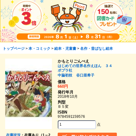
トップページ
>
本・コミック
>
絵本・児童書
>
名作・昔ばなし絵本
かもとりごんべえ
はじめての世界名作えほん ３４
ポプラ社
中脇初枝
谷口亜希子
価格
660円
発行年月
2018年10月
判型
Ｂ５変
ISBN
9784591159576
点
在庫状況
：在庫あり（1～2