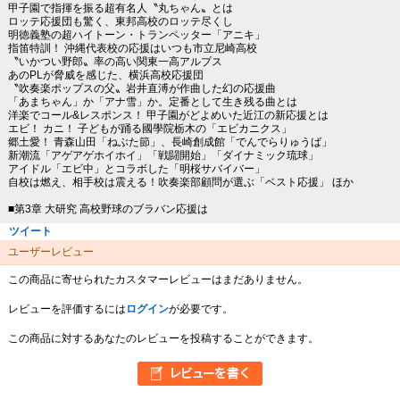
甲子園で指揮を振る超有名人〝丸ちゃん〟とは
ロッテ応援団も驚く、東邦高校のロッテ尽くし
明徳義塾の超ハイトーン・トランペッター「アニキ」
指笛特訓！ 沖縄代表校の応援はいつも市立尼崎高校
〝いかつい野郎〟率の高い関東一高アルプス
あのPLが脅威を感じた、横浜高校応援団
〝吹奏楽ポップスの父〟岩井直溥が作曲した幻の応援曲
「あまちゃん」か「アナ雪」か。定番として生き残る曲とは
洋楽でコール&レスポンス！ 甲子園がどよめいた近江の新応援とは
エビ！ カニ！ 子どもが踊る國學院栃木の「エビカニクス」
郷土愛！ 青森山田「ねぶた節」、長崎創成館「でんでらりゅうば」
新潮流「アゲアゲホイホイ」「戦闘開始」「ダイナミック琉球」
アイドル「エビ中」とコラボした「明桜サバイバー」
自校は燃え、相手校は震える！吹奏楽部顧問が選ぶ「ベスト応援」 ほか
■第3章 大研究 高校野球のブラバン応援は
ツイート
ユーザーレビュー
この商品に寄せられたカスタマーレビューはまだありません。
レビューを評価するには
ログイン
が必要です。
この商品に対するあなたのレビューを投稿することができます。