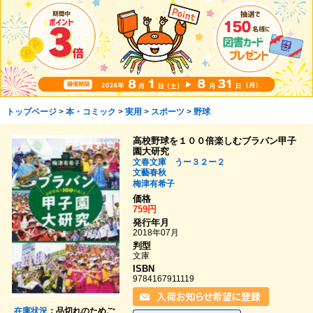
トップページ
>
本・コミック
>
実用
>
スポーツ
>
野球
高校野球を１００倍楽しむブラバン甲子
園大研究
文春文庫 うー３２ー２
文藝春秋
梅津有希子
価格
759円
発行年月
2018年07月
判型
文庫
ISBN
9784167911119
在庫状況
：品切れのためご