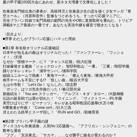
夏の甲子園100回大会にあわせ、新ネタ大増量で文庫化しました！
吹奏楽名門校出身の著者が、高校球児と吹奏楽少女の恋を描く少女マンガ『青
空エール』（河原和音作）監修をつとめるうち、すっかり応援マニアに。
完全ブラバン目線で名門高校の顧問の先生やOBに直接取材を重ねた、トリビア
満載&マニア垂涎の一冊です。あなたも実況中継を爆音で聴きたくなる！
〈目次より〉
■序章 わたしがブラバン応援にハマった理由
■第1章 有名校オリジナル応援秘話
日本中が知るあの曲はオリジナルだった！「ファンファーレ」「ワッショ
イ！」/天理
なぜか「怪物マーチ」に？「チャンス紅陵」/拓大紅陵
打線爆発する魔曲「ジョックロック」 智辯和歌山「一番」「三番」/智辯学園
踊りがキレッキレ！「浦学サンバ」/浦和学院
縦縞ユニホームで熱奏！「東海マーチ」「燃えろ東海」/東海大甲府
相手チームを不安にする!? 「怪しい曲」/龍谷大平安
もはや市歌！「Let’s Go！ ならしの」/習志野
「ガッツ」はツガ先生作曲だった！/春日部共栄
新曲続出！「You are スラッガー」「アルプス・キダ・タロー」/大阪桐蔭
伝説の延長戦では唇が切れた！「ウイニング」「ヴィクトリー」/PL学園
美空ひばりにザ・ピーナッツ。キレがある昭和歌謡応援/駒大苫小牧
N響奏者が作曲！「Come on!!」/日大三高
冴えわたる鉄琴とスーザ回し！「RUN and GO」/前橋育英
■第2章 ブラバン甲子園の謎
ディスコから吹奏楽曲、人気No.1応援曲へ。「アフリカン・シンフォニー」の
数奇な運命
「フグ」「京浜東北」「サカマ」……なぜ勝手に曲名が変わるのか？