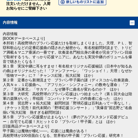
注文いただけません。入荷
お知らせにご登録下さい
内容情報
内容情報
[BOOKデータベースより]
本邦初！高校野球のブラバン応援だけを取材しまくりました。天理、ＰＬ、智
辯和歌山などの定番応援曲の隠された秘密から、有名校顧問対談まで、トリビ
ア満載＆マニア垂涎の一冊です。吹奏楽名門校出身の著者が完全ブラバン目線
で取材するうち、すっかり応援マニアに。あなたも実況中継のボリュームを爆
音で聴きたくなる！
第１章 実況中継に耳をすませ！有名校オリジナル応援秘話（日本中が知るあ
の曲はオリジナルだった！「ファンファーレ」「ワッショイ！」天理；なぜか
「怪物マーチ」に？「チャンス紅陵」拓大紅陵 ほか）
第２章 定番から新潮流まで ブラバン甲子園の謎（ディスコから吹奏楽曲、
人気Ｎｏ．１応援曲へ。「アフリカン・シンフォニー」の数奇な運命；「フ
グ」「京浜東北」「サカマ」…なぜ勝手に曲名が変わるのか？ ほか）
第３章 大研究 高校野球のブラバン応援はいつ始まった？（第１回大会は陸
軍の楽隊がいた；早稲田「コンバットマーチ」の作曲者に会った ほか）
第４章 習志野ｖｓ拓大紅陵 顧問対談「野球応援は百利あって一害なし！」
（チケット完売！前代未聞の「野球応援コンサート」；“美爆音”習志野と“名曲
揃い”拓大紅陵 熱すぎる顧問対談）
第５章 ブラバン応援愛が止まらない！（夢のアルプススタンド応援デビュ
ー；自宅でも応援！大ヒットＣＤ「ブラバン！甲子園」とは ほか）
[日販商品データベースより]
甲子園には魔物が棲む――。応援には魔曲がある！
高校野球が100倍面白くなる、世界初の甲子園「ブラバン応援」研究本！