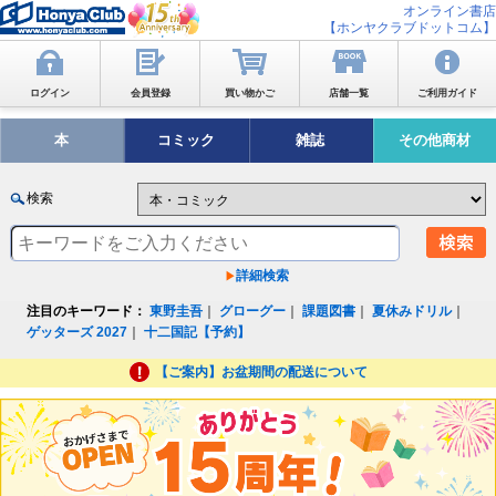
オンライン書店
【ホンヤクラブドットコム】
ログイン
会員登録
買い物かご
店舗一覧
ご利用ガイド
本
コミック
雑誌
その他商材
検索
詳細検索
注目のキーワード：
東野圭吾
｜
グローグー
｜
課題図書
｜
夏休みドリル
｜
ゲッターズ 2027
｜
十二国記【予約】
【ご案内】お盆期間の配送について