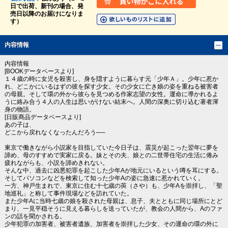
日で出荷、新刊の場合、発
売日以降のお届けになりま
す）
内容情報
内容情報
[BOOKデータベースより]
１４歳の時に女児を殺害し、身を隠すように暮らす元「少年Ａ」。少年に惹か
れ、どこかにいるはずの彼を探す少女。その少女に亡き娘の姿を重ねる被害者
の母親。そして環の外から彼らを見つめる作家志望の女性。運命に導かれるよ
うに絡み合う４人の人生は思いがけない結末へ。人間の深奥に切り込む著者渾
身の物語。
[日販商品データベースより]
あの子は、
どこから戻れなくなったんだろう──
東京で働きながら小説家を目指していた今日子は、震災が起こった翌年に夢を
諦め、母のすすめで実家に戻る。妹とその夫、娘との二世帯住宅の生活に倦み
疲れながらも、小説を諦めきれない。
そんな中、過去に凶悪犯罪を起こした少年Aが地元にいるという噂を耳にする。
そしてパソコンなどを検索して知った少年Aの姿に急速に惹かれていく。
一方、神戸生まれで、東京に住む十七歳の莢（さや）も、少年Aを崇拝し、「聖
地巡礼」と称して事件現場などを訪れていた。
また少年Aに当時七歳の娘を殺された母親は、息子、夫とともに同じ場所にとど
まり、一見平穏そうに見える暮らしを送っていたが、教会の人間から、Aのファ
ンの話を聞かされる。
少年犯罪の加害者、被害者遺族、加害者を崇拝した少女、その運命の環の外に