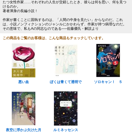
たつ女性作家……それぞれの人生が交錯したとき、彼らは何を思い、何を見つ
けるのか。
著者渾身の長編小説！
作家が書くことに固執するのは、「人間の中身を見たい」からなのだ。これ
は、小説ノンフィクションのジャンルにかかわらず、作家が持つ病理なのだ。
その意味で、私もAの同志なのである──佐藤優氏・解説より
この商品をご覧のお客様は、こんな商品もチェックしています。
悪い血
ぼくは青くて透明で
ソロキャン！ ５
夜空に浮かぶ欠けた月
ルミネッセンス