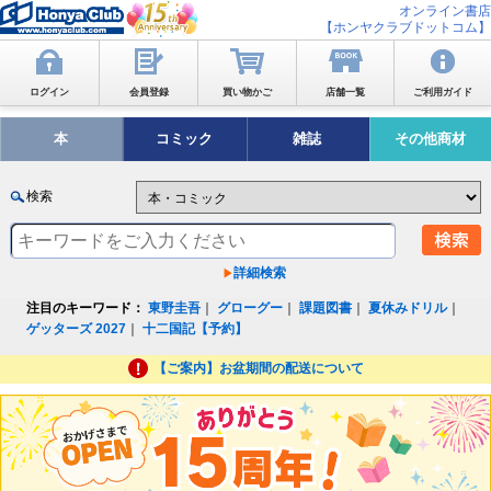
オンライン書店
【ホンヤクラブドットコム】
ログイン
会員登録
買い物かご
店舗一覧
ご利用ガイド
本
コミック
雑誌
その他商材
検索
詳細検索
注目のキーワード：
東野圭吾
｜
グローグー
｜
課題図書
｜
夏休みドリル
｜
ゲッターズ 2027
｜
十二国記【予約】
【ご案内】お盆期間の配送について