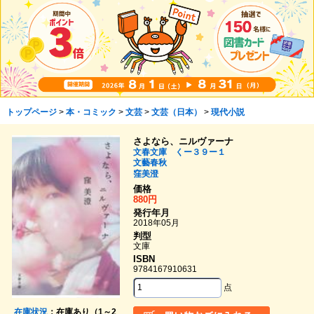
トップページ
>
本・コミック
>
文芸
>
文芸（日本）
>
現代小説
さよなら、ニルヴァーナ
文春文庫 くー３９ー１
文藝春秋
窪美澄
価格
880円
発行年月
2018年05月
判型
文庫
ISBN
9784167910631
点
在庫状況
：在庫あり（1～2