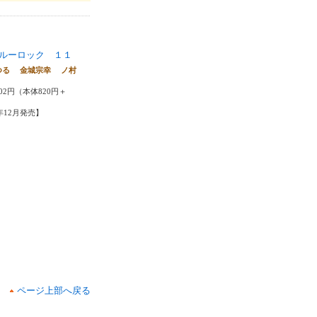
ルーロック １１
つる 金城宗幸 ノ村
02円（本体820円＋
5年12月発売】
ページ上部へ戻る