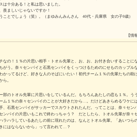
スは十分ある！と私は思いました。
、羨ましいじゃないですか！
うことでしょう（笑）。（まゆみんみんさん 40代・兵庫県 女の子9歳）
【情
チなの！１％の片思い相手・トオル先輩と、お、お、お付き合いすることに
ちがう。奈々センパイと石黒センパイをくっつけるためのにせものカップル
わかってるけど、好きな人のそばにいたい！初代チーム１％の先輩たちの助
から。
ー部のトオル先輩に片思いをしているんだ。もちろんあたしの恋も１％。う
ーム１％の奈々センパイのことが大好きだから…。だけどあきらめるワケに
手、石黒センパイがサッカーでスカウトされたんだ。ってことは、奈々セン
センパイの片思いもこれで終わっちゃう？ だとしたら、トオル先輩が奈々
ハラハラしているあたしの前に現れたのは、なんとトオル先輩。「あいつら
きにはならないから」って言われて…？