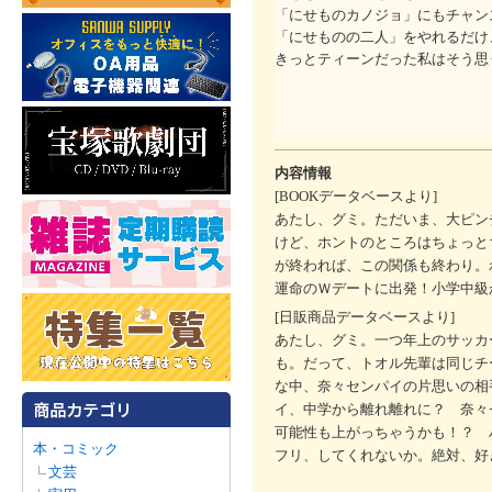
「にせものカノジョ」にもチャン
「にせものの二人」をやれるだけ
きっとティーンだった私はそう思
内容情報
[BOOKデータベースより]
あたし、グミ。ただいま、大ピン
けど、ホントのところはちょっと
が終われば、この関係も終わり。
運命のＷデートに出発！小学中級
[日販商品データベースより]
あたし、グミ。一つ年上のサッカ
も。だって、トオル先輩は同じチ
な中、奈々センパイの片思いの相
イ、中学から離れ離れに？ 奈々
可能性も上がっちゃうかも！？ 
本・コミック
フリ、してくれないか。絶対、好
文芸