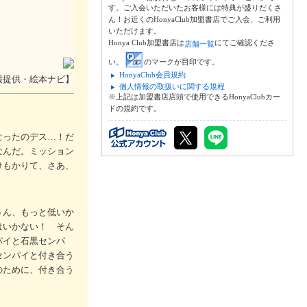
す。ご入会いただいたお客様には特典が盛りだくさ
ん！お近くのHonyaClub加盟書店でご入会、ご利用
いただけます。
Honya Club加盟書店は
にてご確認くださ
店舗一覧
い。
のマークが目印です。
HonyaClub会員規約
報提供・絵本ナビ】
個人情報の取扱いに関する規程
※上記は加盟書店店頭で使用できるHonyaClubカー
ドの規約です。
なったのデス…！だ
なんだ。ミッション
けもかりて、さあ、
うん、もっと低いか
はいかない！ そん
パイと石黒センパ
センパイと付き合う
のために、付き合う