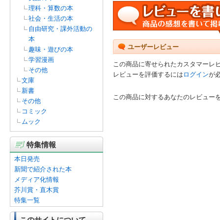
理科・算数の本
社会・生活の本
自由研究・課外活動の
本
ユーザーレビュー
趣味・遊びの本
学習漫画
この商品に寄せられたカスタマーレ
その他
レビューを評価するには
ログイン
が
文庫
新書
この商品に対するあなたのレビュー
その他
コミック
ムック
特集情報
本日発売
新聞で紹介された本
メディア化情報
芥川賞・直木賞
特集一覧
このサイトについて