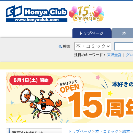
オンライン書店【ホンヤクラブ】はお好きな本屋での受け取りで送料無料！新刊予約・通販も。本（書籍）、雑誌、漫
トップページ
本
注目のキーワード：
東野圭吾
｜
グロ
トップページ
>
本・コミック
>
絵本