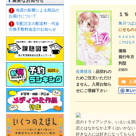
重要なお知らせ
地震の影響による商品の
１％ 
お届けについて
角川つば
宅配注文の配送料・代金
引換手数料改定のお知らせ
にせも
ＫＡＤＯＫ
このはなさ
価格
発行年月
判型
ISBN
在庫状況
：品切れの
ためご注文いただけ
ません。入荷お知ら
せにご登録下さい
恋のトライアングル、いえいえ四
恋とはなかなか上手くはいかない
好きな人には好きになってもらえ