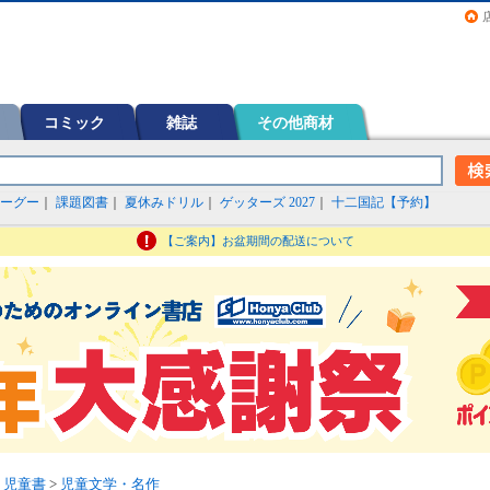
画（コミック）など在庫も充実
コミック
雑誌
その他商材
ーグー
｜
課題図書
｜
夏休みドリル
｜
ゲッターズ 2027
｜
十二国記【予約】
【ご案内】お盆期間の配送について
・児童書
>
児童文学・名作