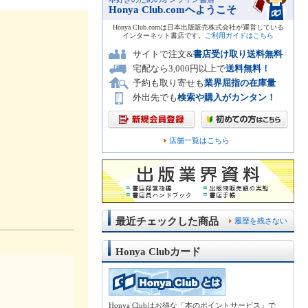
Honya Club.comへようこそ
Honya Club.comは日本出版販売株式会社が運営している
インターネット書店です。
ご利用ガイドはこちら
サイトで注文&
書店受け取り送料無料
宅配なら3,000円以上で
送料無料！
予約も取り寄せも
業界屈指の在庫量
外出先でも
検索や購入がカンタン！
店舗一覧はこちら
最近チェックした商品
履歴を残さない
Honya Clubカード
Honya Clubはお得な「本のポイントサービス」で