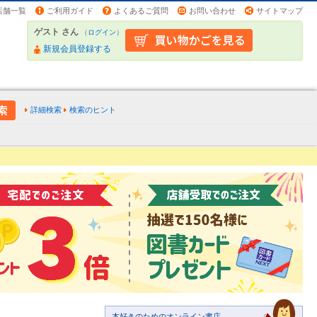
店舗一覧
ご利用ガイド
よくあるご質問
お問い合わせ
サイトマップ
ゲスト さん
（
ログイン
）
新規会員登録する
詳細検索
検索のヒント
本好きのためのオンライン書店