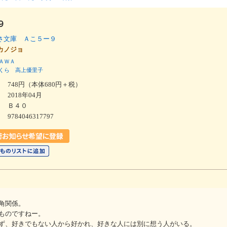
９
さ文庫 Ａこ５ー９
のカノジョ
ＡＷＡ
くら
高上優里子
748円（本体680円＋税）
2018年04月
Ｂ４０
9784046317797
角関係。
ものですねー。
ず、好きでもない人から好かれ、好きな人には別に想う人がいる。