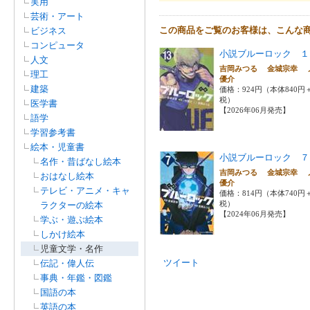
実用
芸術・アート
この商品をご覧のお客様は、こんな
ビジネス
コンピュータ
小説ブルーロック １
人文
吉岡みつる 金城宗幸 
理工
優介
建築
価格：924円（本体840円
税）
医学書
【2026年06月発売】
語学
学習参考書
絵本・児童書
小説ブルーロック ７
名作・昔ばなし絵本
吉岡みつる 金城宗幸 
おはなし絵本
優介
テレビ・アニメ・キャ
価格：814円（本体740円
税）
ラクターの絵本
【2024年06月発売】
学ぶ・遊ぶ絵本
しかけ絵本
児童文学・名作
ツイート
伝記・偉人伝
事典・年鑑・図鑑
国語の本
英語の本