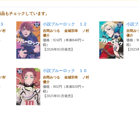
商品もチェックしています。
３
小説ブルーロック １２
小説ブ
ノ村
吉岡みつる 金城宗幸 ノ村
吉岡み
優介
優介
＋
価格：924円（本体840円＋
価格：9
税）
税）
【2026年03月発売】
【202
小説ブルーロック １０
ノ村
吉岡みつる 金城宗幸 ノ村
優介
＋
価格：902円（本体820円＋
税）
【2025年01月発売】