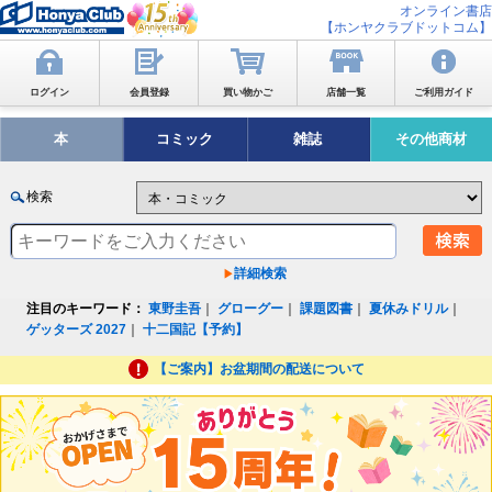
オンライン書店
【ホンヤクラブドットコム】
ログイン
会員登録
買い物かご
店舗一覧
ご利用ガイド
本
コミック
雑誌
その他商材
検索
詳細検索
注目のキーワード：
東野圭吾
｜
グローグー
｜
課題図書
｜
夏休みドリル
｜
ゲッターズ 2027
｜
十二国記【予約】
【ご案内】お盆期間の配送について