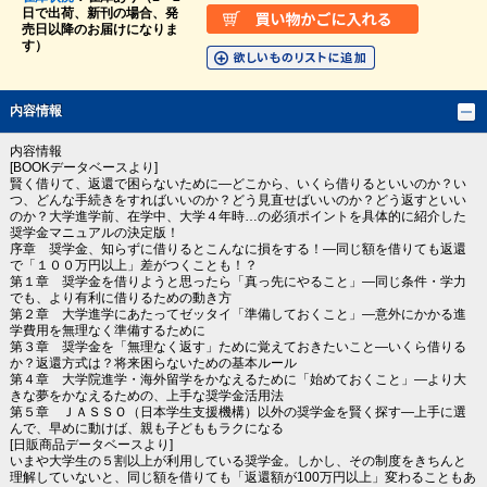
日で出荷、新刊の場合、発
売日以降のお届けになりま
す）
内容情報
内容情報
[BOOKデータベースより]
賢く借りて、返還で困らないために―どこから、いくら借りるといいのか？い
つ、どんな手続きをすればいいのか？どう見直せばいいのか？どう返すといい
のか？大学進学前、在学中、大学４年時…の必須ポイントを具体的に紹介した
奨学金マニュアルの決定版！
序章 奨学金、知らずに借りるとこんなに損をする！―同じ額を借りても返還
で「１００万円以上」差がつくことも！？
第１章 奨学金を借りようと思ったら「真っ先にやること」―同じ条件・学力
でも、より有利に借りるための動き方
第２章 大学進学にあたってゼッタイ「準備しておくこと」―意外にかかる進
学費用を無理なく準備するために
第３章 奨学金を「無理なく返す」ために覚えておきたいこと―いくら借りる
か？返還方式は？将来困らないための基本ルール
第４章 大学院進学・海外留学をかなえるために「始めておくこと」―より大
きな夢をかなえるための、上手な奨学金活用法
第５章 ＪＡＳＳＯ（日本学生支援機構）以外の奨学金を賢く探す―上手に選
んで、早めに動けば、親も子どももラクになる
[日販商品データベースより]
いまや大学生の５割以上が利用している奨学金。しかし、その制度をきちんと
理解していないと、同じ額を借りても「返還額が100万円以上」変わることもあ