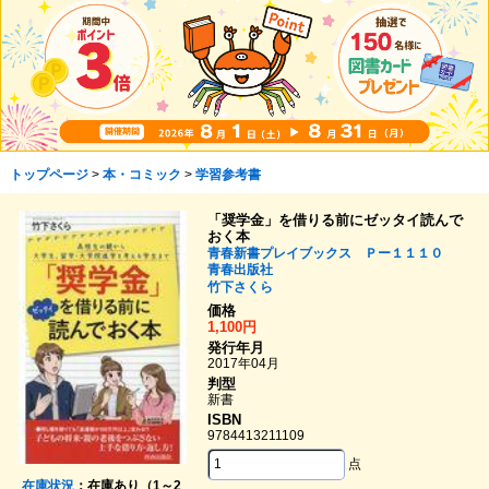
トップページ
>
本・コミック
>
学習参考書
「奨学金」を借りる前にゼッタイ読んで
おく本
青春新書プレイブックス Ｐー１１１０
青春出版社
竹下さくら
価格
1,100円
発行年月
2017年04月
判型
新書
ISBN
9784413211109
点
在庫状況
：在庫あり（1～2