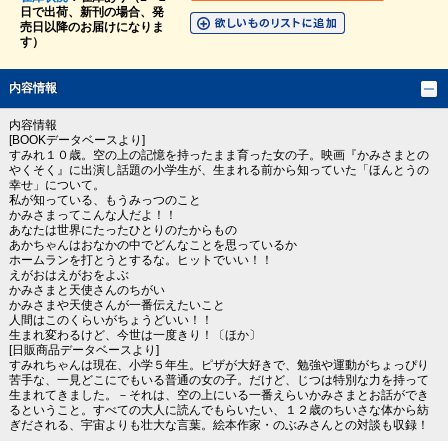
日で出荷、新刊の場合、発
売日以降のお届けになりま
す）
内容情報
内容情報
[BOOKデータベースより]
すみれ１０歳。空の上の記憶を持ったまま育った女の子。映画『かみさまとの
やくそく』に出演し話題の小学生が、生まれる前から知っていた「ほんとうの
幸せ」について。
私が知っている、もうみっつのこと
かみさまってこんな人だよ！！
あなたは世界にたったひとりのたからもの
あかちゃんはおなかの中でどんなことを思っているか
ホームランを打とうとするな。ヒットでいい！！
えがおはえがおをよぶ
かみさまと天使さんのちがい
かみさまや天使さんが一番伝えたいこと
人間はこのくらいがちょうどいい！！
生まれ変わるけど、今世は一度きり！〔ほか〕
[日販商品データベースより]
すみれちゃんは現在、小学５年生。ピザが大好きで、勉強や運動がちょっぴり
苦手な、一見どこにでもいる普通の女の子。だけど、じつは特別な力を持って
生まれてきました。－それは、空の上にいる一番えらいかみさまとお話ができ
るということ。すべての大人に読んでもらいたい、１２歳のちいさな体から紡
ぎだされる、宇宙よりも壮大な言葉。絵本作家・のぶみさんとの対談も収録！