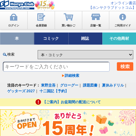
オンライン書店
【ホンヤクラブドットコム】
ログイン
会員登録
買い物かご
店舗一覧
ご利用ガイド
本
コミック
雑誌
その他商材
検索
詳細検索
注目のキーワード：
東野圭吾
｜
グローグー
｜
課題図書
｜
夏休みドリル
｜
ゲッターズ 2027
｜
十二国記【予約】
【ご案内】お盆期間の配送について