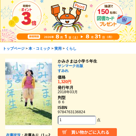
トップページ
>
本・コミック
>
実用
>
くらし
かみさまは小学５年生
サンマーク出版
すみれ
価格
1,320円
発行年月
2018年03月
判型
Ｂ６
ISBN
9784763136824
点
在庫状況
：在庫あり（1～2