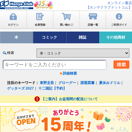
オンライン書店
【ホンヤクラブドットコム】
ログイン
会員登録
買い物かご
店舗一覧
ご利用ガイド
本
コミック
雑誌
その他商材
検索
詳細検索
注目のキーワード：
東野圭吾
｜
グローグー
｜
課題図書
｜
夏休みドリル
｜
ゲッターズ 2027
｜
十二国記【予約】
【ご案内】お盆期間の配送について