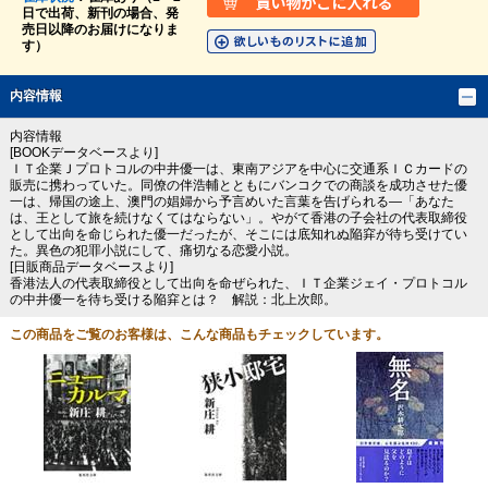
日で出荷、新刊の場合、発
売日以降のお届けになりま
す）
内容情報
内容情報
[BOOKデータベースより]
ＩＴ企業Ｊプロトコルの中井優一は、東南アジアを中心に交通系ＩＣカードの
販売に携わっていた。同僚の伴浩輔とともにバンコクでの商談を成功させた優
一は、帰国の途上、澳門の娼婦から予言めいた言葉を告げられる―「あなた
は、王として旅を続けなくてはならない」。やがて香港の子会社の代表取締役
として出向を命じられた優一だったが、そこには底知れぬ陥穽が待ち受けてい
た。異色の犯罪小説にして、痛切なる恋愛小説。
[日販商品データベースより]
香港法人の代表取締役として出向を命ぜられた、ＩＴ企業ジェイ・プロトコル
の中井優一を待ち受ける陥穽とは？ 解説：北上次郎。
この商品をご覧のお客様は、こんな商品もチェックしています。