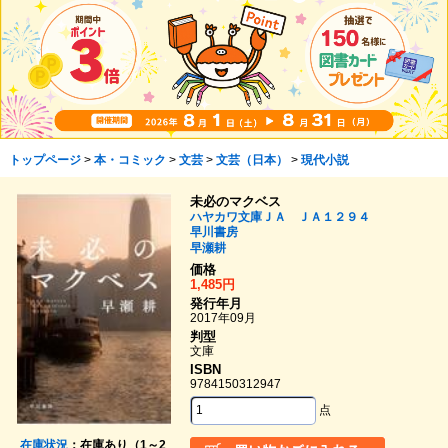
トップページ
>
本・コミック
>
文芸
>
文芸（日本）
>
現代小説
未必のマクベス
ハヤカワ文庫ＪＡ ＪＡ１２９４
早川書房
早瀬耕
価格
1,485円
発行年月
2017年09月
判型
文庫
ISBN
9784150312947
点
在庫状況
：在庫あり（1～2