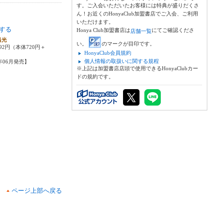
す。ご入会いただいたお客様には特典が盛りだくさ
ん！お近くのHonyaClub加盟書店でご入会、ご利用
いただけます。
する
Honya Club加盟書店は
にてご確認くださ
店舗一覧
昌光
い。
のマークが目印です。
92円（本体720円＋
HonyaClub会員規約
個人情報の取扱いに関する規程
6年06月発売】
※上記は加盟書店店頭で使用できるHonyaClubカー
ドの規約です。
ページ上部へ戻る