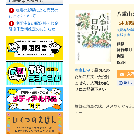
重要なお知らせ
地震の影響による商品の
八重山
お届けについて
北木山夜
宅配注文の配送料・代金
引換手数料改定のお知らせ
文藝春秋企
宮城信博
価格
発行年月
判型
ISBN
在庫状況
：品切れの
ためご注文いただけ
ません。入荷お知ら
せにご登録下さい
故郷石垣島の味。ささやかだが忘
ィー