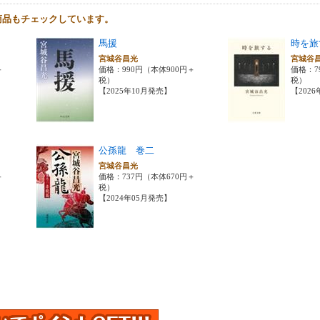
商品もチェックしています。
馬援
時を旅
宮城谷昌光
宮城谷
＋
価格：990円（本体900円＋
価格：7
税）
税）
【2025年10月発売】
【202
公孫龍 巻二
宮城谷昌光
＋
価格：737円（本体670円＋
税）
【2024年05月発売】