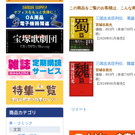
この商品をご覧のお客様は、こんな
三国志名臣列伝 蜀篇
宮城谷昌光
価格：803円（本体730円
税）
【2026年01月発売】
三国志名臣列伝 魏篇
宮城谷昌光
価格：803円（本体730円
税）
【2024年06月発売】
ツイート
本・コミック
文芸