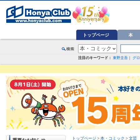
オンライン書店【ホンヤクラブ】はお好きな本屋での受け取りで送料無料！新刊予約・通販も。本（書籍）、雑誌、漫
トップページ
本
注目のキーワード：
東野圭吾
｜
グロ
トップページ
>
本・コミック
>
文芸