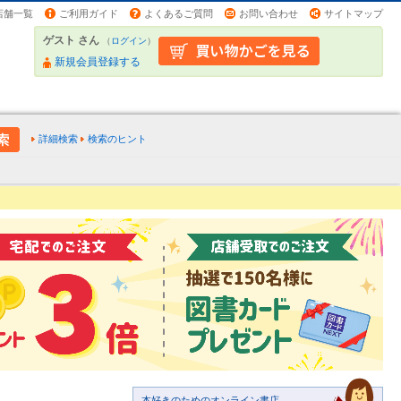
店舗一覧
ご利用ガイド
よくあるご質問
お問い合わせ
サイトマップ
ゲスト さん
（
ログイン
）
新規会員登録する
詳細検索
検索のヒント
本好きのためのオンライン書店