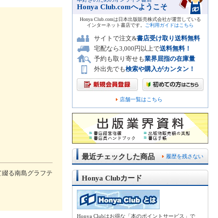
Honya Club.comへようこそ
Honya Club.comは日本出版販売株式会社が運営している
インターネット書店です。
ご利用ガイドはこちら
サイトで注文&
書店受け取り送料無料
宅配なら3,000円以上で
送料無料！
予約も取り寄せも
業界屈指の在庫量
外出先でも
検索や購入がカンタン！
店舗一覧はこちら
最近チェックした商品
履歴を残さない
て綴る南島グラフテ
Honya Clubカード
Honya Clubはお得な「本のポイントサービス」で