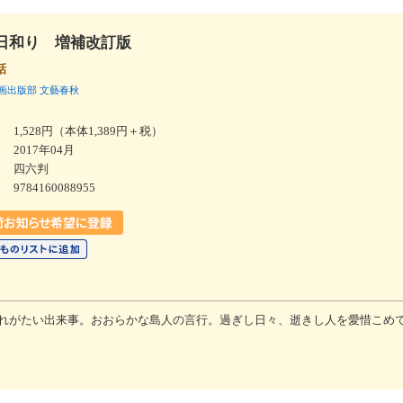
日和り 増補改訂版
話
画出版部
文藝春秋
1,528円（本体1,389円＋税）
2017年04月
四六判
9784160088955
れがたい出来事。おおらかな島人の言行。過ぎし日々、逝きし人を愛惜こめ