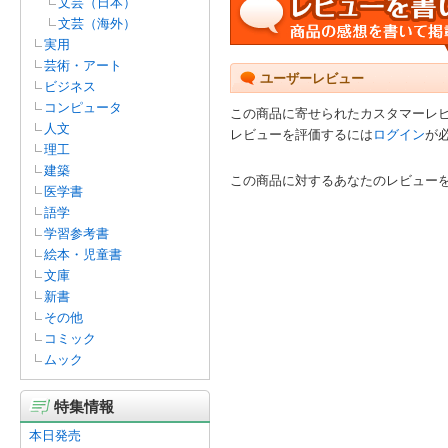
文芸（日本）
文芸（海外）
実用
芸術・アート
ユーザーレビュー
ビジネス
コンピュータ
この商品に寄せられたカスタマーレ
人文
レビューを評価するには
ログイン
が
理工
建築
この商品に対するあなたのレビュー
医学書
語学
学習参考書
絵本・児童書
文庫
新書
その他
コミック
ムック
特集情報
本日発売