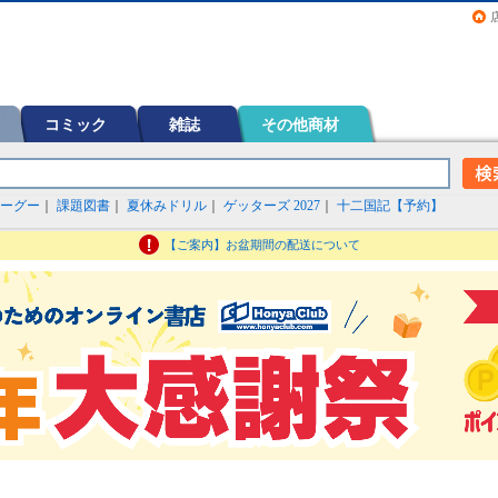
画（コミック）など在庫も充実
コミック
雑誌
その他商材
ーグー
｜
課題図書
｜
夏休みドリル
｜
ゲッターズ 2027
｜
十二国記【予約】
【ご案内】お盆期間の配送について