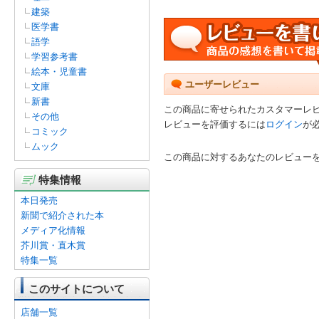
建築
医学書
語学
学習参考書
絵本・児童書
ユーザーレビュー
文庫
新書
この商品に寄せられたカスタマーレ
その他
レビューを評価するには
ログイン
が
コミック
ムック
この商品に対するあなたのレビュー
特集情報
本日発売
新聞で紹介された本
メディア化情報
芥川賞・直木賞
特集一覧
このサイトについて
店舗一覧