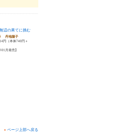
無辺の果てに挑む
希 丹地陽子
14円（本体740円＋
6年01月発売】
ページ上部へ戻る