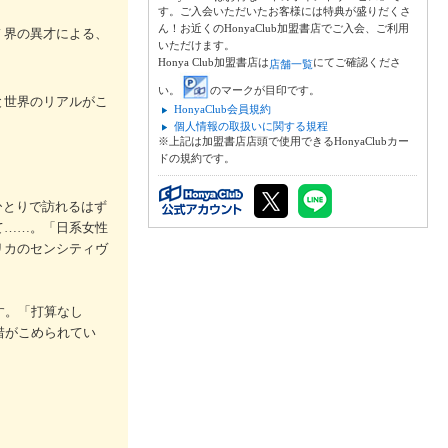
す。ご入会いただいたお客様には特典が盛りだくさ
ん！お近くのHonyaClub加盟書店でご入会、ご利用
Ｆ界の異才による、
いただけます。
Honya Club加盟書店は
にてご確認くださ
店舗一覧
い。
のマークが目印です。
と世界のリアルがこ
HonyaClub会員規約
個人情報の取扱いに関する規程
※上記は加盟書店店頭で使用できるHonyaClubカー
ドの規約です。
ひとりで訪れるはず
て……。「日系女性
リカのセンシティヴ
す。「打算なし
惜がこめられてい