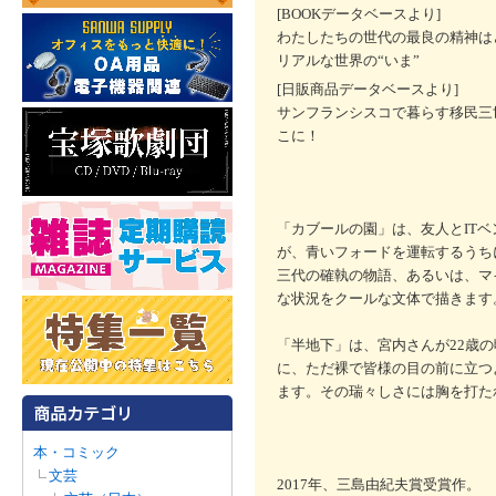
[BOOKデータベースより]
わたしたちの世代の最良の精神は
リアルな世界の“いま”
[日販商品データベースより]
サンフランシスコで暮らす移民三
こに！
「カブールの園」は、友人とIT
が、青いフォードを運転するうち
三代の確執の物語、あるいは、マ
な状況をクールな文体で描きます
「半地下」は、宮内さんが22歳
に、ただ裸で皆様の目の前に立つ
ます。その瑞々しさには胸を打た
本・コミック
文芸
2017年、三島由紀夫賞受賞作。