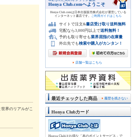
Honya Club.comへようこそ
Honya Club.comは日本出版販売株式会社が運営している
インターネット書店です。
ご利用ガイドはこちら
サイトで注文&
書店受け取り送料無料
宅配なら3,000円以上で
送料無料！
予約も取り寄せも
業界屈指の在庫量
外出先でも
検索や購入がカンタン！
店舗一覧はこちら
最近チェックした商品
履歴を残さない
と世界のリアルがこ
Honya Clubカード
Honya Clubはお得な「本のポイントサービス」で