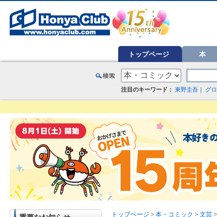
オンライン書店【ホンヤクラブ】はお好きな本屋での受け取りで送料無料！新刊予約・通販も。本（書籍）、雑誌、漫
トップページ
本
注目のキーワード：
東野圭吾
｜
グロ
トップページ
>
本・コミック
>
文芸