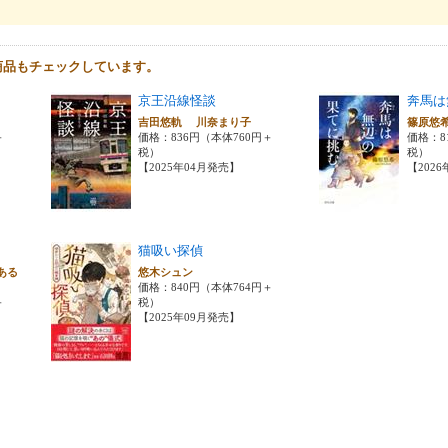
商品もチェックしています。
京王沿線怪談
奔馬は
吉田悠軌 川奈まり子
篠原悠
＋
価格：836円（本体760円＋
価格：8
税）
税）
【2025年04月発売】
【202
猫吸い探偵
ある
悠木シュン
価格：840円（本体764円＋
＋
税）
【2025年09月発売】