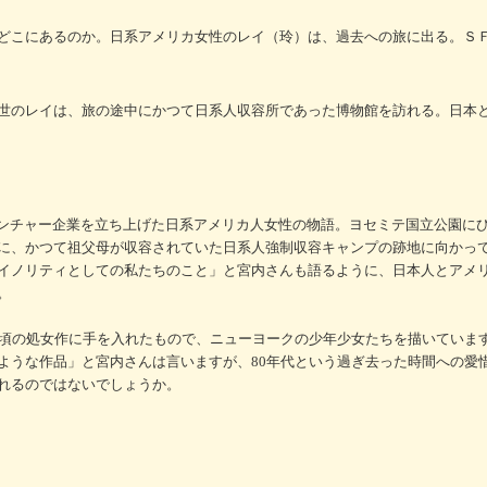
どこにあるのか。日系アメリカ女性のレイ（玲）は、過去への旅に出る。Ｓ
世のレイは、旅の途中にかつて日系人収容所であった博物館を訪れる。日本
ベンチャー企業を立ち上げた日系アメリカ人女性の物語。ヨセミテ国立公園に
に、かつて祖父母が収容されていた日系人強制収容キャンプの跡地に向かっ
イノリティとしての私たちのこと」と宮内さんも語るように、日本人とアメ
。
の頃の処女作に手を入れたもので、ニューヨークの少年少女たちを描いていま
ような作品」と宮内さんは言いますが、80年代という過ぎ去った時間への愛
れるのではないでしょうか。