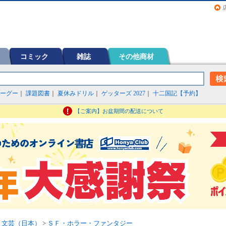
画（コミック）など在庫も充実
コミック
雑誌
その他商材
ーグー
｜
課題図書
｜
夏休みドリル
｜
ゲッターズ 2027
｜
十二国記【予約】
【ご案内】お盆期間の配送について
>
文芸（日本）
>
ＳＦ・ホラー・ファンタジー