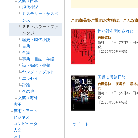
文芸（日本）
現代小説
ミステリー・サスペ
ンス
この商品をご覧のお客様は、こんな
ＳＦ・ホラー・ファ
怖い話を聞かされた
ンタジー
吉田悠軌
歴史・時代小説
価格：880円（本体800円
古典
税）
【2026年06月発売】
全集
事典・書誌・年鑑
詩・短歌・俳句
ヤング・アダルト
国道１号線怪談
エッセイ
吉田悠軌 夜馬裕 黒木
評論
じ
その他
価格：902円（本体820円
文芸（海外）
税）
【2025年06月発売】
実用
芸術・アート
ビジネス
コンピュータ
ツイート
人文
理工