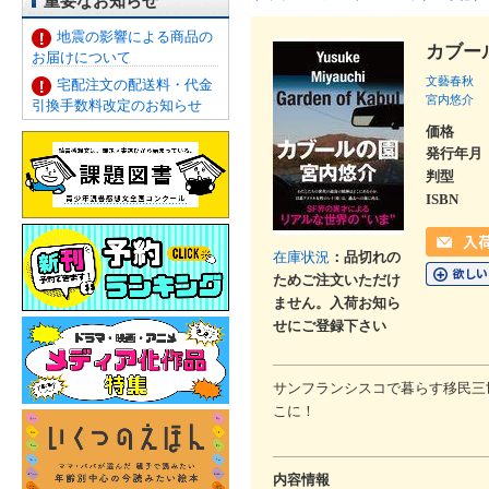
重要なお知らせ
地震の影響による商品の
カブー
お届けについて
文藝春秋
宅配注文の配送料・代金
宮内悠介
引換手数料改定のお知らせ
価格
発行年月
判型
ISBN
在庫状況
：品切れの
ためご注文いただけ
ません。入荷お知ら
せにご登録下さい
サンフランシスコで暮らす移民三
こに！
内容情報