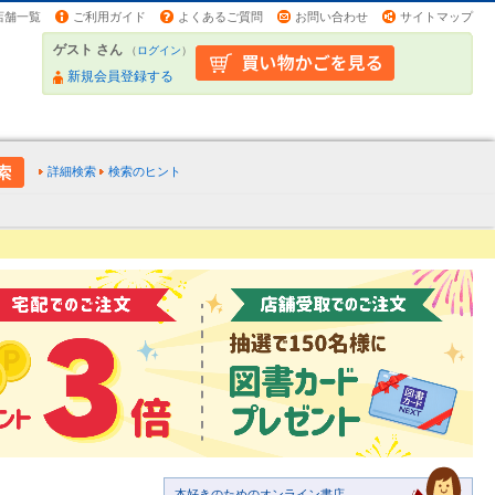
店舗一覧
ご利用ガイド
よくあるご質問
お問い合わせ
サイトマップ
ゲスト さん
（
ログイン
）
新規会員登録する
詳細検索
検索のヒント
本好きのためのオンライン書店