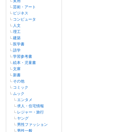
実用
芸術・アート
ビジネス
コンピュータ
人文
理工
建築
医学書
語学
学習参考書
絵本・児童書
文庫
新書
その他
コミック
ムック
エンタメ
求人・住宅情報
レジャー・旅行
ヤング
男性ファッション
男性一般