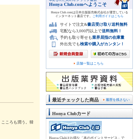
Honya Club.comへようこそ
Honya Club.comは日本出版販売株式会社が運営している
インターネット書店です。
ご利用ガイドはこちら
サイトで注文&
書店受け取り送料無料
宅配なら3,000円以上で
送料無料！
予約も取り寄せも
業界屈指の在庫量
外出先でも
検索や購入がカンタン！
店舗一覧はこちら
最近チェックした商品
履歴を残さない
Honya Clubカード
、こころも潤う。韓
Honya Clubはお得な「本のポイントサービス」で