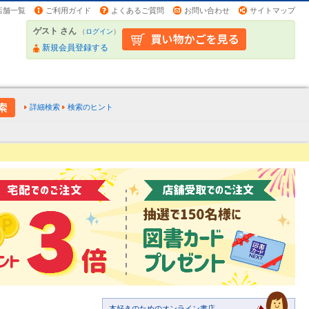
店舗一覧
ご利用ガイド
よくあるご質問
お問い合わせ
サイトマップ
ゲスト さん
（
ログイン
）
新規会員登録する
詳細検索
検索のヒント
本好きのためのオンライン書店