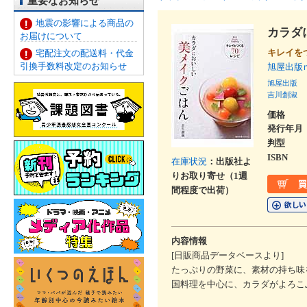
重要なお知らせ
地震の影響による商品の
カラダ
お届けについて
キレイを
宅配注文の配送料・代金
引換手数料改定のお知らせ
旭屋出
旭屋出版
吉川創淑
価格
発行年月
判型
ISBN
在庫状況
：出版社よ
りお取り寄せ（1週
間程度で出荷）
内容情報
[日販商品データベースより]
たっぷりの野菜に、素材の持ち味
国料理を中心に、カラダがよろこ