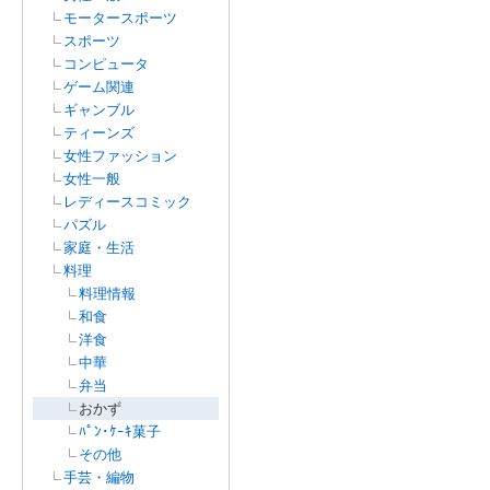
モータースポーツ
スポーツ
コンピュータ
ゲーム関連
ギャンブル
ティーンズ
女性ファッション
女性一般
レディースコミック
パズル
家庭・生活
料理
料理情報
和食
洋食
中華
弁当
おかず
ﾊﾟﾝ･ｹｰｷ菓子
その他
手芸・編物