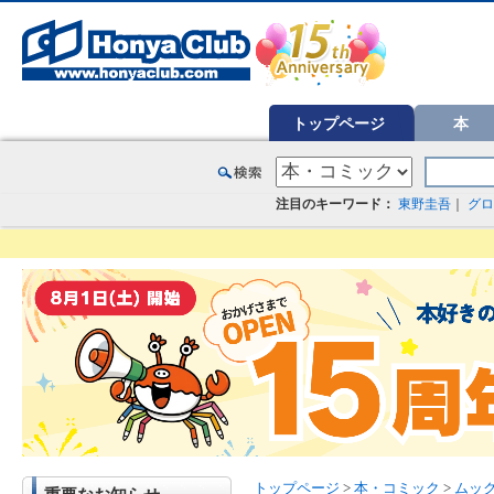
オンライン書店【ホンヤクラブ】はお好きな本屋での受け取りで送料無料！新刊予約・通販も。本（書籍）、雑誌、漫
トップページ
本
注目のキーワード：
東野圭吾
｜
グロ
トップページ
>
本・コミック
>
ムッ