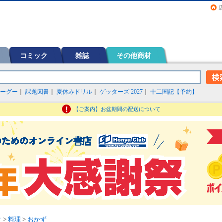
画（コミック）など在庫も充実
コミック
雑誌
その他商材
ーグー
｜
課題図書
｜
夏休みドリル
｜
ゲッターズ 2027
｜
十二国記【予約】
【ご案内】お盆期間の配送について
ク
>
料理
>
おかず