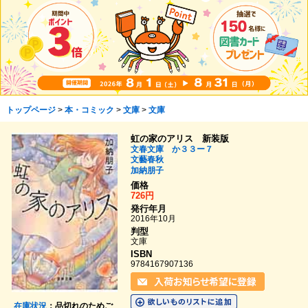
トップページ
>
本・コミック
>
文庫
>
文庫
虹の家のアリス 新装版
文春文庫 か３３ー７
文藝春秋
加納朋子
価格
726円
発行年月
2016年10月
判型
文庫
ISBN
9784167907136
在庫状況
：品切れのためご