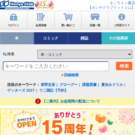
オンライン書店
【ホンヤクラブドットコム】
ログイン
会員登録
買い物かご
店舗一覧
ご利用ガイド
本
コミック
雑誌
その他商材
検索
詳細検索
注目のキーワード：
東野圭吾
｜
グローグー
｜
課題図書
｜
夏休みドリル
｜
ゲッターズ 2027
｜
十二国記【予約】
【ご案内】お盆期間の配送について