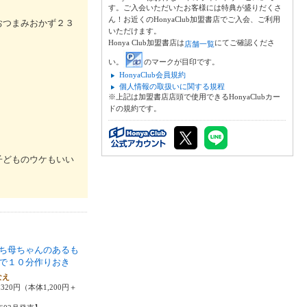
す。ご入会いただいたお客様には特典が盛りだくさ
ん！お近くのHonyaClub加盟書店でご入会、ご利用
おつまみおかず２３
いただけます。
Honya Club加盟書店は
にてご確認くださ
店舗一覧
い。
のマークが目印です。
HonyaClub会員規約
個人情報の取扱いに関する規程
※上記は加盟書店店頭で使用できるHonyaClubカー
ドの規約です。
子どものウケもいい
ち母ちゃんのあるも
で１０分作りおき
なえ
320円（本体1,200円＋