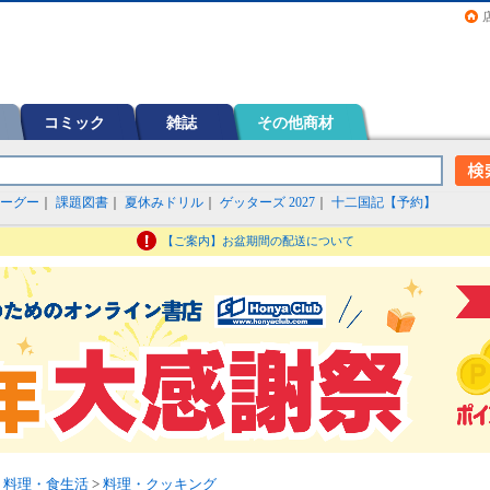
画（コミック）など在庫も充実
コミック
雑誌
その他商材
ーグー
｜
課題図書
｜
夏休みドリル
｜
ゲッターズ 2027
｜
十二国記【予約】
【ご案内】お盆期間の配送について
>
料理・食生活
>
料理・クッキング