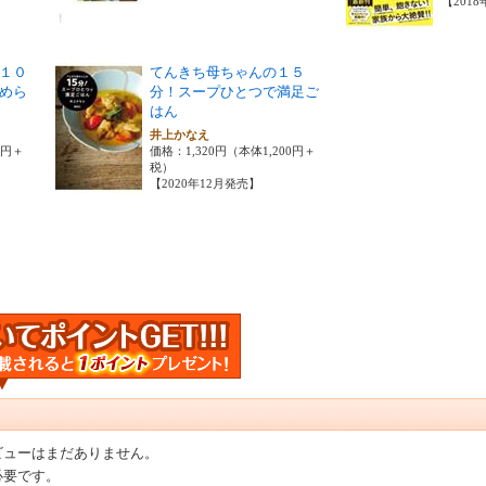
【201
１０
てんきち母ちゃんの１５
めら
分！スープひとつで満足ご
はん
井上かなえ
0円＋
価格：1,320円（本体1,200円＋
税）
【2020年12月発売】
ビューはまだありません。
必要です。