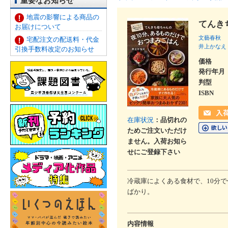
重要なお知らせ
地震の影響による商品の
てんき
お届けについて
文藝春秋
宅配注文の配送料・代金
井上かなえ
引換手数料改定のお知らせ
価格
発行年月
判型
ISBN
在庫状況
：品切れの
ためご注文いただけ
ません。入荷お知ら
せにご登録下さい
冷蔵庫によくある食材で、10分
ばかり。
内容情報