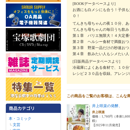
[BOOKデータベースより]
お酒にも白メシにも合う！子供も
０！
てんきち母ちゃんの夜１０分、あ
てんきち母ちゃんの毎日うち飲み
第１章 バリエ無限大！４大定番
第２章 ヘルシー食材で満腹おつ
第３章 野菜一品だけの秒速おつ
第４章 飲みたい人もシメたい人
[日販商品データベースより]
冷蔵庫によくある食材で、１０分
レシピ２３０品を収録。アレンジ
この商品をご覧のお客様は、こんな
井上咲楽の発酵、
井上咲楽
価格：1,760円（本体1,60
本・コミック
税）
文芸
【2025年11月発売】