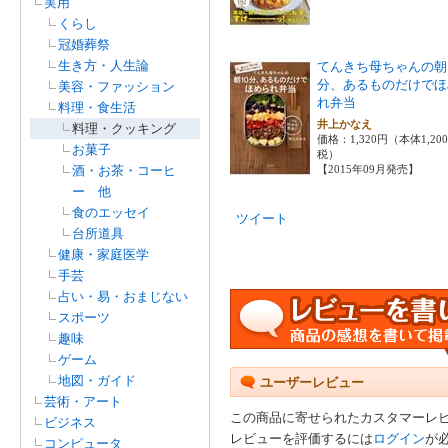
実用
くらし
冠婚葬祭
生き方・人生論
てんきち母ちゃんの朝
分、あるものだけでほ
美容・ファッション
れ弁当
料理・食生活
井上かなえ
料理・クッキング
価格：1,320円（本体1,20
お菓子
税）
酒・お茶・コーヒ
【2015年09月発売】
ー 他
食のエッセイ
ツイート
台所道具
健康・家庭医学
手芸
占い・易・おまじない
スポーツ
趣味
ゲーム
地図・ガイド
ユーザーレビュー
芸術・アート
この商品に寄せられたカスタマーレ
ビジネス
レビューを評価するには
ログイン
が
コンピュータ