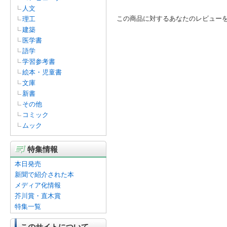
人文
この商品に対するあなたのレビュー
理工
建築
医学書
語学
学習参考書
絵本・児童書
文庫
新書
その他
コミック
ムック
特集情報
本日発売
新聞で紹介された本
メディア化情報
芥川賞・直木賞
特集一覧
このサイトについて