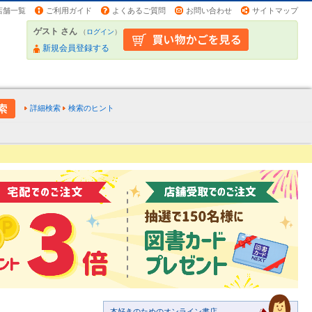
店舗一覧
ご利用ガイド
よくあるご質問
お問い合わせ
サイトマップ
ゲスト さん
（
ログイン
）
新規会員登録する
詳細検索
検索のヒント
本好きのためのオンライン書店