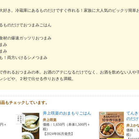
大好き。冷蔵庫にあるものだけですぐ作れる！家族に大人気のビックリ簡単
るものだけでおつまみごはん
食材の爆速ガッツリおつまみ
まみ
まみ
も！両方いけるシメつまみ
で作れるおつまみの本。お酒のアテになるだけでなく、お酒を飲めない人や
レシピや、２秒で出せる作りおきも満載。
商品もチェックしています。
井上咲楽のおまもりごはん
てんき
のだけ
井上咲楽
0円＋
価格：1,650円（本体1,500円＋
井上か
税）
価格：1,
【2024年06月発売】
税）