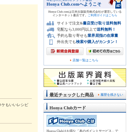
Honya Club.comへようこそ
Honya Club.comは日本出版販売株式会社が運営している
インターネット書店です。
ご利用ガイドはこちら
サイトで注文&
書店受け取り送料無料
宅配なら3,000円以上で
送料無料！
予約も取り寄せも
業界屈指の在庫量
外出先でも
検索や購入がカンタン！
店舗一覧はこちら
最近チェックした商品
履歴を残さない
ウケもいいレシピ
Honya Clubカード
Honya Clubはお得な「本のポイントサービス」で