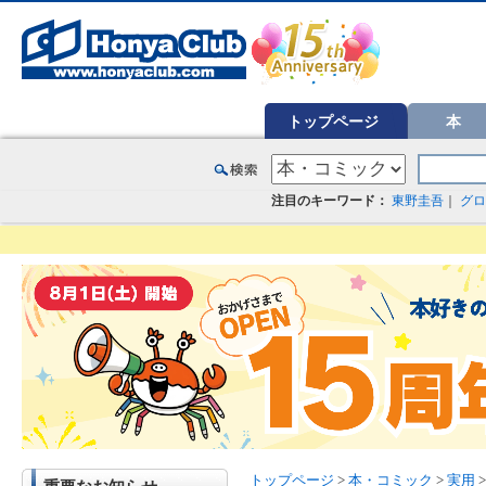
オンライン書店【ホンヤクラブ】はお好きな本屋での受け取りで送料無料！新刊予約・通販も。本（書籍）、雑誌、漫
トップページ
本
注目のキーワード：
東野圭吾
｜
グロ
トップページ
>
本・コミック
>
実用