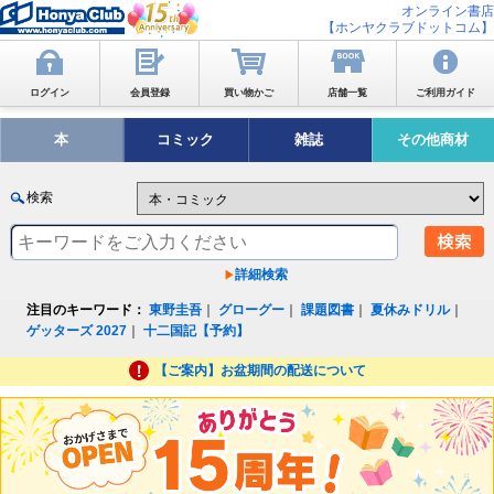
オンライン書店
【ホンヤクラブドットコム】
ログイン
会員登録
買い物かご
店舗一覧
ご利用ガイド
本
コミック
雑誌
その他商材
検索
詳細検索
注目のキーワード：
東野圭吾
｜
グローグー
｜
課題図書
｜
夏休みドリル
｜
ゲッターズ 2027
｜
十二国記【予約】
【ご案内】お盆期間の配送について