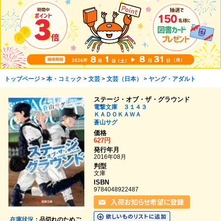
トップページ
>
本・コミック
>
文芸
>
文芸（日本）
>
ヤング・アダルト
ステージ・オブ・ザ・グラウンド
電撃文庫 ３１４３
ＫＡＤＯＫＡＷＡ
蒼山サグ
価格
627円
発行年月
2016年08月
判型
文庫
ISBN
9784048922487
在庫状況
：品切れのためご