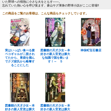
いた野球への情熱に小さな火をともす――。
忘れていた熱い心を呼び覚ます、蒼山サグ渾身の野球小説がここに登場!!
この商品をご覧のお客様は、こんな商品もチェックしています。
実はいっぱい食べる腹
図書館の天才少女～本
神保町宝石書店
ペコギャルが二股され
好きの新人官吏は膨大
てたから、胃袋を掴ん
な知識で国を救いま
でクズ彼氏から略奪す
す！～ ５
ることにした
図書館の天才少女～本
図書館の天才少女～本
好きの新人官吏は膨大
好きの新人官吏は膨大