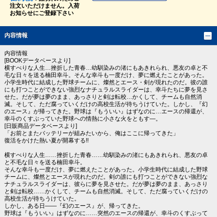
注文いただけません。入荷
お知らせにご登録下さい
内容情報
内容情報
[BOOKデータベースより]
横すべりな人生…挫折した青春…幼馴染みの渚にもあきれられ、悪友の卓と不
毛な日々を送る楠田幸斗。そんな幸斗も一度だけ、夢に燃えたことがあった。
小学生時代に結成した野球チームに、燦然とエース・剣が現れたのだ。彼の誰
にも打つことができない強烈なナチュラルスライダーは、幸斗たちに夢を見さ
せた。だが夢は夢のまま、あっさりと剣は転校…かくして、チームも自然消
滅。そして、ただ腐っていくだけの高校生活が待ちうけていた。しかし、『幻
のエース』が帰ってきた。野球は『もういい』はずなのに…エースの帰還が、
幸斗のくすぶっていた野球への情熱に小さな火をともす―。
[日販商品データベースより]
「お前とまたバッテリーが組みたいから、俺はここに帰ってきた」
復活をかけた熱い夏が開幕する!!
横すべりな人生……挫折した青春……幼馴染みの渚にもあきれられ、悪友の卓
と不毛な日々を送る楠田幸斗。
そんな幸斗も一度だけ、夢に燃えたことがあった。小学生時代に結成した野球
チームに、燦然とエースが現れたのだ。剣の誰にも打つことができない強烈な
ナチュラルスライダーは、彼らに夢を見させた。だが夢は夢のまま、あっさり
と剣は転校……かくして、チームも自然消滅。そして、ただ腐っていくだけの
高校生活が待ちうけていた。
しかし、ある日――『幻のエース』が、帰ってきた。
野球は『もういい』はずなのに……突然のエースの帰還が、幸斗のくすぶって