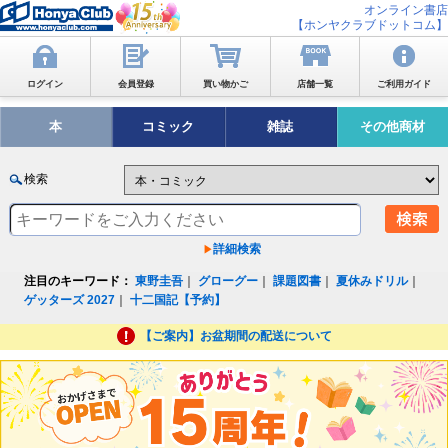
オンライン書店
【ホンヤクラブドットコム】
ログイン
会員登録
買い物かご
店舗一覧
ご利用ガイド
本
コミック
雑誌
その他商材
検索
詳細検索
注目のキーワード：
東野圭吾
｜
グローグー
｜
課題図書
｜
夏休みドリル
｜
ゲッターズ 2027
｜
十二国記【予約】
【ご案内】お盆期間の配送について