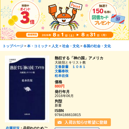
トップページ
>
本・コミック
>
人文
>
社会・文化
>
各国の社会・文化
熱狂する「神の国」アメリカ
大統領とキリスト教
文春新書 １０８１
文藝春秋
松本佐保
価格
880円
発行年月
2016年06月
判型
新書
ISBN
9784166610815
在庫状況
：品切れのためご