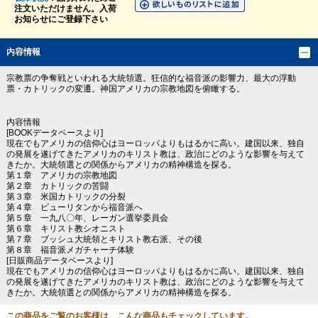
注文いただけません。入荷
お知らせにご登録下さい
内容情報
宗教票の争奪戦といわれる大統領選。狂信的な福音派の影響力、最大の浮動
票・カトリックの変遷。神国アメリカの宗教地図を俯瞰する。
内容情報
[BOOKデータベースより]
現在でもアメリカの信仰心はヨーロッパよりもはるかに高い。建国以来、独自
の発展を遂げてきたアメリカのキリスト教は、政治にどのような影響を与えて
きたか。大統領選との関係からアメリカの精神構造を探る。
第１章 アメリカの宗教地図
第２章 カトリックの苦闘
第３章 米国カトリックの分裂
第４章 ピューリタンから福音派へ
第５章 一九八〇年、レーガン選挙委員会
第６章 キリスト教シオニスト
第７章 ブッシュ大統領とキリスト教右派、その後
第８章 福音派メガチャーチ体験
[日販商品データベースより]
現在でもアメリカの信仰心はヨーロッパよりもはるかに高い。建国以来、独自
の発展を遂げてきたアメリカのキリスト教は、政治にどのような影響を与えて
きたか。大統領選との関係からアメリカの精神構造を探る。
この商品をご覧のお客様は、こんな商品もチェックしています。