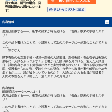
日で出荷、新刊の場合、発
売日以降のお届けになりま
す）
内容情報
悪意は拡散する――。衝撃の結末が待ち受ける、『告白』以来の学校ミステ
リ！
この作品を書けたことで、小説家として次のステージに一歩進むことができま
した。
――湊かなえ
県下有数の公立進学校・橘第一高校の入試前日。新任教師・春山杏子は教室の
黒板に「入試をぶっつぶす！」と書かれた貼り紙を見つける。迎えた入試当
日。試験内容がネット掲示板に次々と実況中継されていく。遅れる学校側の対
応、保護者からの糾弾、受験生たちの疑心。杏子たち教員が事件解明のため奔
走するが……。誰が嘘をついているのか？ 入試にかかわる全員が容疑者？
人間の本性をえぐり出した、湊ミステリの真骨頂！
内容情報
[日販商品データベースより]
悪意は拡散する――。衝撃の結末が待ち受ける、『告白』以来の学校ミステ
リ！
この作品を書けたことで、小説家として次のステージに一歩進むことができま
した。