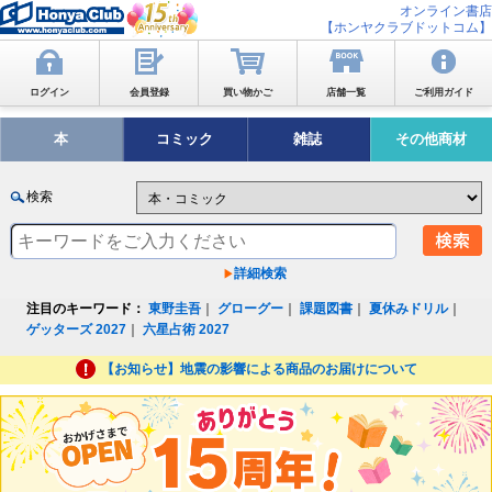
オンライン書店
【ホンヤクラブドットコム】
ログイン
会員登録
買い物かご
店舗一覧
ご利用ガイド
本
コミック
雑誌
その他商材
検索
詳細検索
注目のキーワード：
東野圭吾
｜
グローグー
｜
課題図書
｜
夏休みドリル
｜
ゲッターズ 2027
｜
六星占術 2027
【お知らせ】地震の影響による商品のお届けについて