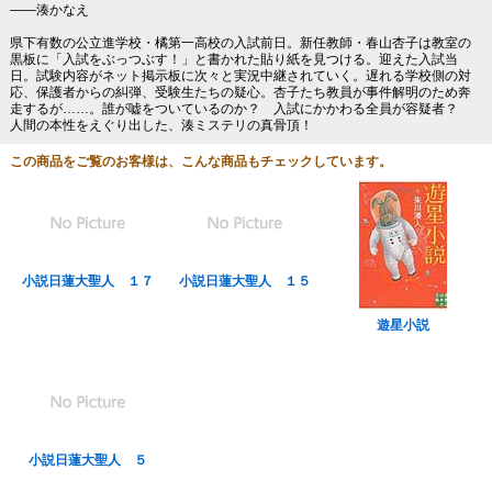
――湊かなえ
県下有数の公立進学校・橘第一高校の入試前日。新任教師・春山杏子は教室の
黒板に「入試をぶっつぶす！」と書かれた貼り紙を見つける。迎えた入試当
日。試験内容がネット掲示板に次々と実況中継されていく。遅れる学校側の対
応、保護者からの糾弾、受験生たちの疑心。杏子たち教員が事件解明のため奔
走するが……。誰が嘘をついているのか？ 入試にかかわる全員が容疑者？
人間の本性をえぐり出した、湊ミステリの真骨頂！
この商品をご覧のお客様は、こんな商品もチェックしています。
小説日蓮大聖人 １７
小説日蓮大聖人 １５
遊星小説
小説日蓮大聖人 ５