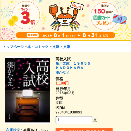
トップページ
>
本・コミック
>
文庫
>
文庫
高校入試
角川文庫 １９６５５
ＫＡＤＯＫＡＷＡ
湊かなえ
価格
1,100円
発行年月
2016年03月
判型
文庫
ISBN
9784041038093
点
在庫状況
：在庫あり（1～2