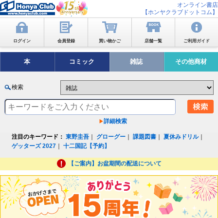
オンライン書店
【ホンヤクラブドットコム】
ログイン
会員登録
買い物かご
店舗一覧
ご利用ガイド
本
コミック
雑誌
その他商材
検索
詳細検索
注目のキーワード：
東野圭吾
｜
グローグー
｜
課題図書
｜
夏休みドリル
｜
ゲッターズ 2027
｜
十二国記【予約】
【ご案内】お盆期間の配送について