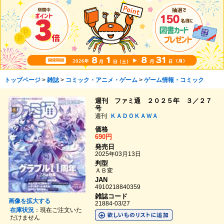
トップページ
>
雑誌
>
コミック・アニメ・ゲーム
>
ゲーム情報・コミック
週刊 ファミ通 ２０２５年 ３／２７
号
週刊
ＫＡＤＯＫＡＷＡ
価格
690円
発売日
2025年03月13日
判型
ＡＢ変
JAN
4910218840359
雑誌コード
画像を拡大する
21884-03/27
在庫状況
：現在ご注文いた
だけません