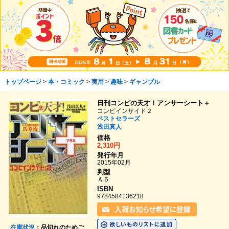
トップページ
>
本・コミック
>
実用
>
趣味
>
ギャンブル
日刊コンピの天才！アンサーシート＋
コンピインサイド２
ベストセラーズ
浅田真人
価格
2,310円
発行年月
2015年02月
判型
Ａ５
ISBN
9784584136218
在庫状況
：品切れのためご