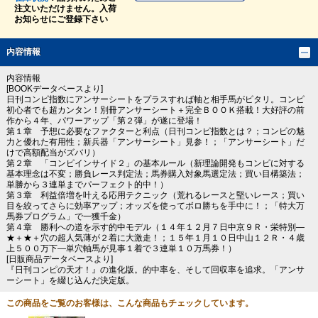
注文いただけません。入荷
お知らせにご登録下さい
内容情報
内容情報
[BOOKデータベースより]
日刊コンピ指数にアンサーシートをプラスすれば軸と相手馬がピタリ。コンピ
初心者でも超カンタン！別冊アンサーシート＋完全ＢＯＯＫ搭載！大好評の前
作から４年、パワーアップ「第２弾」が遂に登場！
第１章 予想に必要なファクターと利点（日刊コンピ指数とは？；コンピの魅
力と優れた有用性；新兵器「アンサーシート」見参！；「アンサーシート」だ
けで高額配当がズバリ）
第２章 「コンピインサイド２」の基本ルール（新理論開発もコンピに対する
基本理念は不変；勝負レース判定法；馬券購入対象馬選定法；買い目構築法；
単勝から３連単までパーフェクト的中！）
第３章 利益倍増を叶える応用テクニック（荒れるレースと堅いレース；買い
目を絞ってさらに効率アップ；オッズを使ってボロ勝ちを手中に！；「特大万
馬券プログラム」で一獲千金）
第４章 勝利への道を示す的中モデル（１４年１２月７日中京９Ｒ・栄特別―
★＋★＋穴の超人気薄が２着に大激走！；１５年１月１０日中山１２Ｒ・４歳
上５００万下―単穴軸馬が見事１着で３連単１０万馬券！）
[日販商品データベースより]
『日刊コンピの天才！』の進化版。的中率を、そして回収率を追求。「アンサ
ーシート」を綴じ込んだ決定版。
この商品をご覧のお客様は、こんな商品もチェックしています。