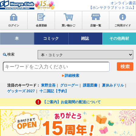
オンライン書店
【ホンヤクラブドットコム】
ログイン
会員登録
買い物かご
店舗一覧
ご利用ガイド
本
コミック
雑誌
その他商材
検索
詳細検索
注目のキーワード：
東野圭吾
｜
グローグー
｜
課題図書
｜
夏休みドリル
｜
ゲッターズ 2027
｜
十二国記【予約】
【ご案内】お盆期間の配送について