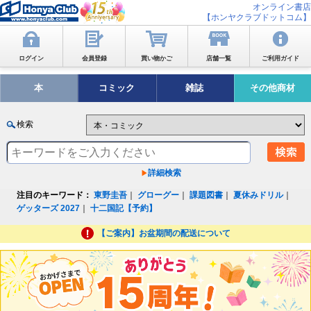
オンライン書店
【ホンヤクラブドットコム】
ログイン
会員登録
買い物かご
店舗一覧
ご利用ガイド
本
コミック
雑誌
その他商材
検索
詳細検索
注目のキーワード：
東野圭吾
｜
グローグー
｜
課題図書
｜
夏休みドリル
｜
ゲッターズ 2027
｜
十二国記【予約】
【ご案内】お盆期間の配送について