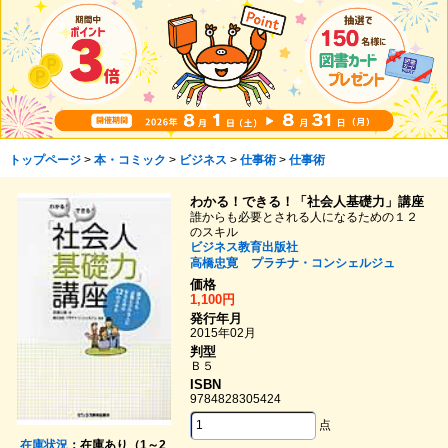
トップページ
>
本・コミック
>
ビジネス
>
仕事術
>
仕事術
わかる！できる！「社会人基礎力」講座
誰からも必要とされる人になるための１２
のスキル
ビジネス教育出版社
高橋忠寛
プラチナ・コンシェルジュ
価格
1,100円
発行年月
2015年02月
判型
Ｂ５
ISBN
9784828305424
点
在庫状況
：在庫あり（1～2