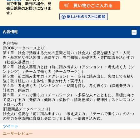
日で出荷、新刊の場合、発
売日以降のお届けになりま
す）
内容情報
内容情報
[BOOKデータベースより]
第１章 社会で活躍するための意識と能力（社会人に必要な能力は？；人間
性・基本的な生活習慣；基礎学力；専門知識；基礎学力・専門知識を活かす力
（社会人基礎力））
第２章 社会人基礎力とは（前に踏み出す力（アクション）；考え抜く力（シ
ンキング）；チームで働く力（チームワーク））
第３章 前に踏み出す力（アクション）～一歩前に踏み出し、失敗しても粘り
強く取り組む力（主体性；働きかけ力；実行力）
第４章 考え抜く力（シンキング）～疑問を持ち、考え抜く力（課題発見力；
計画力；創造力）
第５章 チームで働く力（チームワーク）～多様な人々とともに、目標に向け
て協力する力（発信力；傾聴力；柔軟性；情況把握力；規律性；ストレスコン
トロール力）
[日販商品データベースより]
社会人に必要な「前に踏み出す力」「考え抜く力」「チームで働く力」の３つ
の能力を意識的に育成し身につける１冊。一部書き込み式。
ツイート
ユーザーレビュー