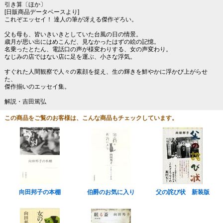
引き算〔ほか〕
[日販商品データベースより]
これぞエッセイ！ 達人の筆が冴える傑作ぞろい。
父も母も、皆いきいきとしていた台風の日の情景。
歳月が思い出にはめこんだ、見なかったはずの絵の記憶。
名乗ったとたん、電話口の声が様変わりする、女の声変わり。
なじみの店ではない店に足を運ぶ、小さな浮気。
すぐれた人間観察で人々の素顔を捉え、生の輝きを鮮やかに浮かび上がらせ
た、
傑作揃いのエッセイ集。
解説・吉田篤弘
この商品をご覧のお客様は、こんな商品もチェックしています。
向田邦子の本棚
伯爵のお気に入り
父の詫び状 新装版