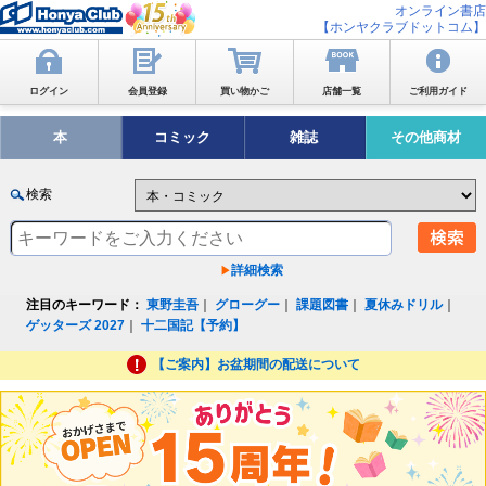
オンライン書店
【ホンヤクラブドットコム】
ログイン
会員登録
買い物かご
店舗一覧
ご利用ガイド
本
コミック
雑誌
その他商材
検索
詳細検索
注目のキーワード：
東野圭吾
｜
グローグー
｜
課題図書
｜
夏休みドリル
｜
ゲッターズ 2027
｜
十二国記【予約】
【ご案内】お盆期間の配送について