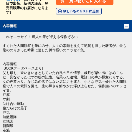
日で出荷、新刊の場合、発
売日以降のお届けになりま
す）
内容情報
これぞエッセイ！ 達人の筆が冴える傑作ぞろい
すぐれた人間観察を筆にのせ、人々の素顔を捉えて絶賛を博した著者が、最も
脂ののりきった時期に遺した傑作揃いのエッセイ集。
内容情報
[BOOKデータベースより]
父も母も、皆いきいきとしていた台風の日の情景。歳月が思い出にはめこん
だ、見なかったはずの絵の記憶。名乗った途端、電話口の声が様変わりする、
女の声変わり。なじみの店ではない店に足を運ぶ、小さな浮気―優れた人間観
察で人々の素顔を捉え、生の輝きを鮮やかに浮び上らせた、傑作揃いのエッセ
イ集。
豆腐
寸劇
助け合い運動
傷だらけの茹子
浮気
無敵艦隊
女地図
新聞紙
布施