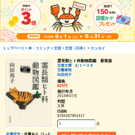
トップページ
>
本・コミック
>
文芸
>
文芸（日本）
>
エッセイ
霊長類ヒト科動物図鑑 新装版
文春文庫 む１ー２６
文藝春秋
向田邦子
価格
825円
発行年月
2014年07月
判型
文庫
ISBN
9784167901417
点
在庫状況
：在庫あり（1～2