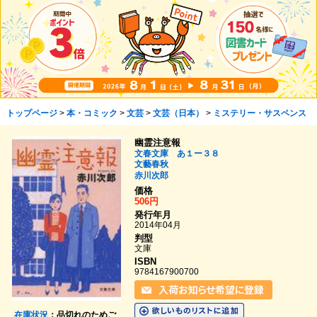
トップページ
>
本・コミック
>
文芸
>
文芸（日本）
>
ミステリー・サスペンス
幽霊注意報
文春文庫 あ１ー３８
文藝春秋
赤川次郎
価格
506円
発行年月
2014年04月
判型
文庫
ISBN
9784167900700
在庫状況
：品切れのためご