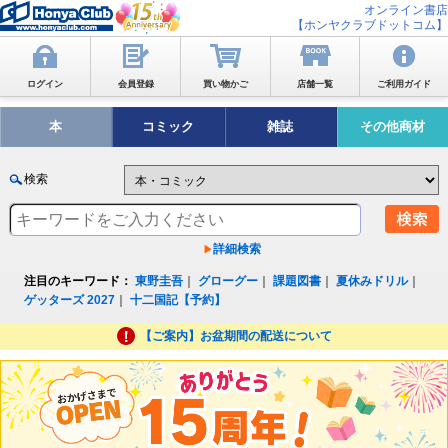
オンライン書店
【ホンヤクラブドットコム】
ログイン
会員登録
買い物かご
店舗一覧
ご利用ガイド
本
コミック
雑誌
その他商材
検索
詳細検索
注目のキーワード：
東野圭吾
｜
グローグー
｜
課題図書
｜
夏休みドリル
｜
ゲッターズ 2027
｜
十二国記【予約】
【ご案内】お盆期間の配送について