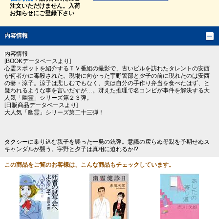
注文いただけません。入荷
お知らせにご登録下さい
内容情報
内容情報
[BOOKデータベースより]
心霊スポットを紹介するＴＶ番組の撮影で、古いビルを訪れたタレントの安西
が何者かに毒殺された。現場に向かった宇野警部と夕子の前に現れたのは安西
の妻・涼子。涼子は悲しむでもなく、夫は自分の手作り弁当を食べたはず、と
疑われるような事を言いだすが…。冴えた推理で名コンビが事件を解決する大
人気「幽霊」シリーズ第２３弾。
[日販商品データベースより]
大人気「幽霊」シリーズ第二十三弾！
タクシーに乗り込む親子を襲った一発の銃弾。意識の戻らぬ母親を予期せぬス
キャンダルが襲う。宇野と夕子は真相に迫れるか!?
この商品をご覧のお客様は、こんな商品もチェックしています。